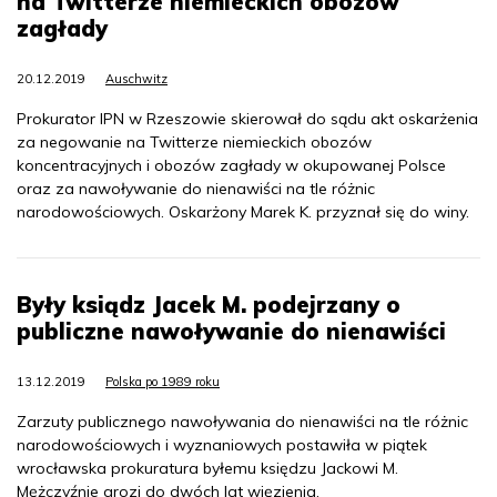
na Twitterze niemieckich obozów
zagłady
20.12.2019
Auschwitz
Prokurator IPN w Rzeszowie skierował do sądu akt oskarżenia
za negowanie na Twitterze niemieckich obozów
koncentracyjnych i obozów zagłady w okupowanej Polsce
oraz za nawoływanie do nienawiści na tle różnic
narodowościowych. Oskarżony Marek K. przyznał się do winy.
Były ksiądz Jacek M. podejrzany o
publiczne nawoływanie do nienawiści
13.12.2019
Polska po 1989 roku
Zarzuty publicznego nawoływania do nienawiści na tle różnic
narodowościowych i wyznaniowych postawiła w piątek
wrocławska prokuratura byłemu księdzu Jackowi M.
Mężczyźnie grozi do dwóch lat więzienia.