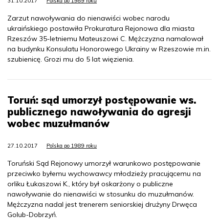
31.10.2017
Polska po 1989 roku
Zarzut nawoływania do nienawiści wobec narodu
ukraińskiego postawiła Prokuratura Rejonowa dla miasta
Rzeszów 35-letniemu Mateuszowi C. Mężczyzna namalował
na budynku Konsulatu Honorowego Ukrainy w Rzeszowie m.in.
szubienicę. Grozi mu do 5 lat więzienia.
Toruń: sąd umorzył postępowanie ws.
publicznego nawoływania do agresji
wobec muzułmanów
27.10.2017
Polska po 1989 roku
Toruński Sąd Rejonowy umorzył warunkowo postępowanie
przeciwko byłemu wychowawcy młodzieży pracującemu na
orliku Łukaszowi K., który był oskarżony o publiczne
nawoływanie do nienawiści w stosunku do muzułmanów.
Mężczyzna nadal jest trenerem seniorskiej drużyny Drwęca
Golub-Dobrzyń.