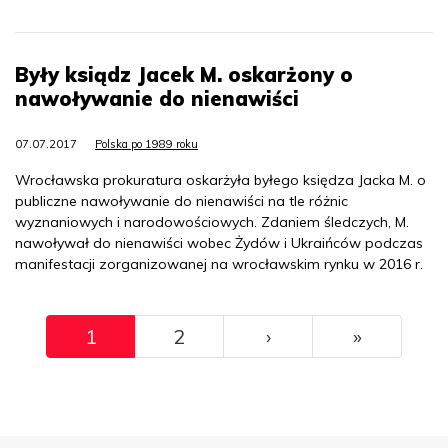
Były ksiądz Jacek M. oskarżony o
nawoływanie do nienawiści
07.07.2017
Polska po 1989 roku
Wrocławska prokuratura oskarżyła byłego księdza Jacka M. o
publiczne nawoływanie do nienawiści na tle różnic
wyznaniowych i narodowościowych. Zdaniem śledczych, M.
nawoływał do nienawiści wobec Żydów i Ukraińców podczas
manifestacji zorganizowanej na wrocławskim rynku w 2016 r.
Pagination
››
Ostatni
1
2
›
»