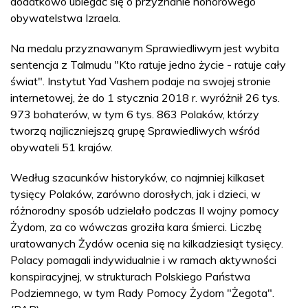
dodatkowo ubiegać się o przyznanie honorowego
obywatelstwa Izraela.
Na medalu przyznawanym Sprawiedliwym jest wybita
sentencja z Talmudu "Kto ratuje jedno życie - ratuje cały
świat". Instytut Yad Vashem podaje na swojej stronie
internetowej, że do 1 stycznia 2018 r. wyróżnił 26 tys.
973 bohaterów, w tym 6 tys. 863 Polaków, którzy
tworzą najliczniejszą grupę Sprawiedliwych wśród
obywateli 51 krajów.
Według szacunków historyków, co najmniej kilkaset
tysięcy Polaków, zarówno dorosłych, jak i dzieci, w
różnorodny sposób udzielało podczas II wojny pomocy
Żydom, za co wówczas groziła kara śmierci. Liczbę
uratowanych Żydów ocenia się na kilkadziesiąt tysięcy.
Polacy pomagali indywidualnie i w ramach aktywności
konspiracyjnej, w strukturach Polskiego Państwa
Podziemnego, w tym Rady Pomocy Żydom "Żegota".