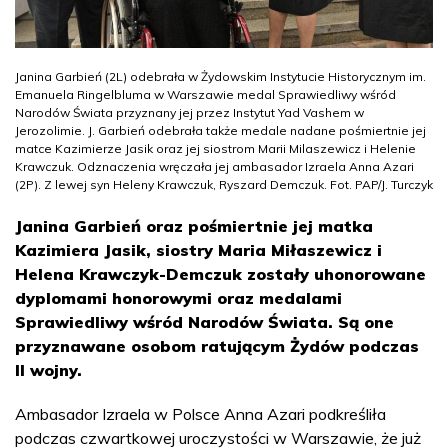
Janina Garbień (2L) odebrała w Żydowskim Instytucie Historycznym im.
Emanuela Ringelbluma w Warszawie medal Sprawiedliwy wśród
Narodów Świata przyznany jej przez Instytut Yad Vashem w
Jerozolimie. J. Garbień odebrała także medale nadane pośmiertnie jej
matce Kazimierze Jasik oraz jej siostrom Marii Milaszewicz i Helenie
Krawczuk. Odznaczenia wręczała jej ambasador Izraela Anna Azari
(2P). Z lewej syn Heleny Krawczuk, Ryszard Demczuk. Fot. PAP/J. Turczyk
Janina Garbień oraz pośmiertnie jej matka
Kazimiera Jasik, siostry Maria Miłaszewicz i
Helena Krawczyk-Demczuk zostały uhonorowane
dyplomami honorowymi oraz medalami
Sprawiedliwy wśród Narodów Świata. Są one
przyznawane osobom ratującym Żydów podczas
II wojny.
Ambasador Izraela w Polsce Anna Azari podkreśliła
podczas czwartkowej uroczystości w Warszawie, że już