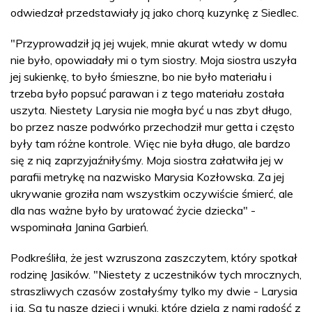
odwiedzał przedstawiały ją jako chorą kuzynkę z Siedlec.
"Przyprowadził ją jej wujek, mnie akurat wtedy w domu
nie było, opowiadały mi o tym siostry. Moja siostra uszyła
jej sukienkę, to było śmieszne, bo nie było materiału i
trzeba było popsuć parawan i z tego materiału została
uszyta. Niestety Larysia nie mogła być u nas zbyt długo,
bo przez nasze podwórko przechodził mur getta i często
były tam różne kontrole. Więc nie była długo, ale bardzo
się z nią zaprzyjaźniłyśmy. Moja siostra załatwiła jej w
parafii metrykę na nazwisko Marysia Kozłowska. Za jej
ukrywanie groziła nam wszystkim oczywiście śmierć, ale
dla nas ważne było by uratować życie dziecka" -
wspominała Janina Garbień.
Podkreśliła, że jest wzruszona zaszczytem, który spotkał
rodzinę Jasików. "Niestety z uczestników tych mrocznych,
straszliwych czasów zostałyśmy tylko my dwie - Larysia
i ja. Są tu nasze dzieci i wnuki, które dzielą z nami radość z