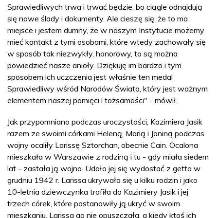
Sprawiedliwych trwa i trwać będzie, bo ciągle odnajdują
się nowe ślady i dokumenty. Ale cieszę się, że to ma
miejsce i jestem dumny, że w naszym Instytucie możemy
mieć kontakt z tymi osobami, które wtedy zachowały się
w sposób tak niezwykły, honorowy, to są można
powiedzieć nasze anioły. Dziękuję im bardzo i tym
sposobem ich uczczenia jest właśnie ten medal
Sprawiedliwy wśród Narodów Świata, który jest ważnym
elementem naszej pamięci i tożsamości" - mówił.
Jak przypomniano podczas uroczystości, Kazimiera Jasik
razem ze swoimi córkami Heleną, Marią i Janiną podczas
wojny ocaliły Larissę Sztorchan, obecnie Cain. Ocalona
mieszkała w Warszawie z rodziną i tu - gdy miała siedem
lat - zastała ją wojna. Udało jej się wydostać z getta w
grudniu 1942 r. Larissa ukrywała się u kilku rodzin i jako
10-letnia dziewczynka trafiła do Kazimiery Jasik i jej
trzech córek, które postanowiły ją ukryć w swoim
mieszkaniu. Larissa go nie opuszczała, a kiedy ktoś ich