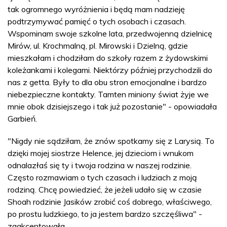
tak ogromnego wyróżnienia i będą mam nadzieję
podtrzymywać pamięć o tych osobach i czasach.
Wspominam swoje szkolne lata, przedwojenną dzielnicę
Mirów, ul. Krochmalną, pl. Mirowski i Dzielną, gdzie
mieszkałam i chodziłam do szkoły razem z żydowskimi
koleżankami i kolegami. Niektórzy później przychodzili do
nas z getta. Były to dla obu stron emocjonalne i bardzo
niebezpieczne kontakty. Tamten miniony świat żyje we
mnie obok dzisiejszego i tak już pozostanie" - opowiadała
Garbień.
"Nigdy nie sądziłam, że znów spotkamy się z Larysią. To
dzięki mojej siostrze Helence, jej dzieciom i wnukom
odnalazłaś się ty i twoja rodzina w naszej rodzinie.
Często rozmawiam o tych czasach i ludziach z moją
rodziną. Chcę powiedzieć, że jeżeli udało się w czasie
Shoah rodzinie Jasików zrobić coś dobrego, właściwego,
po prostu ludzkiego, to ja jestem bardzo szczęśliwa" -
zaakcentowała.