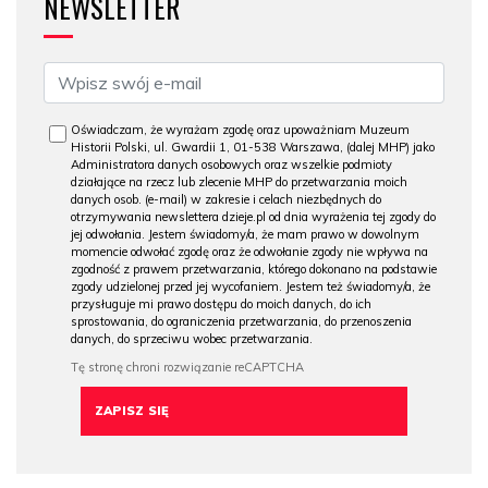
NEWSLETTER
Oświadczam, że wyrażam zgodę oraz upoważniam Muzeum
Historii Polski, ul. Gwardii 1, 01-538 Warszawa, (dalej MHP) jako
Administratora danych osobowych oraz wszelkie podmioty
działające na rzecz lub zlecenie MHP do przetwarzania moich
danych osob. (e-mail) w zakresie i celach niezbędnych do
otrzymywania newslettera dzieje.pl od dnia wyrażenia tej zgody do
jej odwołania. Jestem świadomy/a, że mam prawo w dowolnym
momencie odwołać zgodę oraz że odwołanie zgody nie wpływa na
zgodność z prawem przetwarzania, którego dokonano na podstawie
zgody udzielonej przed jej wycofaniem. Jestem też świadomy/a, że
przysługuje mi prawo dostępu do moich danych, do ich
sprostowania, do ograniczenia przetwarzania, do przenoszenia
danych, do sprzeciwu wobec przetwarzania.