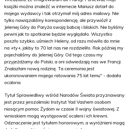
książki można znaleźć w internecie Mariusz dotarł do
mojego wydawcy i tak otrzymał mój adres mailowy. Nie
tylko nawiązaliśmy korespondencję, ale przywiózł z
Jeleniej Góry do Paryża swoją babcię i bliskich. Nie byliśmy
pewni jak to spotkanie będzie wyglądało. Wszystko
poszło szybko, uśmiech Heleny, od razu mówiła do mnie
na +ty+, jakby to 70 lat nas nie rozdzieliło. Rok później my
pojechaliśmy do Jeleniej Góry. Od tego czasu my
przyjeżdżamy do Polski, a oni odwiedzają nas we Francji.
Znalazłam nową rodzinę. Ta ceremonia jest
ukoronowaniem mojego ratowania 75 lat temu" - dodała
ocalona.
Tytuł Sprawiedliwy wśród Narodów Świata przyznawany
jest przez jerozolimski Instytut Yad Vashem osobom
niosącym pomoc Żydom w czasie II wojny światowej. Z
wnioskiem mogą występować ocaleni i ich krewni.
Odznaczenie jest tytułem honorowym, a wyróżnieni mogą