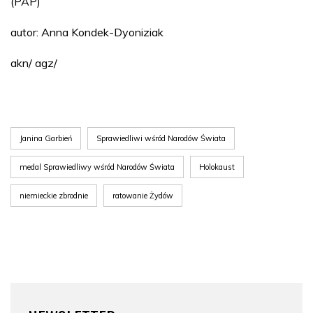
(PAP)
autor: Anna Kondek-Dyoniziak
akn/ agz/
Janina Garbień
Sprawiedliwi wśród Narodów Świata
medal Sprawiedliwy wśród Narodów Świata
Holokaust
niemieckie zbrodnie
ratowanie Żydów