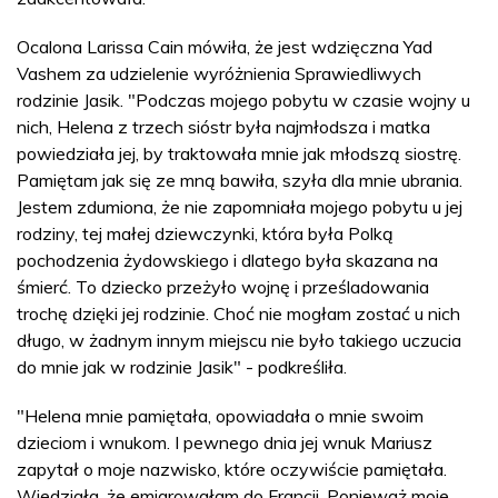
Ocalona Larissa Cain mówiła, że jest wdzięczna Yad
Vashem za udzielenie wyróżnienia Sprawiedliwych
rodzinie Jasik. "Podczas mojego pobytu w czasie wojny u
nich, Helena z trzech sióstr była najmłodsza i matka
powiedziała jej, by traktowała mnie jak młodszą siostrę.
Pamiętam jak się ze mną bawiła, szyła dla mnie ubrania.
Jestem zdumiona, że nie zapomniała mojego pobytu u jej
rodziny, tej małej dziewczynki, która była Polką
pochodzenia żydowskiego i dlatego była skazana na
śmierć. To dziecko przeżyło wojnę i prześladowania
trochę dzięki jej rodzinie. Choć nie mogłam zostać u nich
długo, w żadnym innym miejscu nie było takiego uczucia
do mnie jak w rodzinie Jasik" - podkreśliła.
"Helena mnie pamiętała, opowiadała o mnie swoim
dzieciom i wnukom. I pewnego dnia jej wnuk Mariusz
zapytał o moje nazwisko, które oczywiście pamiętała.
Wiedziała, że emigrowałam do Francji. Ponieważ moje