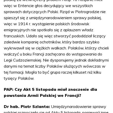
więc w Entencie głos decydujący we wszystkich
sprawach dotyczących Polski. Rząd w Piotrogrodzie nie
spieszył się z umiędzynarodowieniem sprawy polskiej,
więc w 1914 r. wystąpienie polskich środowisk
emigracyjnych nie spotkało się z aplauzem władz
francuskich. Udało się więc stworzyć pododdział liczący
zaledwie kompanię ochotników, który bardzo szybko
wykrwawił się w ciężkich walkach. Polaków, którzy chcieli
walczyć u boku Francji zachęcano do wstępowania do
Legii Cudzoziemskiej. Nie dysponujemy jednak dokładnymi
danymi na temat liczby Polaków służących wówczas w
tej formacji. Mogła to być grupa raczej kilkuset niż kilku
tysięcy Polaków.
PAP: Czy Akt 5 listopada miał znaczenie dla
powstania Armii Polskiej we Francji?
Dr hab. Piotr Szlanta:
Umiędzynarodowienie sprawy
polskiej rozpoczęło się od Aktu 5 listopada, ponieważ inne