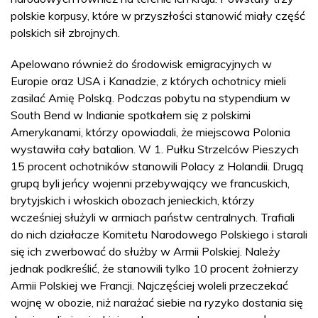
polskie korpusy, które w przyszłości stanowić miały część
polskich sił zbrojnych.
Apelowano również do środowisk emigracyjnych w
Europie oraz USA i Kanadzie, z których ochotnicy mieli
zasilać Amię Polską. Podczas pobytu na stypendium w
South Bend w Indianie spotkałem się z polskimi
Amerykanami, którzy opowiadali, że miejscowa Polonia
wystawiła cały batalion. W 1. Pułku Strzelców Pieszych
15 procent ochotników stanowili Polacy z Holandii. Drugą
grupą byli jeńcy wojenni przebywający we francuskich,
brytyjskich i włoskich obozach jenieckich, którzy
wcześniej służyli w armiach państw centralnych. Trafiali
do nich działacze Komitetu Narodowego Polskiego i starali
się ich zwerbować do służby w Armii Polskiej. Należy
jednak podkreślić, że stanowili tylko 10 procent żołnierzy
Armii Polskiej we Francji. Najczęściej woleli przeczekać
wojnę w obozie, niż narażać siebie na ryzyko dostania się