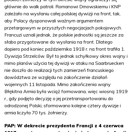
głównie do walk patroli. Romanowi Dmowskiemu i KNP
zależało na wysłaniu całej polskiej dywizji na front, tak,
aby Polacy dysponowali ważnym argumentem
przetargowym w przyszłych negocjacjach pokojowych.
Francuzi uznali jednak, że polskie jednostki są jeszcze za
słabo przygotowane do wysłania na front. Dlatego
dopiero pod koniec października 1918 r. na front trafiła 1.
Dywizja Strzelców. Był to jednak schyłkowy okres wojny i
mimo planów użycia tej dywizji w ataku na Saarbruecken
nie doszło do realizacji tych zamierzeń francuskiego
dowództwa ze względu na zakończenie działań
wojennych 11 listopada. Mimo zakończenia wojny
Błękitna Armia była wciąż formowana, więc wiosną 1919
r., gdy podjęto decyzję o jej przetransportowaniu do
odrodzonej Polski, sformowano kolejne cztery dywizje i
armia liczyła 70 tys. żołnierzy.
PAP: W dekrecie prezydenta Francji z 4 czerwca