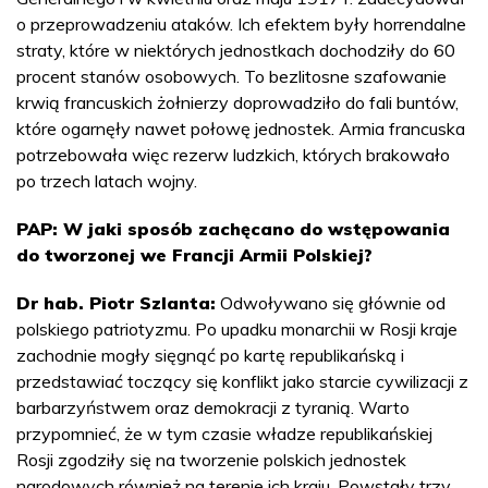
o przeprowadzeniu ataków. Ich efektem były horrendalne
straty, które w niektórych jednostkach dochodziły do 60
procent stanów osobowych. To bezlitosne szafowanie
krwią francuskich żołnierzy doprowadziło do fali buntów,
które ogarnęły nawet połowę jednostek. Armia francuska
potrzebowała więc rezerw ludzkich, których brakowało
po trzech latach wojny.
PAP: W jaki sposób zachęcano do wstępowania
do tworzonej we Francji Armii Polskiej?
Dr hab. Piotr Szlanta:
Odwoływano się głównie od
polskiego patriotyzmu. Po upadku monarchii w Rosji kraje
zachodnie mogły sięgnąć po kartę republikańską i
przedstawiać toczący się konflikt jako starcie cywilizacji z
barbarzyństwem oraz demokracji z tyranią. Warto
przypomnieć, że w tym czasie władze republikańskiej
Rosji zgodziły się na tworzenie polskich jednostek
narodowych również na terenie ich kraju. Powstały trzy