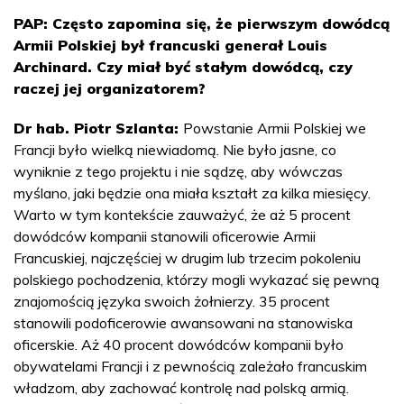
PAP: Często zapomina się, że pierwszym dowódcą
Armii Polskiej był francuski generał Louis
Archinard. Czy miał być stałym dowódcą, czy
raczej jej organizatorem?
Dr hab. Piotr Szlanta:
Powstanie Armii Polskiej we
Francji było wielką niewiadomą. Nie było jasne, co
wyniknie z tego projektu i nie sądzę, aby wówczas
myślano, jaki będzie ona miała kształt za kilka miesięcy.
Warto w tym kontekście zauważyć, że aż 5 procent
dowódców kompanii stanowili oficerowie Armii
Francuskiej, najczęściej w drugim lub trzecim pokoleniu
polskiego pochodzenia, którzy mogli wykazać się pewną
znajomością języka swoich żołnierzy. 35 procent
stanowili podoficerowie awansowani na stanowiska
oficerskie. Aż 40 procent dowódców kompanii było
obywatelami Francji i z pewnością zależało francuskim
władzom, aby zachować kontrolę nad polską armią.