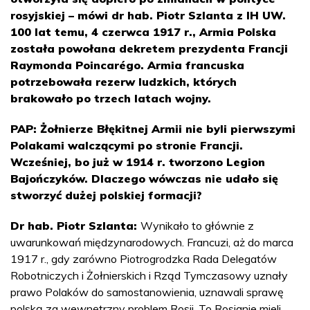
rosyjskiej – mówi dr hab. Piotr Szlanta z IH UW.
100 lat temu, 4 czerwca 1917 r., Armia Polska
została powołana dekretem prezydenta Francji
Raymonda Poincarégo. Armia francuska
potrzebowała rezerw ludzkich, których
brakowało po trzech latach wojny.
PAP: Żołnierze Błękitnej Armii nie byli pierwszymi
Polakami walczącymi po stronie Francji.
Wcześniej, bo już w 1914 r. tworzono Legion
Bajończyków. Dlaczego wówczas nie udało się
stworzyć dużej polskiej formacji?
Dr hab. Piotr Szlanta:
Wynikało to głównie z
uwarunkowań międzynarodowych. Francuzi, aż do marca
1917 r., gdy zarówno Piotrogrodzka Rada Delegatów
Robotniczych i Żołnierskich i Rząd Tymczasowy uznały
prawo Polaków do samostanowienia, uznawali sprawę
polską za wewnętrzny problem Rosji. To Rosjanie mieli