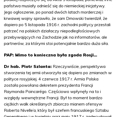
państwa musiały odnieść się do niemieckiej inicjatywy.
Jego ogłoszenie, po ponad dwóch latach morderczej i
krwawej wojny sprawiło, że sam Dmowski twierdził, że
dopiero po 5 listopada 1916 r. zachodni politycy przestali
patrzeć na polskich działaczy niepodległościowych
przebywających na Zachodzie jak na informatorów, ale
partnerów, za którymi stoi potencjalnie bardzo duża siła.
PAP: Mimo to konieczna była zgoda Rosji…
Dr hab. Piotr Szlanta:
Rzeczywiście, perspektywa
stworzenia tej armii otworzyła się dopiero po zmianach w
polityce rosyjskiej. 4 czerwca 1917 r. Armia Polska
została powołana dekretem prezydenta Francji
Raymonda Poincarégo. Częściowo wpłynęły na to i
względy wewnętrzne Francji. Był to moment bardzo
ciężkich walk określanych zbiorczo mianem ofensyw
Roberta Nivelle’a, który był szefem francuskiego Sztabu
Generalnego i w kwietniu oraz maju 1917 r. zadecydował