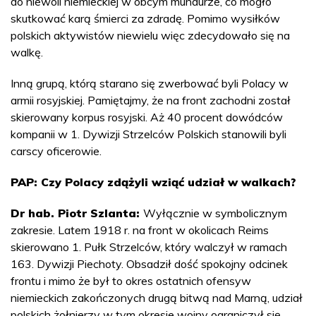
do niewoli niemieckiej w obcym mundurze, co mogło
skutkować karą śmierci za zdradę. Pomimo wysiłków
polskich aktywistów niewielu więc zdecydowało się na
walkę.
Inną grupą, którą starano się zwerbować byli Polacy w
armii rosyjskiej. Pamiętajmy, że na front zachodni został
skierowany korpus rosyjski. Aż 40 procent dowódców
kompanii w 1. Dywizji Strzelców Polskich stanowili byli
carscy oficerowie.
PAP: Czy Polacy zdążyli wziąć udział w walkach?
Dr hab. Piotr Szlanta:
Wyłącznie w symbolicznym
zakresie. Latem 1918 r. na front w okolicach Reims
skierowano 1. Pułk Strzelców, który walczył w ramach
163. Dywizji Piechoty. Obsadził dość spokojny odcinek
frontu i mimo że był to okres ostatnich ofensyw
niemieckich zakończonych drugą bitwą nad Marną, udział
polskich żołnierzy w tym okresie wojny ograniczył się