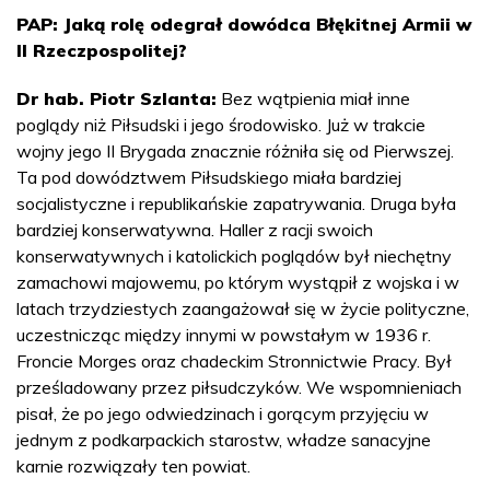
PAP: Jaką rolę odegrał dowódca Błękitnej Armii w
II Rzeczpospolitej?
Dr hab. Piotr Szlanta:
Bez wątpienia miał inne
poglądy niż Piłsudski i jego środowisko. Już w trakcie
wojny jego II Brygada znacznie różniła się od Pierwszej.
Ta pod dowództwem Piłsudskiego miała bardziej
socjalistyczne i republikańskie zapatrywania. Druga była
bardziej konserwatywna. Haller z racji swoich
konserwatywnych i katolickich poglądów był niechętny
zamachowi majowemu, po którym wystąpił z wojska i w
latach trzydziestych zaangażował się w życie polityczne,
uczestnicząc między innymi w powstałym w 1936 r.
Froncie Morges oraz chadeckim Stronnictwie Pracy. Był
prześladowany przez piłsudczyków. We wspomnieniach
pisał, że po jego odwiedzinach i gorącym przyjęciu w
jednym z podkarpackich starostw, władze sanacyjne
karnie rozwiązały ten powiat.