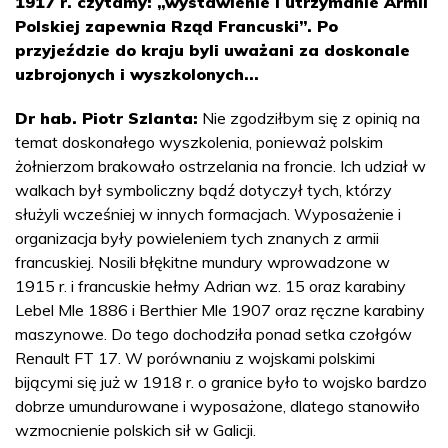
1917 r. czytamy: „wystawienie i utrzymanie Armii
Polskiej zapewnia Rząd Francuski”. Po
przyjeździe do kraju byli uważani za doskonale
uzbrojonych i wyszkolonych...
Dr hab. Piotr Szlanta:
Nie zgodziłbym się z opinią na
temat doskonałego wyszkolenia, ponieważ polskim
żołnierzom brakowało ostrzelania na froncie. Ich udział w
walkach był symboliczny bądź dotyczył tych, którzy
służyli wcześniej w innych formacjach. Wyposażenie i
organizacja były powieleniem tych znanych z armii
francuskiej. Nosili błękitne mundury wprowadzone w
1915 r. i francuskie hełmy Adrian wz. 15 oraz karabiny
Lebel Mle 1886 i Berthier Mle 1907 oraz ręczne karabiny
maszynowe. Do tego dochodziła ponad setka czołgów
Renault FT 17. W porównaniu z wojskami polskimi
bijącymi się już w 1918 r. o granice było to wojsko bardzo
dobrze umundurowane i wyposażone, dlatego stanowiło
wzmocnienie polskich sił w Galicji.