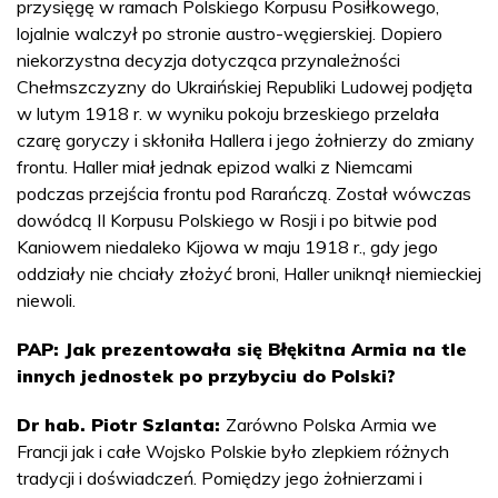
przysięgę w ramach Polskiego Korpusu Posiłkowego,
lojalnie walczył po stronie austro-węgierskiej. Dopiero
niekorzystna decyzja dotycząca przynależności
Chełmszczyzny do Ukraińskiej Republiki Ludowej podjęta
w lutym 1918 r. w wyniku pokoju brzeskiego przelała
czarę goryczy i skłoniła Hallera i jego żołnierzy do zmiany
frontu. Haller miał jednak epizod walki z Niemcami
podczas przejścia frontu pod Rarańczą. Został wówczas
dowódcą II Korpusu Polskiego w Rosji i po bitwie pod
Kaniowem niedaleko Kijowa w maju 1918 r., gdy jego
oddziały nie chciały złożyć broni, Haller uniknął niemieckiej
niewoli.
PAP: Jak prezentowała się Błękitna Armia na tle
innych jednostek po przybyciu do Polski?
Dr hab. Piotr Szlanta:
Zarówno Polska Armia we
Francji jak i całe Wojsko Polskie było zlepkiem różnych
tradycji i doświadczeń. Pomiędzy jego żołnierzami i