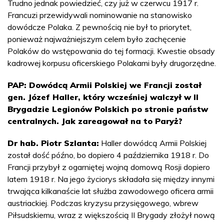
Trudno jednak powiedzieć, czy już w czerwcu 1917 r.
Francuzi przewidywali nominowanie na stanowisko
dowódcze Polaka. Z pewnością nie był to priorytet,
ponieważ najważniejszym celem było zachęcenie
Polaków do wstępowania do tej formacji. Kwestie obsady
kadrowej korpusu oficerskiego Polakami były drugorzędne.
PAP: Dowódcą Armii Polskiej we Francji został
gen. Józef Haller, który wcześniej walczył w II
Brygadzie Legionów Polskich po stronie państw
centralnych. Jak zareagował na to Paryż?
Dr hab. Piotr Szlanta:
Haller dowódcą Armii Polskiej
został dość późno, bo dopiero 4 października 1918 r. Do
Francji przybył z ogarniętej wojną domową Rosji dopiero
latem 1918 r. Na jego życiorys składała się między innymi
trwająca kilkanaście lat służba zawodowego oficera armii
austriackiej. Podczas kryzysu przysięgowego, wbrew
Piłsudskiemu, wraz z większością II Brygady złożył nową