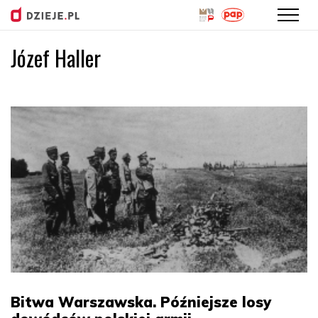
Józef Haller
Przejdź
do
treści
Bitwa Warszawska. Późniejsze losy