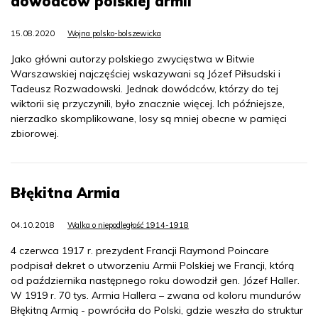
dowódców polskiej armii
15.08.2020
Wojna polsko-bolszewicka
Jako główni autorzy polskiego zwycięstwa w Bitwie
Warszawskiej najczęściej wskazywani są Józef Piłsudski i
Tadeusz Rozwadowski. Jednak dowódców, którzy do tej
wiktorii się przyczynili, było znacznie więcej. Ich późniejsze,
nierzadko skomplikowane, losy są mniej obecne w pamięci
zbiorowej.
Błękitna Armia
04.10.2018
Walka o niepodległość 1914-1918
4 czerwca 1917 r. prezydent Francji Raymond Poincare
podpisał dekret o utworzeniu Armii Polskiej we Francji, którą
od października następnego roku dowodził gen. Józef Haller.
W 1919 r. 70 tys. Armia Hallera – zwana od koloru mundurów
Błękitną Armią - powróciła do Polski, gdzie weszła do struktur