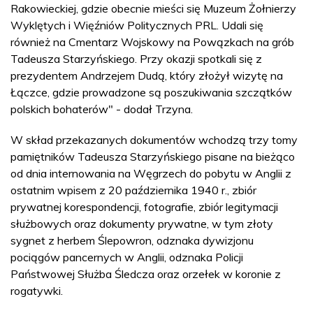
Rakowieckiej, gdzie obecnie mieści się Muzeum Żołnierzy
Wyklętych i Więźniów Politycznych PRL. Udali się
również na Cmentarz Wojskowy na Powązkach na grób
Tadeusza Starzyńskiego. Przy okazji spotkali się z
prezydentem Andrzejem Dudą, który złożył wizytę na
Łączce, gdzie prowadzone są poszukiwania szczątków
polskich bohaterów" - dodał Trzyna.
W skład przekazanych dokumentów wchodzą trzy tomy
pamiętników Tadeusza Starzyńskiego pisane na bieżąco
od dnia internowania na Węgrzech do pobytu w Anglii z
ostatnim wpisem z 20 października 1940 r., zbiór
prywatnej korespondencji, fotografie, zbiór legitymacji
służbowych oraz dokumenty prywatne, w tym złoty
sygnet z herbem Ślepowron, odznaka dywizjonu
pociągów pancernych w Anglii, odznaka Policji
Państwowej Służba Śledcza oraz orzełek w koronie z
rogatywki.