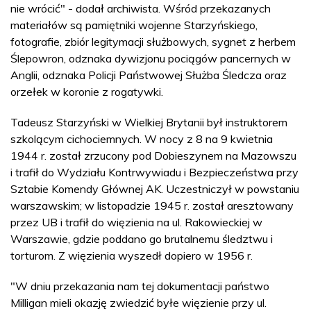
nie wrócić" - dodał archiwista. Wśród przekazanych
materiałów są pamiętniki wojenne Starzyńskiego,
fotografie, zbiór legitymacji służbowych, sygnet z herbem
Ślepowron, odznaka dywizjonu pociągów pancernych w
Anglii, odznaka Policji Państwowej Służba Śledcza oraz
orzełek w koronie z rogatywki.
Tadeusz Starzyński w Wielkiej Brytanii był instruktorem
szkolącym cichociemnych. W nocy z 8 na 9 kwietnia
1944 r. został zrzucony pod Dobieszynem na Mazowszu
i trafił do Wydziału Kontrwywiadu i Bezpieczeństwa przy
Sztabie Komendy Głównej AK. Uczestniczył w powstaniu
warszawskim; w listopadzie 1945 r. został aresztowany
przez UB i trafił do więzienia na ul. Rakowieckiej w
Warszawie, gdzie poddano go brutalnemu śledztwu i
torturom. Z więzienia wyszedł dopiero w 1956 r.
"W dniu przekazania nam tej dokumentacji państwo
Milligan mieli okazję zwiedzić byłe więzienie przy ul.