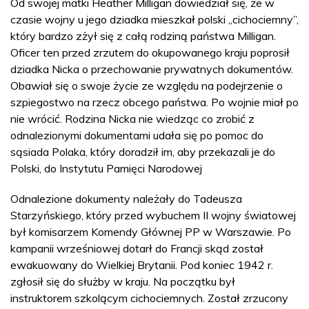
Od swojej matki Heather Milligan dowiedział się, że w
czasie wojny u jego dziadka mieszkał polski „cichociemny”,
który bardzo zżył się z całą rodziną państwa Milligan.
Oficer ten przed zrzutem do okupowanego kraju poprosił
dziadka Nicka o przechowanie prywatnych dokumentów.
Obawiał się o swoje życie ze względu na podejrzenie o
szpiegostwo na rzecz obcego państwa. Po wojnie miał po
nie wrócić. Rodzina Nicka nie wiedząc co zrobić z
odnalezionymi dokumentami udała się po pomoc do
sąsiada Polaka, który doradził im, aby przekazali je do
Polski, do Instytutu Pamięci Narodowej
Odnalezione dokumenty należały do Tadeusza
Starzyńskiego, który przed wybuchem II wojny światowej
był komisarzem Komendy Głównej PP w Warszawie. Po
kampanii wrześniowej dotarł do Francji skąd został
ewakuowany do Wielkiej Brytanii. Pod koniec 1942 r.
zgłosił się do służby w kraju. Na początku był
instruktorem szkolącym cichociemnych. Został zrzucony