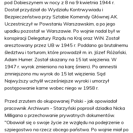
pod Dobieszynem w nocy z 8 na 9 kwietnia 1944 r.
Dostał przydział do Wydziału Kontrwywiadu i
Bezpieczeństwa przy Sztabie Komendy Głównej AK.
Uczestniczył w Powstaniu Warszawskim, a po jego
upadku pozostał w Warszawie. Po wojnie nadal był w
konspiracji Delegatury Rządu na Kraj oraz WiN. Został
aresztowany przez UB w 1945 r. Poddano go brutalnemu
śledztwu i torturom, które prowadził m. in. Józef Różański,
Adam Humer. Został skazany na 15 lat więzienia. W
1947 r. wyrok zmieniono na karę śmierci. Po amnestii
zmniejszono mu wyrok do 15 lat więzienia. Sąd
Najwyższy uchylił wcześniejsze wyroki i umorzył
postępowanie karne wobec niego w 1958 r.
Przed zrzutem do okupowanej Polski - jak opowiadał
pracownik Archiwum - Starzyński poprosił dziadka Nicka
Milligana o przechowanie prywatnych dokumentów.
"Obawiał się o swoje życie ze względu na podejrzenie o
szpiegostwo na rzecz obcego państwa. Po wojnie miał po