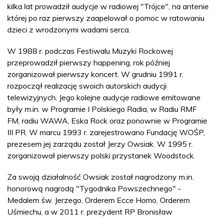
kilka lat prowadził audycje w radiowej "Trójce", na antenie
której po raz pierwszy zaapelował o pomoc w ratowaniu
dzieci z wrodzonymi wadami serca.
W 1988 r. podczas Festiwalu Muzyki Rockowej
przeprowadził pierwszy happening, rok później
zorganizował pierwszy koncert. W grudniu 1991 r.
rozpoczął realizację swoich autorskich audycji
telewizyjnych. Jego kolejne audycje radiowe emitowane
były m.in. w Programie I Polskiego Radia, w Radiu RMF
FM, radiu WAWA, Eska Rock oraz ponownie w Programie
III PR. W marcu 1993 r. zarejestrowano Fundację WOŚP,
prezesem jej zarządu został Jerzy Owsiak. W 1995 r.
zorganizował pierwszy polski przystanek Woodstock.
Za swoją działalność Owsiak został nagrodzony m.in.
honorową nagrodą "Tygodnika Powszechnego" -
Medalem św. Jerzego, Orderem Ecce Homo, Orderem
Uśmiechu, a w 2011 r. prezydent RP Bronisław