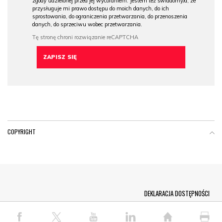
zgody udzielonej przed jej wycofaniem. Jestem też świadomy/a, że
przysługuje mi prawo dostępu do moich danych, do ich
sprostowania, do ograniczenia przetwarzania, do przenoszenia
danych, do sprzeciwu wobec przetwarzania.
COPYRIGHT
Menu Footer
DEKLARACJA DOSTĘPNOŚCI
© COPYRIGHT PAP 2026