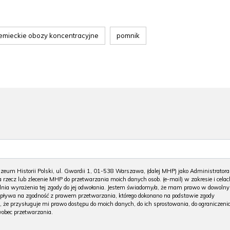
emieckie obozy koncentracyjne
pomnik
m Historii Polski, ul. Gwardii 1, 01-538 Warszawa, (dalej MHP) jako Administratora
 rzecz lub zlecenie MHP do przetwarzania moich danych osob. (e-mail) w zakresie i celac
 dnia wyrażenia tej zgody do jej odwołania. Jestem świadomy/a, że mam prawo w dowoln
wpływa na zgodność z prawem przetwarzania, którego dokonano na podstawie zgody
, że przysługuje mi prawo dostępu do moich danych, do ich sprostowania, do ograniczeni
wobec przetwarzania.