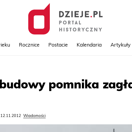
ieku
Rocznice
Postacie
Kalendaria
Artykuły
Przejdź
do
treści
p budowy pomnika zag
 12.11.2012
Wiadomości