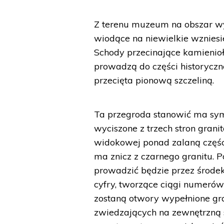
Z terenu muzeum na obszar w
wiodące na niewielkie wzniesi
Schody przecinające kamienioło
prowadzą do części historyczn
przecięta pionową szczeliną.
Ta przegroda stanowić ma symb
wyciszone z trzech stron gran
widokowej ponad zalaną częśc
ma znicz z czarnego granitu. Po
prowadzić będzie przez środe
cyfry, tworzące ciągi numeró
zostaną otwory wypełnione gr
zwiedzających na zewnętrzną 