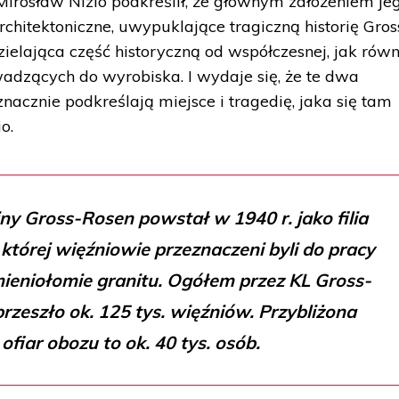
Mirosław Nizio podkreślił, że głównym założeniem je
rchitektoniczne, uwypuklające tragiczną historię Gros
ielająca część historyczną od współczesnej, jak równ
adzących do wyrobiska. I wydaje się, że te dwa
cznie podkreślają miejsce i tragedię, jaka się tam
o.
y Gross-Rosen powstał w 1940 r. jako filia
tórej więźniowie przeznaczeni byli do pracy
eniołomie granitu. Ogółem przez KL Gross-
 przeszło ok. 125 tys. więźniów. Przybliżona
 ofiar obozu to ok. 40 tys. osób.