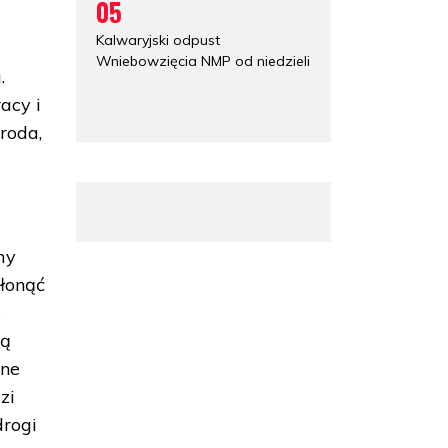
05
Kalwaryjski odpust
Wniebowzięcia NMP od niedzieli
.
acy i
roda,
my
łonąć
e
dą
one
zi
drogi