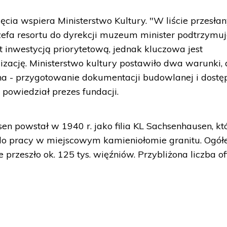
ęcia wspiera Ministerstwo Kultury. "W liście przesł
zefa resortu do dyrekcji muzeum minister podtrzymu
st inwestycją priorytetową, jednak kluczowa jest
izację. Ministerstwo kultury postawiło dwa warunki,
na - przygotowanie dokumentacji budowlanej i dostę
 powiedział prezes fundacji.
n powstał w 1940 r. jako filia KL Sachsenhausen, kt
 do pracy w miejscowym kamieniołomie granitu. Ogó
e przeszło ok. 125 tys. więźniów. Przybliżona liczba of