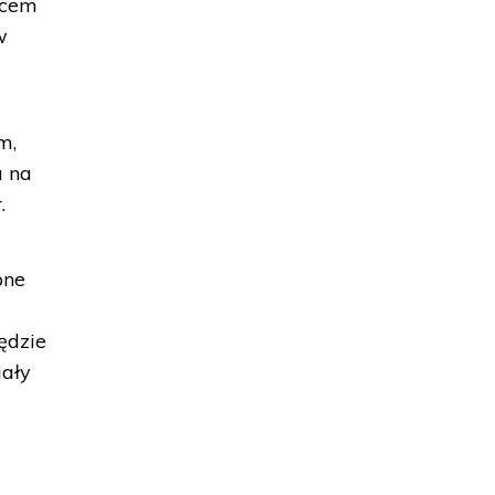
acem
w
m,
a na
.
bne
ędzie
iały