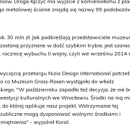
niów. Droga łączyć ma wyjście z kamieniołomu z pl
go metalowej ścianie znajdą się nazwy 99 podobozó
ok. 30 mln zł. Jak podkreślają przedstawiciele muzeu
ę zostaną przyznane w dość szybkim trybie, jest szans
. rocznicę wybuchu II wojny, czyli we wrześniu 2014 r
cięzcę przetargu Nizio Design International potrze
, o co Muzeum Gross-Rosen wystąpiło do władz
iego. "W październiku zapadła też decyzja, że nie b
westycji kulturalnych we Wrocławiu. Środki na nią m
i, do której aplikuje nasz projekt. Wstrzymanie tej
e publiczne mogą dysponować wolnymi środkami i
iętnienia" - wyjaśnił Koral.