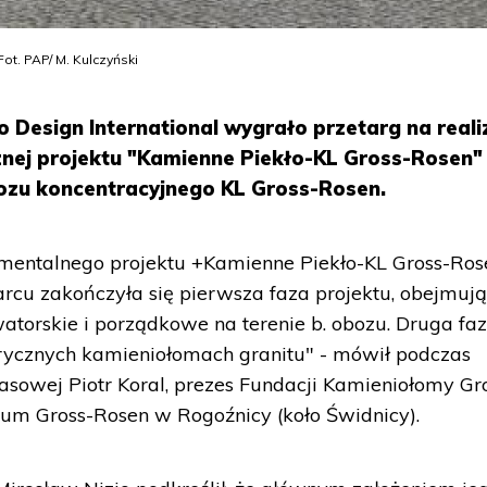
ot. PAP/ M. Kulczyński
o Design International wygrało przetarg na reali
znej projektu "Kamienne Piekło-KL Gross-Rosen"
ozu koncentracyjnego KL Gross-Rosen.
numentalnego projektu +Kamienne Piekło-KL Gross-Ro
u zakończyła się pierwsza faza projektu, obejmuj
atorskie i porządkowe na terenie b. obozu. Druga faz
rycznych kamieniołomach granitu" - mówił podczas
asowej Piotr Koral, prezes Fundacji Kamieniołomy Gr
um Gross-Rosen w Rogoźnicy (koło Świdnicy).