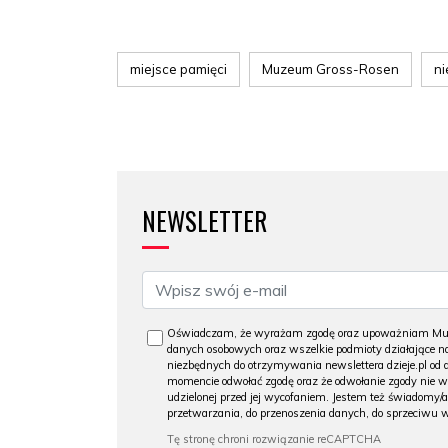
miejsce pamięci
Muzeum Gross-Rosen
ni
NEWSLETTER
Oświadczam, że wyrażam zgodę oraz upoważniam Muzeu
danych osobowych oraz wszelkie podmioty działające na
niezbędnych do otrzymywania newslettera dzieje.pl od
momencie odwołać zgodę oraz że odwołanie zgody nie 
udzielonej przed jej wycofaniem. Jestem też świadomy/a
przetwarzania, do przenoszenia danych, do sprzeciwu 