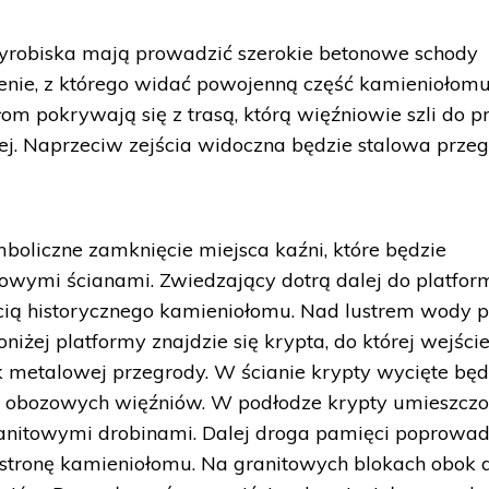
yrobiska mają prowadzić szerokie betonowe schody
enie, z którego widać powojenną część kamieniołomu
m pokrywają się z trasą, którą więźniowie szli do pr
ej. Naprzeciw zejścia widoczna będzie stalowa przeg
oliczne zamknięcie miejsca kaźni, które będzie
itowymi ścianami. Zwiedzający dotrą dalej do platfor
ią historycznego kamieniołomu. Nad lustrem wody p
niżej platformy znajdzie się krypta, do której wejści
k metalowej przegrody. W ścianie krypty wycięte bę
w obozowych więźniów. W podłodze krypty umieszcz
anitowymi drobinami. Dalej droga pamięci poprowad
stronę kamieniołomu. Na granitowych blokach obok 