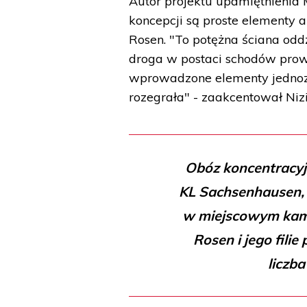
Autor projektu upamiętnienia 
koncepcji są proste elementy a
Rosen. "To potężna ściana oddz
droga w postaci schodów prow
wprowadzone elementy jednozna
rozegrała" - zaakcentował Nizi
Obóz koncentracyjn
KL Sachsenhausen, k
w miejscowym kami
Rosen i jego filie
liczba