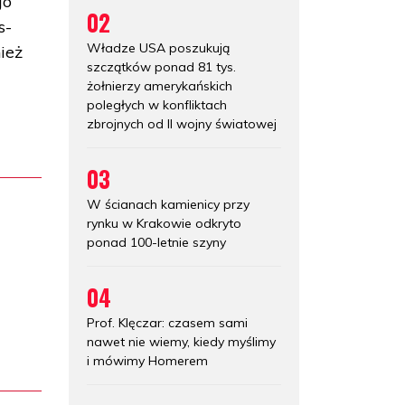
go
02
s-
Władze USA poszukują
ież
szczątków ponad 81 tys.
żołnierzy amerykańskich
poległych w konfliktach
zbrojnych od II wojny światowej
03
W ścianach kamienicy przy
rynku w Krakowie odkryto
ponad 100-letnie szyny
04
Prof. Klęczar: czasem sami
nawet nie wiemy, kiedy myślimy
i mówimy Homerem