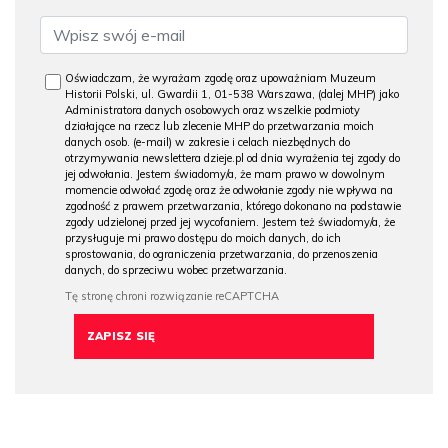
Oświadczam, że wyrażam zgodę oraz upoważniam Muzeum
Historii Polski, ul. Gwardii 1, 01-538 Warszawa, (dalej MHP) jako
Administratora danych osobowych oraz wszelkie podmioty
działające na rzecz lub zlecenie MHP do przetwarzania moich
danych osob. (e-mail) w zakresie i celach niezbędnych do
otrzymywania newslettera dzieje.pl od dnia wyrażenia tej zgody do
jej odwołania. Jestem świadomy/a, że mam prawo w dowolnym
momencie odwołać zgodę oraz że odwołanie zgody nie wpływa na
zgodność z prawem przetwarzania, którego dokonano na podstawie
zgody udzielonej przed jej wycofaniem. Jestem też świadomy/a, że
przysługuje mi prawo dostępu do moich danych, do ich
sprostowania, do ograniczenia przetwarzania, do przenoszenia
danych, do sprzeciwu wobec przetwarzania.