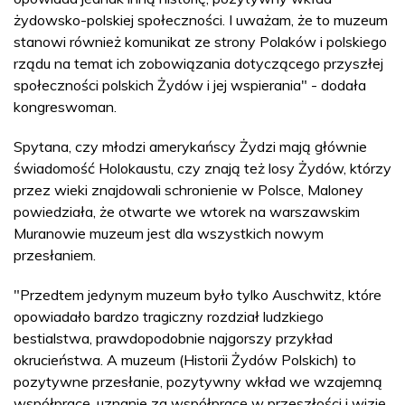
żydowsko-polskiej społeczności. I uważam, że to muzeum
stanowi również komunikat ze strony Polaków i polskiego
rządu na temat ich zobowiązania dotyczącego przyszłej
społeczności polskich Żydów i jej wspierania" - dodała
kongreswoman.
Spytana, czy młodzi amerykańscy Żydzi mają głównie
świadomość Holokaustu, czy znają też losy Żydów, którzy
przez wieki znajdowali schronienie w Polsce, Maloney
powiedziała, że otwarte we wtorek na warszawskim
Muranowie muzeum jest dla wszystkich nowym
przesłaniem.
"Przedtem jedynym muzeum było tylko Auschwitz, które
opowiadało bardzo tragiczny rozdział ludzkiego
bestialstwa, prawdopodobnie najgorszy przykład
okrucieństwa. A muzeum (Historii Żydów Polskich) to
pozytywne przesłanie, pozytywny wkład we wzajemną
współpracę, uznanie za współpracę w przeszłości i wizję