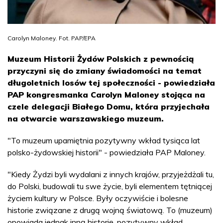
Carolyn Maloney. Fot. PAP/EPA
Muzeum Historii Żydów Polskich z pewnością
przyczyni się do zmiany świadomości na temat
długoletnich losów tej społeczności - powiedziała
PAP kongresmanka Carolyn Maloney stojąca na
czele delegacji Białego Domu, która przyjechała
na otwarcie warszawskiego muzeum.
"To muzeum upamiętnia pozytywny wkład tysiąca lat
polsko-żydowskiej historii" - powiedziała PAP Maloney.
"Kiedy Żydzi byli wydalani z innych krajów, przyjeżdżali tu,
do Polski, budowali tu swe życie, byli elementem tętniącej
życiem kultury w Polsce. Były oczywiście i bolesne
historie związane z drugą wojną światową. To (muzeum)
opowiada jednak inną historię, pozytywny wkład