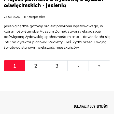
oświęcimskich - jesienią
23.03.2026
II Rzeczpospolita
Jesienią będzie gotowy projekt pawilonu wystawowego, w
którym oświęcimskie Muzeum Zamek stworzy ekspozycję
poświęconą żydowskiej społeczności miasta – dowiedziała się
PAP od dyrektor placówki Wioletty Oleś. Żydzi przed II wojną
światową stanowili większość mieszkańców.
Pagination
››
Ostat
1
2
3
›
»
Menu Footer
DEKLARACJA DOSTĘPNOŚCI