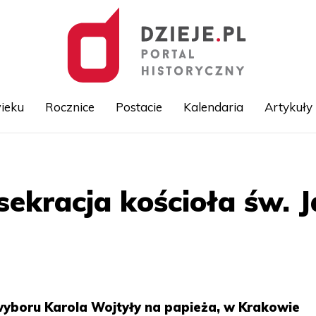
ieku
Rocznice
Postacie
Kalendaria
Artykuły
Przejdź
do
treści
ekracja kościoła św. 
 wyboru Karola Wojtyły na papieża, w Krakowie