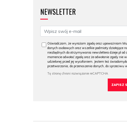
NEWSLETTER
Oświadczam, że wyrażam zgodę oraz upoważniam Muzeu
danych osobowych oraz wszelkie podmioty działające na
niezbędnych do otrzymywania newslettera dzieje.pl od
momencie odwołać zgodę oraz że odwołanie zgody nie 
udzielonej przed jej wycofaniem. Jestem też świadomy/a
przetwarzania, do przenoszenia danych, do sprzeciwu 