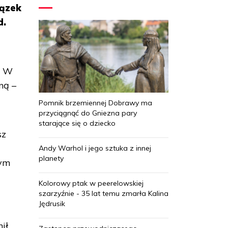
iązek
d.
. W
ną –
Pomnik brzemiennej Dobrawy ma
przyciągnąć do Gniezna pary
starające się o dziecko
sz
Andy Warhol i jego sztuka z innej
planety
rym
Kolorowy ptak w peerelowskiej
szarzyźnie - 35 lat temu zmarła Kalina
Jędrusik
ił