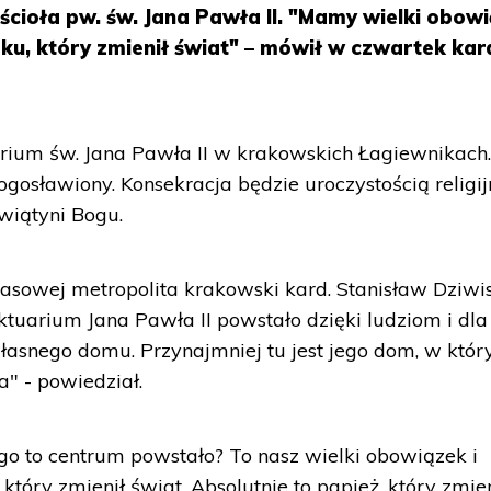
ścioła pw. św. Jana Pawła II. "Mamy wielki obow
eku, który zmienił świat" – mówił w czwartek kar
arium św. Jana Pawła II w krakowskich Łagiewnikach
ogosławiony. Konsekracja będzie uroczystością religij
wiątyni Bogu.
asowej metropolita krakowski kard. Stanisław Dziwi
anktuarium Jana Pawła II powstało dzięki ludziom i dla
 własnego domu. Przynajmniej tu jest jego dom, w któ
a" - powiedział.
ego to centrum powstało? To nasz wielki obowiązek i
który zmienił świat. Absolutnie to papież, który zmien