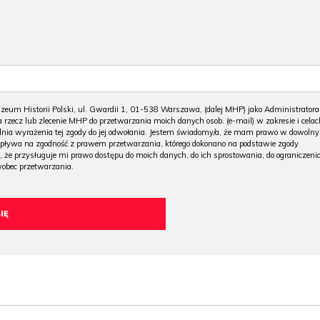
m Historii Polski, ul. Gwardii 1, 01-538 Warszawa, (dalej MHP) jako Administratora
 rzecz lub zlecenie MHP do przetwarzania moich danych osob. (e-mail) w zakresie i celac
 dnia wyrażenia tej zgody do jej odwołania. Jestem świadomy/a, że mam prawo w dowoln
wpływa na zgodność z prawem przetwarzania, którego dokonano na podstawie zgody
, że przysługuje mi prawo dostępu do moich danych, do ich sprostowania, do ograniczeni
wobec przetwarzania.