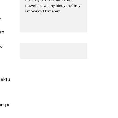
nawet nie wiemy, kiedy myślimy
i mówimy Homerem
,
u
um
w.
jektu
ie po