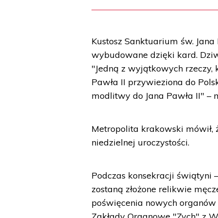
Kustosz Sanktuarium św. Jana Pa
wybudowane dzięki kard. Dziw
"Jedną z wyjątkowych rzeczy, 
Pawła II przywieziona do Polsk
modlitwy do Jana Pawła II" – m
Metropolita krakowski mówił, 
niedzielnej uroczystości.
Podczas konsekracji świątyni 
zostaną złożone relikwie męcze
poświęcenia nowych organów 
Zakłady Organowe "Zych" z W