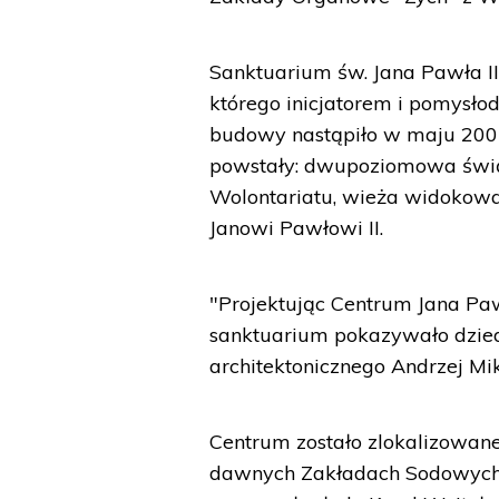
Sanktuarium św. Jana Pawła II j
którego inicjatorem i pomysło
budowy nastąpiło w maju 2007 
powstały: dwupoziomowa świąt
Wolontariatu, wieża widoko
Janowi Pawłowi II.
"Projektując Centrum Jana Pawł
sanktuarium pokazywało dzied
architektonicznego Andrzej Mik
Centrum zostało zlokalizowan
dawnych Zakładach Sodowych "