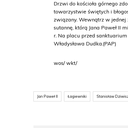
Drzwi do kościoła górnego zd
towarzystwie świętych i błogos
związany. Wewnątrz w jednej 
sutannę, którą Jana Paweł II 
r. Na placu przed sanktuarium
Władysława Dudka.(PAP)
wos/ wkt/
Jan Paweł II
Łagiewniki
Stanisław Dziwis