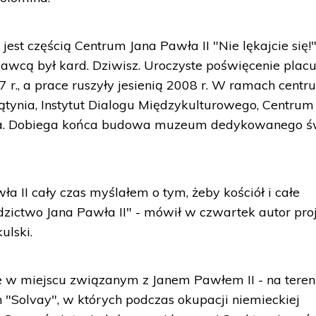
est częścią Centrum Jana Pawła II "Nie lękajcie się!"
dawcą był kard. Dziwisz. Uroczyste poświęcenie plac
r., a prace ruszyły jesienią 2008 r. W ramach centr
ynia, Instytut Dialogu Międzykulturowego, Centrum
wa. Dobiega końca budowa muzeum dedykowanego ś
a II cały czas myślałem o tym, żeby kościół i całe
zictwo Jana Pawła II" - mówił w czwartek autor pro
ulski.
e w miejscu związanym z Janem Pawłem II - na teren
Solvay", w których podczas okupacji niemieckiej