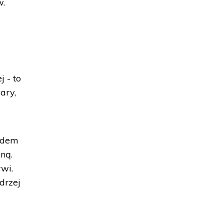
w.
 - to
ary,
lądem
ną.
rwi.
drzej