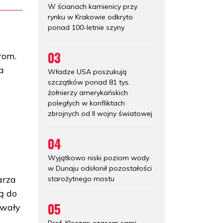
W ścianach kamienicy przy
rynku w Krakowie odkryto
ponad 100-letnie szyny
03
rom.
a
Władze USA poszukują
szczątków ponad 81 tys.
żołnierzy amerykańskich
poległych w konfliktach
zbrojnych od II wojny światowej
04
Wyjątkowo niski poziom wody
w Dunaju odsłonił pozostałości
arza
starożytnego mostu
ą do
05
owały
Prof. Klęczar: czasem sami