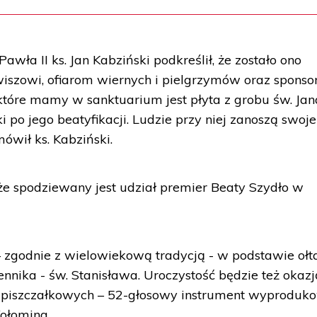
wła II ks. Jan Kabziński podkreślił, że zostało ono
iszowi, ofiarom wiernych i pielgrzymów oraz sponso
które mamy w sanktuarium jest płyta z grobu św. Jan
i po jego beatyfikacji. Ludzie przy niej zanoszą swoje
ówił ks. Kabziński.
że spodziewany jest udział premier Beaty Szydło w
– zgodnie z wielowiekową tradycją - w podstawie ołt
nnika - św. Stanisława. Uroczystość będzie też okazj
piszczałkowych – 52-głosowy instrument wyproduk
ołomina.