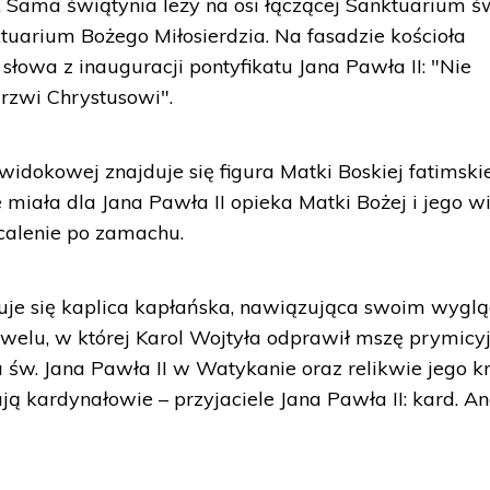
 Sama świątynia leży na osi łączącej Sanktuarium ś
ktuarium Bożego Miłosierdzia. Na fasadzie kościoła
 słowa z inauguracji pontyfikatu Jana Pawła II: "Nie
drzwi Chrystusowi".
idokowej znajduje się figura Matki Boskiej fatimskiej
 miała dla Jana Pawła II opieka Matki Bożej i jego wi
ocalenie po zamachu.
jduje się kaplica kapłańska, nawiązująca swoim wyg
elu, w której Karol Wojtyła odprawił mszę prymicyj
bu św. Jana Pawła II w Watykanie oraz relikwie jego k
ą kardynałowie – przyjaciele Jana Pawła II: kard. An