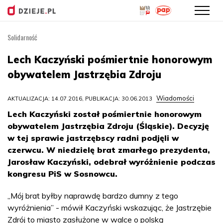
Solidarność
Przejdź
do
Lech Kaczyński pośmiertnie honorowym
treści
obywatelem Jastrzębia Zdroju
Wiadomości
AKTUALIZACJA: 14.07.2016, PUBLIKACJA: 30.06.2013
Lech Kaczyński został pośmiertnie honorowym
obywatelem Jastrzębia Zdroju (Śląskie). Decyzję
w tej sprawie jastrzębscy radni podjęli w
czerwcu. W niedzielę brat zmarłego prezydenta,
Jarosław Kaczyński, odebrał wyróżnienie podczas
kongresu PiS w Sosnowcu.
„Mój brat byłby naprawdę bardzo dumny z tego
wyróżnienia” - mówił Kaczyński wskazując, że Jastrzębie
Zdrój to miasto zasłużone w walce o polską