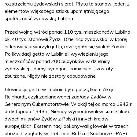
rozstrzelaniu żydowskich sierot. Płyta ta stanowi jeden z
elementów większego szlaku upamiętniającego
społeczność żydowską Lublina.
Przed wojną wśród ponad 110 tys. mieszkańców Lublina
ok. 40 tys. stanowili Żydzi. Dzielnica żydowska, w której
hitlerowcy utworzyli getto, rozciągała się wokół Zamku.
Po likwidacji getta w Lublinie i wywiezieniu jego
mieszkańców ponad 200 budynków w dzielnicy
żydowskiej - domy, synagogi, kamienice – zostały
zburzone. Nigdy nie zostały odbudowane.
Likwidacja getta w Lublinie była początkiem Akcji
Reinhardt, czyli zaplanowanej zagłady Żydów w
Generalnym Gubernatorstwie. W akcji tej od marca 1942 r.
do listopada 1943 r., Niemcy wymordowali w sumie około
dwóch milionów Żydów z Polski i innych krajów
europejskich. Eksterminacji dokonywali głównie w trzech
obozach zagłady w Treblince, Bełżcu i Sobiborze. (PAP)