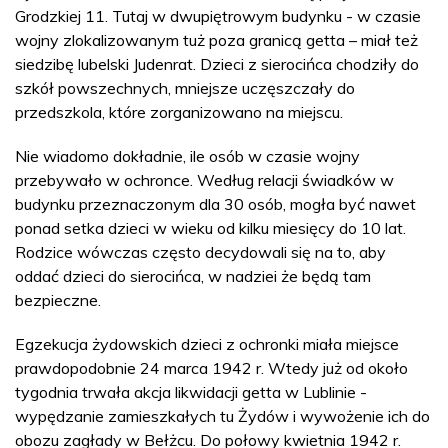
Grodzkiej 11. Tutaj w dwupiętrowym budynku - w czasie
wojny zlokalizowanym tuż poza granicą getta – miał też
siedzibę lubelski Judenrat. Dzieci z sierocińca chodziły do
szkół powszechnych, mniejsze uczęszczały do
przedszkola, które zorganizowano na miejscu.
Nie wiadomo dokładnie, ile osób w czasie wojny
przebywało w ochronce. Według relacji świadków w
budynku przeznaczonym dla 30 osób, mogła być nawet
ponad setka dzieci w wieku od kilku miesięcy do 10 lat.
Rodzice wówczas często decydowali się na to, aby
oddać dzieci do sierocińca, w nadziei że będą tam
bezpieczne.
Egzekucja żydowskich dzieci z ochronki miała miejsce
prawdopodobnie 24 marca 1942 r. Wtedy już od około
tygodnia trwała akcja likwidacji getta w Lublinie -
wypędzanie zamieszkałych tu Żydów i wywożenie ich do
obozu zagłady w Bełżcu. Do połowy kwietnia 1942 r.