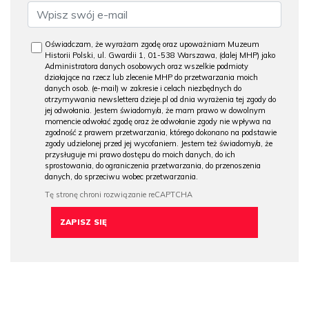
Oświadczam, że wyrażam zgodę oraz upoważniam Muzeum
Historii Polski, ul. Gwardii 1, 01-538 Warszawa, (dalej MHP) jako
Administratora danych osobowych oraz wszelkie podmioty
działające na rzecz lub zlecenie MHP do przetwarzania moich
danych osob. (e-mail) w zakresie i celach niezbędnych do
otrzymywania newslettera dzieje.pl od dnia wyrażenia tej zgody do
jej odwołania. Jestem świadomy/a, że mam prawo w dowolnym
momencie odwołać zgodę oraz że odwołanie zgody nie wpływa na
zgodność z prawem przetwarzania, którego dokonano na podstawie
zgody udzielonej przed jej wycofaniem. Jestem też świadomy/a, że
przysługuje mi prawo dostępu do moich danych, do ich
sprostowania, do ograniczenia przetwarzania, do przenoszenia
danych, do sprzeciwu wobec przetwarzania.