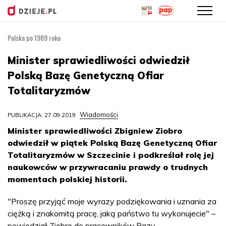
Polska po 1989 roku
Przejdź
do
Minister sprawiedliwości odwiedził
treści
Polską Bazę Genetyczną Ofiar
Totalitaryzmów
Wiadomości
PUBLIKACJA: 27.09.2019
Minister sprawiedliwości Zbigniew Ziobro
odwiedził w piątek Polską Bazę Genetyczną Ofiar
Totalitaryzmów w Szczecinie i podkreślał rolę jej
naukowców w przywracaniu prawdy o trudnych
momentach polskiej historii.
"Proszę przyjąć moje wyrazy podziękowania i uznania za
ciężką i znakomitą pracę, jaką państwo tu wykonujecie" –
powiedział Ziobro do pracowników Bazy.