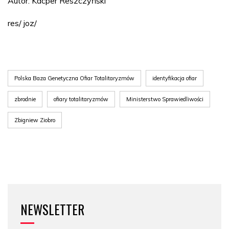
Autor: Kacper Reszczyński
res/ joz/
Polska Baza Genetyczna Ofiar Totalitaryzmów
identyfikacja ofiar
zbrodnie
ofiary totalitaryzmów
Ministerstwo Sprawiedliwości
Zbigniew Ziobro
NEWSLETTER