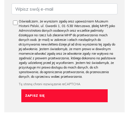
Oświadczam, że wyrażam zgodę oraz upoważniam Muzeum
Historii Polski, ul. Gwardii 1, 01-538 Warszawa, (dalej MHP) jako
Administratora danych osobowych oraz wszelkie podmioty
działające na rzecz lub zlecenie MHP do przetwarzania moich
danych osob. (e-mail) w zakresie i celach niezbędnych do
otrzymywania newslettera dzieje.pl od dnia wyrażenia tej zgody do
jej odwołania. Jestem świadomy/a, że mam prawo w dowolnym
momencie odwołać zgodę oraz że odwołanie zgody nie wpływa na
zgodność z prawem przetwarzania, którego dokonano na podstawie
zgody udzielonej przed jej wycofaniem. Jestem też świadomy/a, że
przysługuje mi prawo dostępu do moich danych, do ich
sprostowania, do ograniczenia przetwarzania, do przenoszenia
danych, do sprzeciwu wobec przetwarzania.