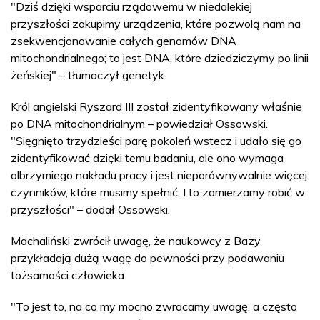
"Dziś dzięki wsparciu rządowemu w niedalekiej
przyszłości zakupimy urządzenia, które pozwolą nam na
zsekwencjonowanie całych genomów DNA
mitochondrialnego; to jest DNA, które dziedziczymy po linii
żeńskiej" – tłumaczył genetyk.
Król angielski Ryszard III został zidentyfikowany właśnie
po DNA mitochondrialnym – powiedział Ossowski.
"Sięgnięto trzydzieści parę pokoleń wstecz i udało się go
zidentyfikować dzięki temu badaniu, ale ono wymaga
olbrzymiego nakładu pracy i jest nieporównywalnie więcej
czynników, które musimy spełnić. I to zamierzamy robić w
przyszłości" – dodał Ossowski.
Machaliński zwrócił uwagę, że naukowcy z Bazy
przykładają dużą wagę do pewności przy podawaniu
tożsamości człowieka.
"To jest to, na co my mocno zwracamy uwagę, a często