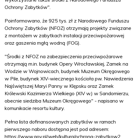
Ochrony Zabytków".
Poinformowano, że 925 tys. zł z Narodowego Funduszu
Ochrony Zabytków (NFOZ) otrzymają projekty związane
z montażem w zabytkach instalacji przeciwpożarowej
oraz gaszenia mgłą wodną (FOG).
"Środki z NFOZ na zabezpieczenia przeciwpożarowe
otrzymają m.in. budynek Opery Wrocławskiej, Zamek na
Wodzie w Wojnowicach, budynek Muzeum Okręgowego
w Pile, budynek XIV-wiecznego kościoła pw. Nawiedzenia
Najświętszej Maryi Panny w Klępsku oraz Zamek
Królewski Kazimierza Wielkiego (XIV w.) w Sandomierzu,
obecnie siedziba Muzeum Okręgowego" - napisano w
komunikacie resortu kultury.
Pełna lista dofinansowanych zabytków w ramach
pierwszego naboru dostępna jest pod adresem:
https://www.gov.pl/web/kultura/ochrona-zabytkow2