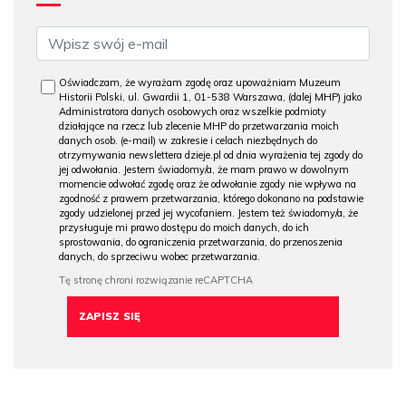
Oświadczam, że wyrażam zgodę oraz upoważniam Muzeum
Historii Polski, ul. Gwardii 1, 01-538 Warszawa, (dalej MHP) jako
Administratora danych osobowych oraz wszelkie podmioty
działające na rzecz lub zlecenie MHP do przetwarzania moich
danych osob. (e-mail) w zakresie i celach niezbędnych do
otrzymywania newslettera dzieje.pl od dnia wyrażenia tej zgody do
jej odwołania. Jestem świadomy/a, że mam prawo w dowolnym
momencie odwołać zgodę oraz że odwołanie zgody nie wpływa na
zgodność z prawem przetwarzania, którego dokonano na podstawie
zgody udzielonej przed jej wycofaniem. Jestem też świadomy/a, że
przysługuje mi prawo dostępu do moich danych, do ich
sprostowania, do ograniczenia przetwarzania, do przenoszenia
danych, do sprzeciwu wobec przetwarzania.