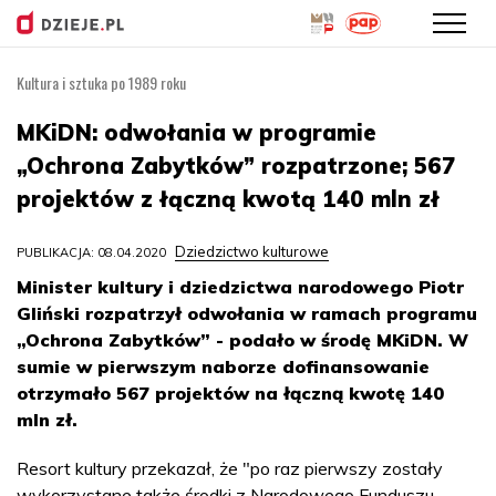
Kultura i sztuka po 1989 roku
Przejdź
do
MKiDN: odwołania w programie
treści
„Ochrona Zabytków” rozpatrzone; 567
projektów z łączną kwotą 140 mln zł
Dziedzictwo kulturowe
PUBLIKACJA: 08.04.2020
Minister kultury i dziedzictwa narodowego Piotr
Gliński rozpatrzył odwołania w ramach programu
„Ochrona Zabytków” - podało w środę MKiDN. W
sumie w pierwszym naborze dofinansowanie
otrzymało 567 projektów na łączną kwotę 140
mln zł.
Resort kultury przekazał, że "po raz pierwszy zostały
wykorzystane także środki z Narodowego Funduszu