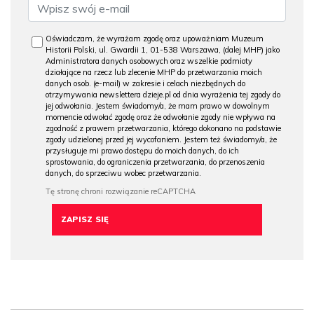
Oświadczam, że wyrażam zgodę oraz upoważniam Muzeum
Historii Polski, ul. Gwardii 1, 01-538 Warszawa, (dalej MHP) jako
Administratora danych osobowych oraz wszelkie podmioty
działające na rzecz lub zlecenie MHP do przetwarzania moich
danych osob. (e-mail) w zakresie i celach niezbędnych do
otrzymywania newslettera dzieje.pl od dnia wyrażenia tej zgody do
jej odwołania. Jestem świadomy/a, że mam prawo w dowolnym
momencie odwołać zgodę oraz że odwołanie zgody nie wpływa na
zgodność z prawem przetwarzania, którego dokonano na podstawie
zgody udzielonej przed jej wycofaniem. Jestem też świadomy/a, że
przysługuje mi prawo dostępu do moich danych, do ich
sprostowania, do ograniczenia przetwarzania, do przenoszenia
danych, do sprzeciwu wobec przetwarzania.