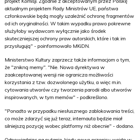
projekt Komisji. Zgodnie z akceptowanym przez Polskę
aktualnym projektem Rady Ministrów UE, państwa
członkowskie będą mogły uzależnić ochronę fragmentów
od ich oryginalności. W takim wypadku prawo pokrewne
służyłoby wydawcom wyłącznie jako środek
skuteczniejszej ochrony praw autorskich, które i tak im
przysługują" - poinformowało MKiDN.
Ministerstwo Kultury zaprzecz także informacjom o tym,
że "znikną memy". "Nie. Nowa dyrektywa w
zaakceptowanej wersji nie ogranicza możliwości
korzystania z tzw. dozwolonego użytku, a więc m.in.
cytowania utworów czy tworzenia parodii albo utworów
inspirowanych, w tym memów" - podkreślono.
"Ponadto w przypadku niesłusznego zablokowania treści,
co może zdarzyć się już teraz, internauta będzie miał
silniejszą pozycję wobec platformy niż obecnie" - dodano.
Odpowiadając na pytanie, kiedy nowe przepisy wejdą w