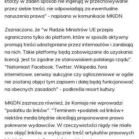
którzy w żaden sposób nie ingerują w przechowywane
przez siebie treści, nie odpowiadają za ewentualne
naruszenia prawa" - napisano w komunikacie MKiDN.
Zaznaczono, że "w Radzie Ministrów UE przepis
ograniczono tylko do platform, które w sposób aktywny
promują treści udostępniane przez internautów i zarabiają
na nich. Takie platformy będą zobowiązane do uzyskania
licencji. Jest to zgodne ze stanowiskiem polskiego rządu".
"Natomiast Facebook, Twitter, Wikipedia, fora
internetowe, serwisy aukcyjne czy ogłoszeniowe w ogóle
nie zostaną objęci tym zapisem i dalej będą funkcjonować
na obecnych zasadach" - podkreśla resort kultury.
MKiDN zaznacza również, że Komisja nie wprowadzi
"podatku do linków". "Terminem +podatek od linków+
niektóre media błędnie określają proponowane prawo
pokrewne wydawców. W rzeczywistości nigdy nie miało
ono objąć linków, a wyłącznie treść artykułów prasowych