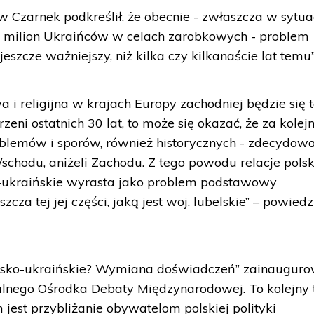
Czarnek podkreślił, że obecnie - zwłaszcza w sytuac
 milion Ukraińców w celach zarobkowych - problem
„jeszcze ważniejszy, niż kilka czy kilkanaście lat temu”
a i religijna w krajach Europy zachodniej będzie się 
zeni ostatnich 30 lat, to może się okazać, że za kolej
oblemów i sporów, również historycznych - zdecydow
schodu, aniżeli Zachodu. Z tego powodu relacje pols
ko-ukraińskie wyrasta jako problem podstawowy
zcza tej jej części, jaką jest woj. lubelskie” – powiedz
polsko-ukraińskie? Wymiana doświadczeń” zainaugur
alnego Ośrodka Debaty Międzynarodowej. To kolejny 
 jest przybliżanie obywatelom polskiej polityki