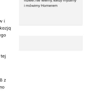
nawet nie wiemy, kiedy myślimy
i mówimy Homerem
w i
kazją
ego
tej
8 z
no