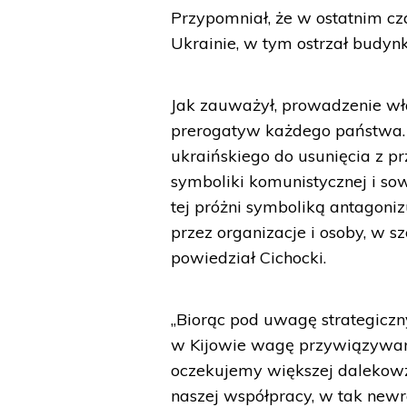
Przypomniał, że w ostatnim cz
Ukrainie, w tym ostrzał budy
Jak zauważył, prowadzenie wła
prerogatyw każdego państwa. 
ukraińskiego do usunięcia z pr
symboliki komunistycznej i so
tej próżni symboliką antagoni
przez organizacje i osoby, w s
powiedział Cichocki.
„Biorąc pod uwagę strategiczn
w Kijowie wagę przywiązywaną
oczekujemy większej dalekowz
naszej współpracy, w tak newra