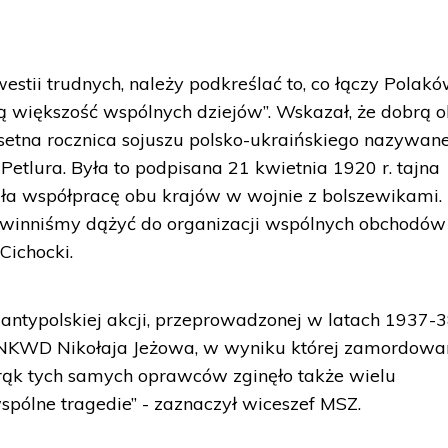
estii trudnych, należy podkreślać to, co łączy Polakó
 większość wspólnych dziejów”. Wskazał, że dobrą o
ę setna rocznica sojuszu polsko-ukraińskiego nazywan
Petlura. Była to podpisana 21 kwietnia 1920 r. tajna
ała współpracę obu krajów w wojnie z bolszewikami.
inniśmy dążyć do organizacji wspólnych obchodów 
Cichocki.
 antypolskiej akcji, przeprowadzonej w latach 1937-3
NKWD Nikołaja Jeżowa, w wyniku której zamordowa
z rąk tych samych oprawców zginęło także wielu
spólne tragedie” - zaznaczył wiceszef MSZ.