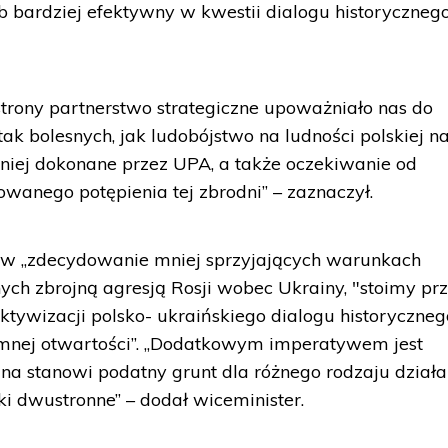
b bardziej efektywny w kwestii dialogu historyczneg
trony partnerstwo strategiczne upoważniało nas do
k bolesnych, jak ludobójstwo na ludności polskiej n
niej dokonane przez UPA, a także oczekiwanie od
wanego potępienia tej zbrodni” – zaznaczył.
ie w „zdecydowanie mniej sprzyjających warunkach
ch zbrojną agresją Rosji wobec Ukrainy, "stoimy pr
tywizacji polsko- ukraińskiego dialogu historyczneg
mnej otwartości”. „Dodatkowym imperatywem jest
zna stanowi podatny grunt dla różnego rodzaju dział
ki dwustronne” – dodał wiceminister.