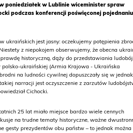
w poniedziałek w Lublinie wiceminister spraw
ocki podczas konferencji poświęconej pojednani
 ukraińskich jest jasny: oczekujemy potępienia zbro
 Niestety z niepokojem obserwujemy, że obecna ukra
ąc prawdę historyczną, dąży do przedstawiania ludobó
y polsko-ukraińskiej (Armia Krajowa - Ukraińska
brodni na ludności cywilnej dopuszczały się w jedna
akiej narracji jest oczyszczenie z zarzutów ludobójs
owiedział Cichocki.
statnich 25 lat miało miejsce bardzo wiele cennych
yskusje na trudne tematy historyczne, ważne dwustron
ne gesty prezydentów obu państw – to jednak można 