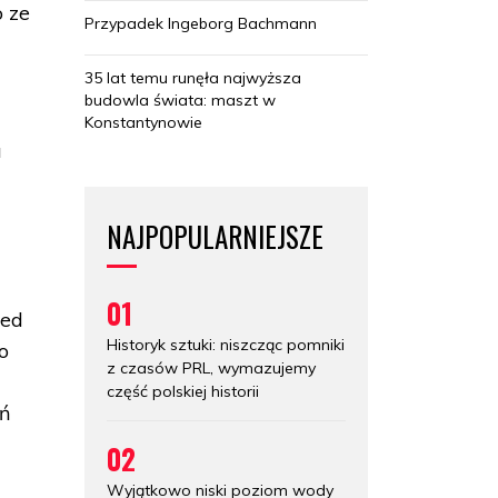
o ze
Przypadek Ingeborg Bachmann
35 lat temu runęła najwyższa
budowla świata: maszt w
Konstantynowie
a
NAJPOPULARNIEJSZE
01
zed
Historyk sztuki: niszcząc pomniki
o
z czasów PRL, wymazujemy
część polskiej historii
ań
02
Wyjątkowo niski poziom wody