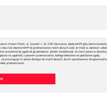
m Historii Polski, ul. Gwardii 1, 01-538 Warszawa, (dalej MHP) jako Administratora
 rzecz lub zlecenie MHP do przetwarzania moich danych osob. (e-mail) w zakresie i celac
 dnia wyrażenia tej zgody do jej odwołania. Jestem świadomy/a, że mam prawo w dowoln
wpływa na zgodność z prawem przetwarzania, którego dokonano na podstawie zgody
, że przysługuje mi prawo dostępu do moich danych, do ich sprostowania, do ograniczeni
wobec przetwarzania.