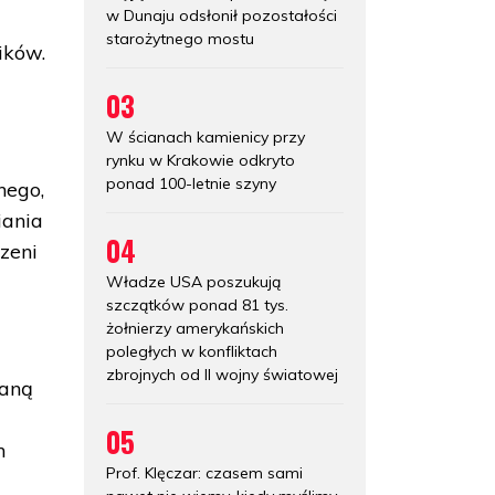
w Dunaju odsłonił pozostałości
starożytnego mostu
ików.
03
W ścianach kamienicy przy
rynku w Krakowie odkryto
ponad 100-letnie szyny
nego,
iania
04
zeni
Władze USA poszukują
szczątków ponad 81 tys.
żołnierzy amerykańskich
poległych w konfliktach
zbrojnych od II wojny światowej
waną
05
h
Prof. Klęczar: czasem sami