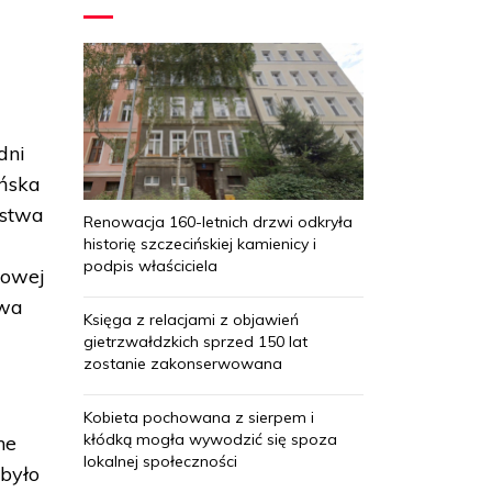
u
dni
ińska
jstwa
Renowacja 160-letnich drzwi odkryła
historię szczecińskiej kamienicy i
podpis właściciela
kowej
twa
Księga z relacjami z objawień
gietrzwałdzkich sprzed 150 lat
zostanie zakonserwowana
Kobieta pochowana z sierpem i
kłódką mogła wywodzić się spoza
ne
lokalnej społeczności
było