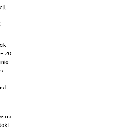
ji,
.
tak
ne 20,
anie
ko-
iał
owano
taki