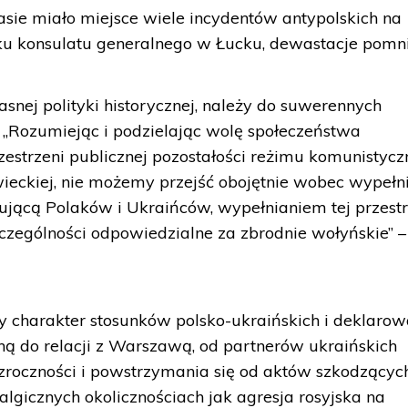
asie miało miejsce wiele incydentów antypolskich na
nku konsulatu generalnego w Łucku, dewastacje pomn
snej polityki historycznej, należy do suwerennych
„Rozumiejąc i podzielając wolę społeczeństwa
zestrzeni publicznej pozostałości reżimu komunistycz
wieckiej, nie możemy przejść obojętnie wobec wypełn
zującą Polaków i Ukraińców, wypełnianiem tej przestr
zczególności odpowiedzialne za zbrodnie wołyńskie” –
y charakter stosunków polsko-ukraińskich i deklaro
 do relacji z Warszawą, od partnerów ukraińskich
roczności i powstrzymania się od aktów szkodzącyc
lgicznych okolicznościach jak agresja rosyjska na