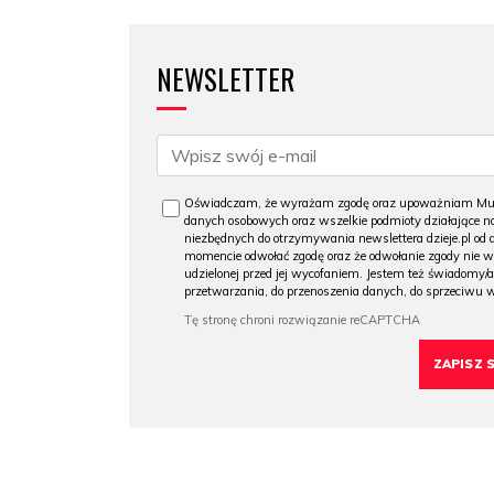
NEWSLETTER
Oświadczam, że wyrażam zgodę oraz upoważniam Muzeu
danych osobowych oraz wszelkie podmioty działające na
niezbędnych do otrzymywania newslettera dzieje.pl od
momencie odwołać zgodę oraz że odwołanie zgody nie 
udzielonej przed jej wycofaniem. Jestem też świadomy/a
przetwarzania, do przenoszenia danych, do sprzeciwu 