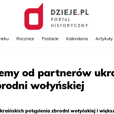
ieku
Rocznice
Postacie
Kalendaria
Artykuły
Przejdź
do
treści
emy od partnerów ukra
brodni wołyńskiej
aińskich potępienia zbrodni wołyńskiej i więks