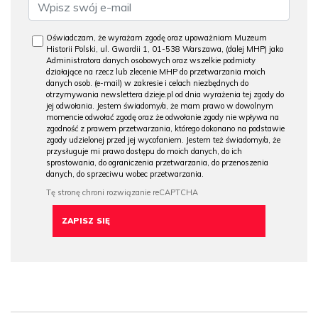
Oświadczam, że wyrażam zgodę oraz upoważniam Muzeum
Historii Polski, ul. Gwardii 1, 01-538 Warszawa, (dalej MHP) jako
Administratora danych osobowych oraz wszelkie podmioty
działające na rzecz lub zlecenie MHP do przetwarzania moich
danych osob. (e-mail) w zakresie i celach niezbędnych do
otrzymywania newslettera dzieje.pl od dnia wyrażenia tej zgody do
jej odwołania. Jestem świadomy/a, że mam prawo w dowolnym
momencie odwołać zgodę oraz że odwołanie zgody nie wpływa na
zgodność z prawem przetwarzania, którego dokonano na podstawie
zgody udzielonej przed jej wycofaniem. Jestem też świadomy/a, że
przysługuje mi prawo dostępu do moich danych, do ich
sprostowania, do ograniczenia przetwarzania, do przenoszenia
danych, do sprzeciwu wobec przetwarzania.