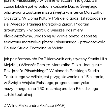
Józefa Piłsudskiego w Wilnie wieczorem (o godz. 18
czasu lokalnego) w polskim kościele Ducha Świętego
odprawiona zostanie msza święta w intencji Marszałka i
Ojczyzny. W Domu Kultury Polskiej o godz. 19 rozpocznie
się „Wieczór Pamięci Marszałka Ziuka”. Program
artystyczny - w oparciu o wiersze Kazimiery
Iłłakowiczówny, urodzonej w Wilnie poetki, osobistej
sekretarki marszałka Józefa Piłsudskiego - przygotowało
Polskie Studio Teatralne w Wilnie.
Jak poinformowała PAP kierownik artystyczny Studia Lilia
Kiejzik, „+Wieczór Pamięci Marszałka Ziuka+ inauguruje
Rok Józefa Piłsudskiego”. W planach Polskiego Studia
Teatralnego w Wilnie jest przygotowanie na 15 sierpnia,
w Święto Wojska Polskiego, programu poetycko-
muzycznego, a na 150. rocznicę urodzin Piłsudskiego -
sztuki teatralnej.
Z Wilna Aleksandra Akińczo (PAP)