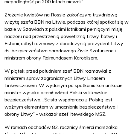
niepodległość po 200 latach niewoli”.
Złożenie kwiatów na Rossie zakończyło trzydniową
wizytę szefa BBN na Litwie, podczas której spotkał się w
bazie w Szawlach z polskimi lotnikami pełniącymi misję
nadzoru nad przestrzenią powietrzną Litwy, Łotwy i
Estonii, odbył rozmowy z doradczynią prezydent Litwy
ds. bezpieczeństwa narodowego Żivile Szatuniene i
ministrem obrony Raimundasem Karoblisem.
W piątek przed południem szef BBN rozmawiał z
ministrem spraw zagranicznych Litwy Linasem
Linkevicziusem. W wydanym po spotkaniu komunikacie,
minister wysoko ocenił wkład Polski w litewskie
bezpieczeństwo. „Ścisła współpraca z Polską jest
ważnym elementem w umacnianiu bezpieczeństwa i
obrony Litwy” - wskazał szef litewskiego MSZ.
W ramach obchodów 82. rocznicy śmierci marszałka