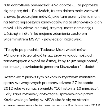
"On dobrotliwie powiedział: +No dobrze (...) to poproszę
cię za parę dni+. Po dwóch, trzech dniach mnie wezwał
znowu. Ja zacząłem mówić, jakie tam przemyślenia mam
na temat najlepszych kandydatów na to stanowisko, a on
mówi: +No wiesz, ale tutaj, trzymaj, masz nominację+.
Uścisnął mi dłoń i ku mojemu zdumieniu zostałem
wiceministrem MSW" - powiedział Kozłowski.
"To było po południu. Tadeusz Mazowiecki mówi:
+Chciałem to załatwić teraz, żeby w wiadomościach
telewizyjnych o wpół do ósmej, żeby to już mogli podać,
no i muszę zawiadomić generała Kiszczaka+" - dodał.
Rozmowę z pierwszym niekomunistycznym ministrem
spraw wewnętrznych przeprowadzono 27 listopada
2012 roku w ramach projektu "10 historii z 10 miesięcy".
Cały zapis rozmowy dotyczącej sprawowania przez
Kozłowskiego funkcji w MSW ukaże się na stronie
internetowej resortu (www.msw.gov.pl) w kwietniu 2013