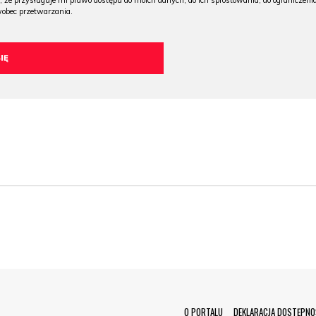
, że przysługuje mi prawo dostępu do moich danych, do ich sprostowania, do ograniczeni
wobec przetwarzania.
O PORTALU
DEKLARACJA DOSTĘPNO