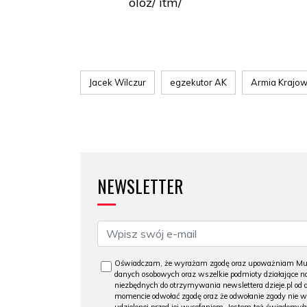
oloz/ itm/
Jacek Wilczur
egzekutor AK
Armia Krajo
NEWSLETTER
Oświadczam, że wyrażam zgodę oraz upoważniam Muzeu
danych osobowych oraz wszelkie podmioty działające na
niezbędnych do otrzymywania newslettera dzieje.pl od
momencie odwołać zgodę oraz że odwołanie zgody nie 