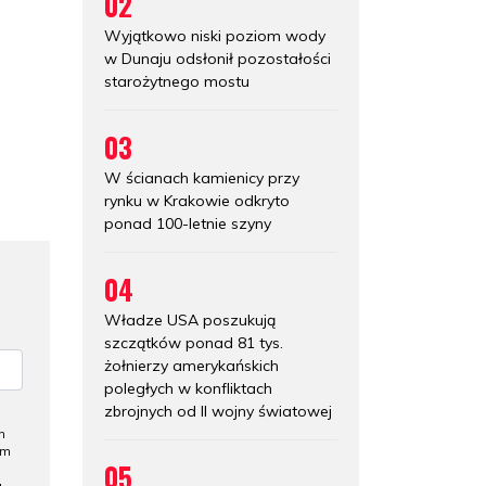
02
Wyjątkowo niski poziom wody
w Dunaju odsłonił pozostałości
starożytnego mostu
03
W ścianach kamienicy przy
rynku w Krakowie odkryto
ponad 100-letnie szyny
04
Władze USA poszukują
szczątków ponad 81 tys.
żołnierzy amerykańskich
poległych w konfliktach
zbrojnych od II wojny światowej
h
ym
05