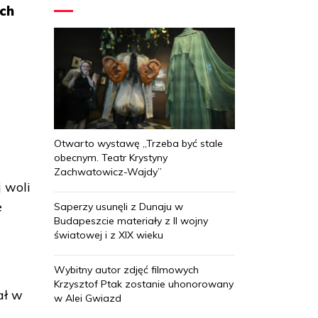
ich
Otwarto wystawę „Trzeba być stale
obecnym. Teatr Krystyny
Zachwatowicz-Wajdy”
 woli
e
Saperzy usunęli z Dunaju w
Budapeszcie materiały z II wojny
światowej i z XIX wieku
Wybitny autor zdjęć filmowych
Krzysztof Ptak zostanie uhonorowany
ał w
w Alei Gwiazd