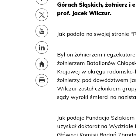
Górach Śląskich, żołnierz i
prof. Jacek Wilczur.
Jak podała na swojej stronie "
Był on żołnierzem i egzekutor
żołnierzem Batalionów Chłops
Krajowej w okręgu radomsko-ki
żołnierzy, pod dowództwem Jan
Wilczur został członkiem gru
sądy wyroki śmierci na nazista
Jak podaje Fundacja Szlakiem 
uzyskał doktorat na Wydziale
Głównej Komisji Badań Zbrodni