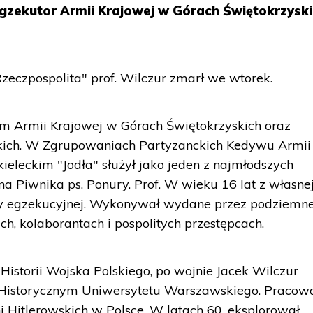
 egzekutor Armii Krajowej w Górach Świętokrzysk
Rzeczpospolita" prof. Wilczur zmarł we wtorek.
em Armii Krajowej w Górach Świętokrzyskich oraz
kich. W Zgrupowaniach Partyzanckich Kedywu Armii
eleckim "Jodła" służył jako jeden z najmłodszych
a Piwnika ps. Ponury. Prof. W wieku 16 lat z własnej
py egzekucyjnej. Wykonywał wydane przez podziemn
ch, kolaborantach i pospolitych przestępcach.
Historii Wojska Polskiego, po wojnie Jacek Wilczur
 Historycznym Uniwersytetu Warszawskiego. Pracow
 Hitlerowskich w Polsce. W latach 60. eksplorował