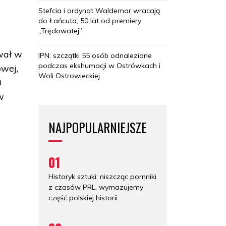
Stefcia i ordynat Waldemar wracają
do Łańcuta; 50 lat od premiery
u
„Trędowatej”
wał w
IPN: szczątki 55 osób odnalezione
podczas ekshumacji w Ostrówkach i
owej,
Woli Ostrowieckiej
0
w
NAJPOPULARNIEJSZE
01
Historyk sztuki: niszcząc pomniki
z czasów PRL, wymazujemy
część polskiej historii