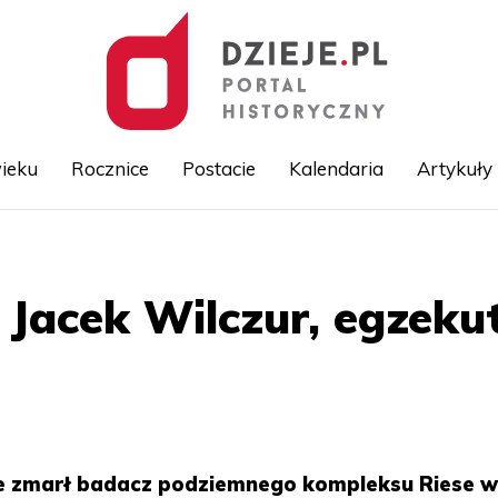
ieku
Rocznice
Postacie
Kalendaria
Artykuły
Przejdź
do
treści
. Jacek Wilczur, egzeku
e zmarł badacz podziemnego kompleksu Riese 