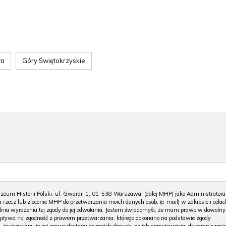
wa
Góry Świętokrzyskie
m Historii Polski, ul. Gwardii 1, 01-538 Warszawa, (dalej MHP) jako Administratora
 rzecz lub zlecenie MHP do przetwarzania moich danych osob. (e-mail) w zakresie i celac
 dnia wyrażenia tej zgody do jej odwołania. Jestem świadomy/a, że mam prawo w dowoln
wpływa na zgodność z prawem przetwarzania, którego dokonano na podstawie zgody