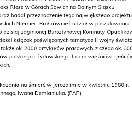
eks Riese w Górach Sowich na Dolnym Śląsku.
raz badał przeznaczenie tego największego projekt
wskich Niemiec. Brał również udział w poszukiwaniu
o dzisiaj zaginionej Bursztynowej Komnaty. Opubliko
zieści książek poświęconych tematyce II wojny świat
 także ok. 2000 artykułów prasowych, z czego ok. 60
ów polskiego i żydowskiego, losom więźniów i jeńcó
ich.
 skazania na śmierć w Jerozolimie w kwietniu 1988 r.
ennego, Iwana Demianiuka. (PAP)