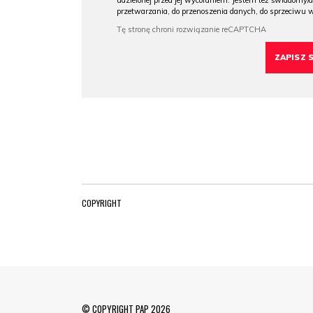
udzielonej przed jej wycofaniem. Jestem też świadomy/a
przetwarzania, do przenoszenia danych, do sprzeciwu 
COPYRIGHT
© COPYRIGHT PAP 2026