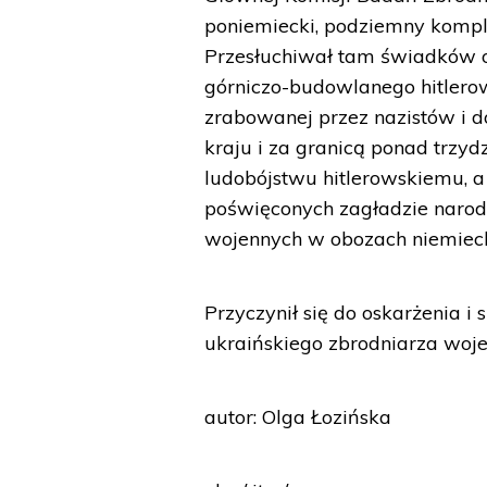
poniemiecki, podziemny kompl
Przesłuchiwał tam świadków o
górniczo-budowlanego hitlero
zrabowanej przez nazistów i d
kraju i za granicą ponad trzyd
ludobójstwu hitlerowskiemu, a
poświęconych zagładzie narod
wojennych w obozach niemieck
Przyczynił się do oskarżenia i
ukraińskiego zbrodniarza woj
autor: Olga Łozińska