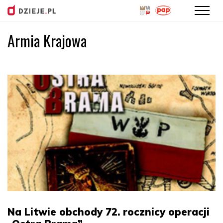
Armia Krajowa
Przejdź
do
treści
Na Litwie obchody 72. rocznicy operacji