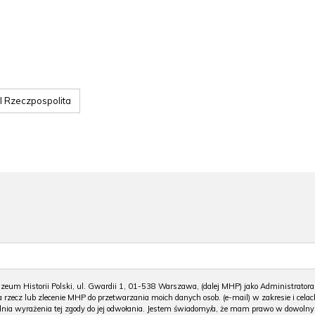
II Rzeczpospolita
m Historii Polski, ul. Gwardii 1, 01-538 Warszawa, (dalej MHP) jako Administratora
 rzecz lub zlecenie MHP do przetwarzania moich danych osob. (e-mail) w zakresie i celac
 dnia wyrażenia tej zgody do jej odwołania. Jestem świadomy/a, że mam prawo w dowoln