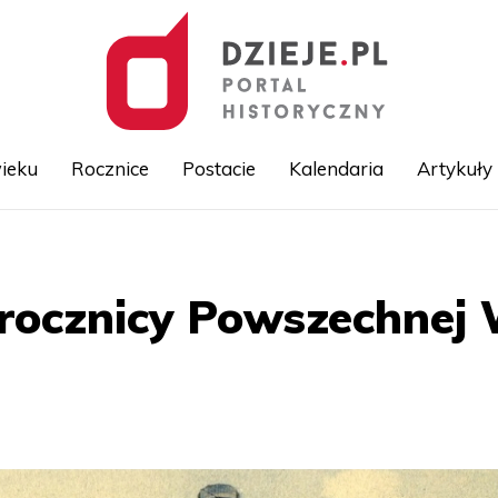
ieku
Rocznice
Postacie
Kalendaria
Artykuły
Przejdź
do
treści
 rocznicy Powszechnej