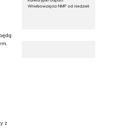
Wniebowzięcia NMP od niedzieli
 będą
ym.
y z