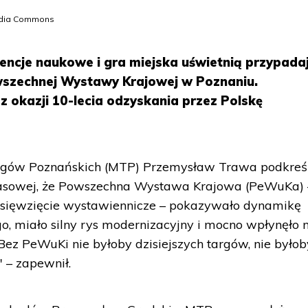
edia Commons
rencje naukowe i gra miejska uświetnią przypada
wszechnej Wystawy Krajowej w Poznaniu.
z okazji 10-lecia odzyskania przez Polskę
gów Poznańskich (MTP) Przemysław Trawa podkreśl
prasowej, że Powszechna Wystawa Krajowa (PeWuKa) 
dsięwzięcie wystawiennicze – pokazywało dynamikę
, miało silny rys modernizacyjny i mocno wpłynęło 
 "Bez PeWuKi nie byłoby dzisiejszych targów, nie byłob
 – zapewnił.