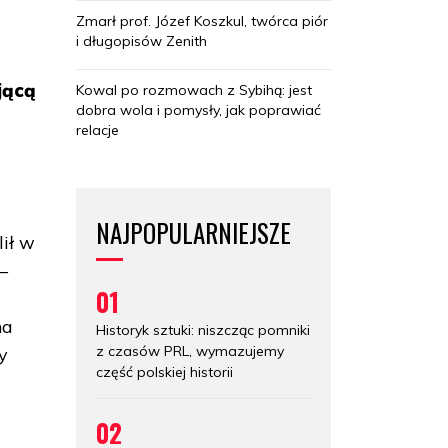
Zmarł prof. Józef Koszkul, twórca piór
i długopisów Zenith
jącą
Kowal po rozmowach z Sybihą: jest
dobra wola i pomysły, jak poprawiać
relacje
NAJPOPULARNIEJSZE
ił w
–
01
na
Historyk sztuki: niszcząc pomniki
z czasów PRL, wymazujemy
y
część polskiej historii
02