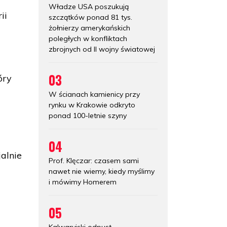
Władze USA poszukują
ii
szczątków ponad 81 tys.
żołnierzy amerykańskich
poległych w konfliktach
zbrojnych od II wojny światowej
03
óry
W ścianach kamienicy przy
rynku w Krakowie odkryto
ponad 100-letnie szyny
04
alnie
Prof. Klęczar: czasem sami
nawet nie wiemy, kiedy myślimy
i mówimy Homerem
05
Kalwaryjski odpust