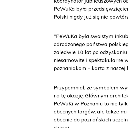
Koordynator jubileuszowych o
PeWuKa była przedsięwzięciem
Polski nigdy już się nie powtórz
"PeWuKa była swoistym inkuba
odrodzonego państwa polskiego
zaledwie 10 lat po odzyskaniu
niesamowite i spektakularne 
poznaniakom – karta z naszej h
Przypomniał, że symbolem wyst
na tę okazję. Głównym archit
PeWuKi w Poznaniu to nie tylk
obecnych targów, ale także m
obecnie do poznańskich uczelni
dzisiaj.