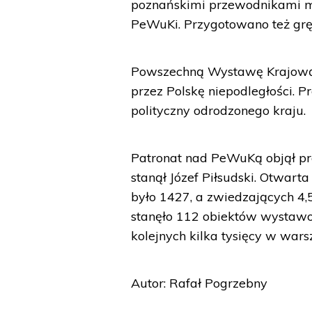
poznańskimi przewodnikami mi
PeWuKi. Przygotowano też gr
Powszechną Wystawę Krajową z
przez Polskę niepodległości. 
polityczny odrodzonego kraju.
Patronat nad PeWuKą objął pr
stanął Józef Piłsudski. Otwa
było 1427, a zwiedzających 4,
stanęło 112 obiektów wystawo
kolejnych kilka tysięcy w war
Autor: Rafał Pogrzebny