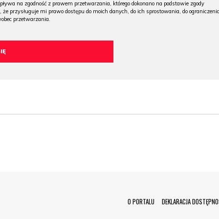
wpływa na zgodność z prawem przetwarzania, którego dokonano na podstawie zgody
, że przysługuje mi prawo dostępu do moich danych, do ich sprostowania, do ograniczeni
wobec przetwarzania.
Menu Footer
O PORTALU
DEKLARACJA DOSTĘPNO