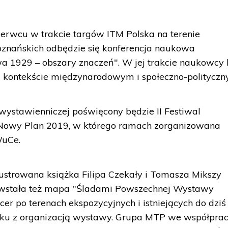
erwcu w trakcie targów ITM Polska na terenie
nańskich odbędzie się konferencja naukowa
 1929 – obszary znaczeń". W jej trakcie naukowcy
 kontekście międzynarodowym i społeczno-polityczn
wystawienniczej poświęcony będzie II Festiwal
 Nowy Plan 2019, w którego ramach zorganizowana
WuCe.
ustrowana książka Filipa Czekały i Tomasza Mikszy
wstała też mapa "Śladami Powszechnej Wystawy
er po terenach ekspozycyjnych i istniejących do dziś
zku z organizacją wystawy. Grupa MTP we współprac