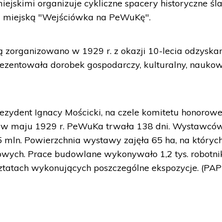
ejskimi organizuje cykliczne spacery historyczne ś
ę miejską "Wejściówka na PeWuKę".
organizowano w 1929 r. z okazji 10-lecia odzyska
Prezentowała dorobek gospodarczy, kulturalny, naukow
ezydent Ignacy Mościcki, na czele komitetu honorow
rta w maju 1929 r. PeWuKa trwała 138 dni. Wystawcó
5 mln. Powierzchnia wystawy zajęła 65 ha, na któryc
wych. Prace budowlane wykonywało 1,2 tys. robotni
sztatach wykonujących poszczególne ekspozycje. (PAP