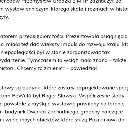
bchodów Przemysław Grodzki z MTP zaznaczył, że
 wystawienniczym, którego skala i rozmach w histor
yły.
torem przedsiębiorczości. Prezentowała osiągnięcia
, miała też dać większy impuls do rozwoju kraju, kt
 niepodległości był w stanie zorganizować tak
wydarzenie. Tymczasem to wciąż mało znana – także
istorii. Chcemy to zmienić" – powiedział.
awy są budynki, które zostały zaprojektowane specj
ektem PeWuKi był Roger Sławski. Współczesne ślady
o powstałe z myślą o wystawie pawilony na terenie
.in. budynek Dworca Zachodniego, gmachy należące
 i wiele innych obiektów, które służą Poznaniowi do