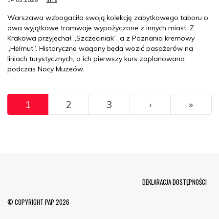
Warszawa wzbogaciła swoją kolekcję zabytkowego taboru o
dwa wyjątkowe tramwaje wypożyczone z innych miast. Z
Krakowa przyjechał „Szczeciniak”, a z Poznania kremowy
„Helmut”. Historyczne wagony będą wozić pasażerów na
liniach turystycznych, a ich pierwszy kurs zaplanowano
podczas Nocy Muzeów.
Pagination
››
Ostat
1
2
3
›
»
Menu Footer
DEKLARACJA DOSTĘPNOŚCI
© COPYRIGHT PAP 2026