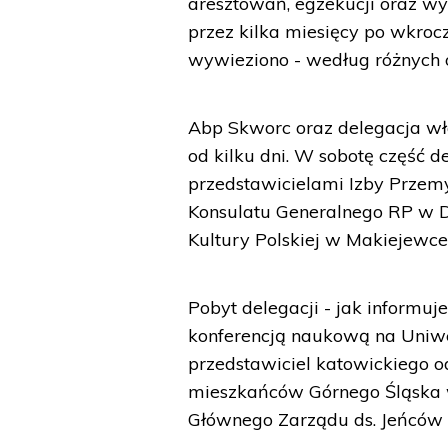
aresztowań, egzekucji oraz wy
przez kilka miesięcy po wkroc
wywieziono - według różnych o
Abp Skworc oraz delegacja wł
od kilku dni. W sobotę część de
przedstawicielami Izby Przem
Konsulatu Generalnego RP w D
Kultury Polskiej w Makiejewce
Pobyt delegacji - jak informuj
konferencją naukową na Uniw
przedstawiciel katowickiego o
mieszkańców Górnego Śląska 
Głównego Zarządu ds. Jeńcó