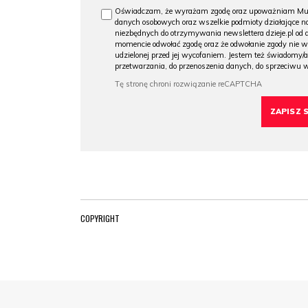
Oświadczam, że wyrażam zgodę oraz upoważniam Muzeu
danych osobowych oraz wszelkie podmioty działające na
niezbędnych do otrzymywania newslettera dzieje.pl od
momencie odwołać zgodę oraz że odwołanie zgody nie 
udzielonej przed jej wycofaniem. Jestem też świadomy/a
przetwarzania, do przenoszenia danych, do sprzeciwu 
COPYRIGHT