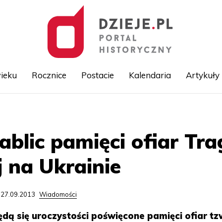
ieku
Rocznice
Postacie
Kalendaria
Artykuły
Przejdź
do
treści
ablic pamięci ofiar Tra
j na Ukrainie
 27.09.2013
Wiadomości
ędą się uroczystości poświęcone pamięci ofiar tz