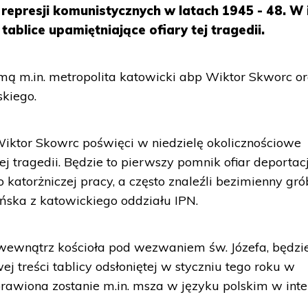
i represji komunistycznych w latach 1945 - 48. W 
ablice upamiętniające ofiary tej tragedii.
mą m.in. metropolita katowicki abp Wiktor Skworc o
kiego.
Wiktor Skowrc poświęci w niedzielę okolicznościowe
ej tragedii. Będzie to pierwszy pomnik ofiar deportac
 katorżniczej pracy, a często znaleźli bezimienny gró
ska z katowickiego oddziału IPN.
 wewnątrz kościoła pod wezwaniem św. Józefa, będzi
 treści tablicy odsłoniętej w styczniu tego roku w
rawiona zostanie m.in. msza w języku polskim w inte