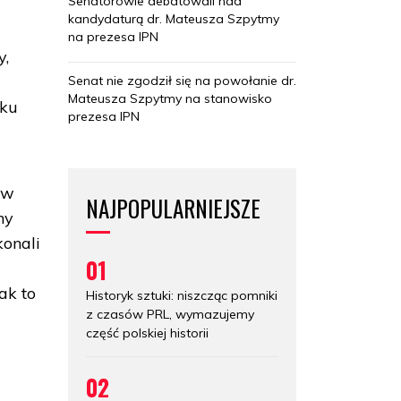
Senatorowie debatowali nad
kandydaturą dr. Mateusza Szpytmy
na prezesa IPN
y,
Senat nie zgodził się na powołanie dr.
Mateusza Szpytmy na stanowisko
cku
prezesa IPN
 w
NAJPOPULARNIEJSZE
ny
konali
01
ak to
Historyk sztuki: niszcząc pomniki
z czasów PRL, wymazujemy
część polskiej historii
02