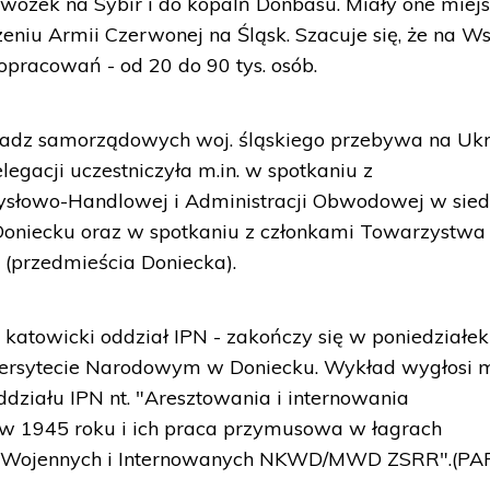
wózek na Sybir i do kopalń Donbasu. Miały one miej
zeniu Armii Czerwonej na Śląsk. Szacuje się, że na W
pracowań - od 20 do 90 tys. osób.
adz samorządowych woj. śląskiego przebywa na Ukr
legacji uczestniczyła m.in. w spotkaniu z
ysłowo-Handlowej i Administracji Obwodowej w sied
oniecku oraz w spotkaniu z członkami Towarzystwa
 (przedmieścia Doniecka).
e katowicki oddział IPN - zakończy się w poniedziałek
ersytecie Narodowym w Doniecku. Wykład wygłosi m.
ddziału IPN nt. "Aresztowania i internowania
w 1945 roku i ich praca przymusowa w łagrach
w Wojennych i Internowanych NKWD/MWD ZSRR".(PA