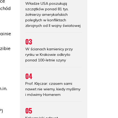
sce
Władze USA poszukują
schód
szczątków ponad 81 tys.
żołnierzy amerykańskich
poległych w konfliktach
zbrojnych od II wojny światowej
ainie
03
zibie
W ścianach kamienicy przy
rynku w Krakowie odkryto
ponad 100-letnie szyny
04
Prof. Klęczar: czasem sami
in.
nawet nie wiemy, kiedy myślimy
i mówimy Homerem
05
P)
Kalwaryjski odpust