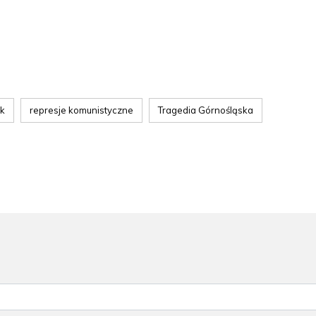
sk
represje komunistyczne
Tragedia Górnośląska