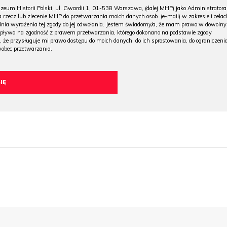
m Historii Polski, ul. Gwardii 1, 01-538 Warszawa, (dalej MHP) jako Administratora
 rzecz lub zlecenie MHP do przetwarzania moich danych osob. (e-mail) w zakresie i celac
 dnia wyrażenia tej zgody do jej odwołania. Jestem świadomy/a, że mam prawo w dowoln
wpływa na zgodność z prawem przetwarzania, którego dokonano na podstawie zgody
, że przysługuje mi prawo dostępu do moich danych, do ich sprostowania, do ograniczeni
wobec przetwarzania.