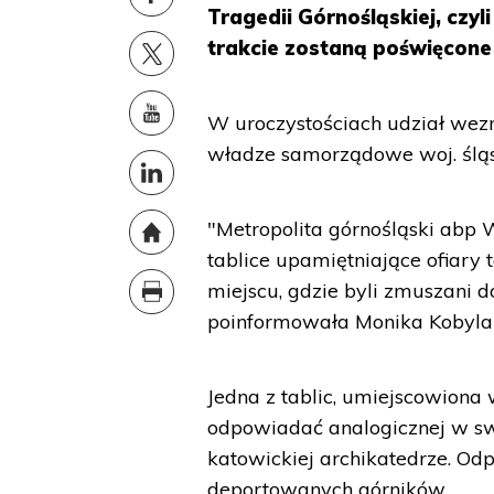
Tragedii Górnośląskiej, czyl
trakcie zostaną poświęcone t
W uroczystościach udział wez
władze samorządowe woj. śląs
"Metropolita górnośląski abp 
tablice upamiętniające ofiary t
miejscu, gdzie byli zmuszani do
poinformowała Monika Kobylań
Jedna z tablic, umiejscowiona
odpowiadać analogicznej w swej
katowickiej archikatedrze. Odp
deportowanych górników.