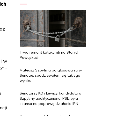
ich
raz
Trwa remont katakumb na Starych
Powązkach
ji w
b" -
Mateusz Szpytma po głosowaniu w
Senacie: spodziewałem się takiego
wyniku
e
Senatorzy KO i Lewicy: kandydatura
Szpytmy upolityczniona. PSL: była
szansa na poprawę działania IPN
ncji