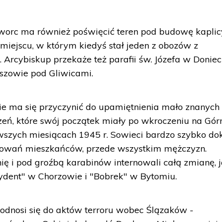
kworc ma również poświęcić teren pod budowę kaplic
miejscu, w którym kiedyś stał jeden z obozów z
Arcybiskup przekaże też parafii św. Józefa w Donie
szowie pod Gliwicami.
ie ma się przyczynić do upamiętnienia mało znanych
zeń, które swój początek miały po wkroczeniu na Gór
wszych miesiącach 1945 r. Sowieci bardzo szybko do
towań mieszkańców, przede wszystkim mężczyzn.
lnię i pod groźbą karabinów internowali całą zmianę, j
ydent" w Chorzowie i "Bobrek" w Bytomiu.
j odnosi się do aktów terroru wobec Ślązaków -