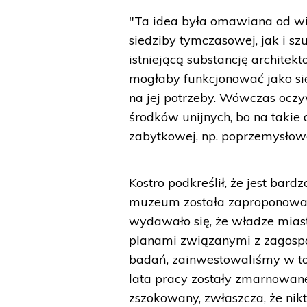
"Ta idea była omawiana od wi
siedziby tymczasowej, jak i s
istniejącą substancję architek
mogłaby funkcjonować jako sie
na jej potrzeby. Wówczas ocz
środków unijnych, bo na takie 
zabytkowej, np. poprzemysłowe
Kostro podkreślił, że jest bard
muzeum została zaproponowana
wydawało się, że władze miast
planami związanymi z zagosp
badań, zainwestowaliśmy w to sp
lata pracy zostały zmarnowane
zszokowany, zwłaszcza, że nik