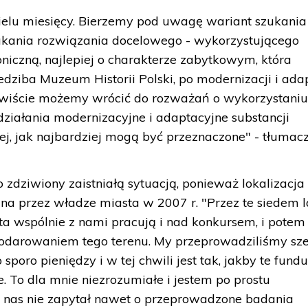
elu miesięcy. Bierzemy pod uwagę wariant szukania
zukania rozwiązania docelowego - wykorzystującego
toniczną, najlepiej o charakterze zabytkowym, która
dziba Muzeum Historii Polski, po modernizacji i adap
ywiście możemy wrócić do rozważań o wykorzystani
działania modernizacyjne i adaptacyjne substancji
j, jak najbardziej mogą być przeznaczone" - tłumacz
zo zdziwiony zaistniałą sytuacją, ponieważ lokalizacja
 przez władze miasta w 2007 r. "Przez te siedem l
a wspólnie z nami pracują i nad konkursem, i potem
odarowaniem tego terenu. My przeprowadziliśmy sz
oro pieniędzy i w tej chwili jest tak, jakby te fundu
. To dla mnie niezrozumiałe i jestem po prostu
t nas nie zapytał nawet o przeprowadzone badania