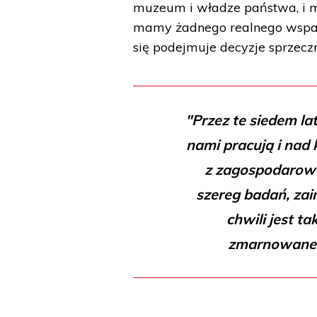
muzeum i władze państwa, i mia
mamy żadnego realnego wsparci
się podejmuje decyzje sprzeczn
"Przez te siedem la
nami pracują i nad
z zagospodarowa
szereg badań, zai
chwili jest ta
zmarnowane"