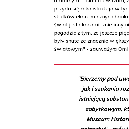
ambitnym". "Nadal uważam, że
przyda się rekonstrukcja w tym
skutków ekonomicznych bankru
świat jest ekonomicznie inny 
pogodzić z tym, że jeszcze pię
były snute ze znacznie większ
światowym" - zauważyła Omi
"Bierzemy pod uwa
jak i szukania r
istniejącą substan
zabytkowym, kt
Muzeum Historii 
potrzeby" - mówi 