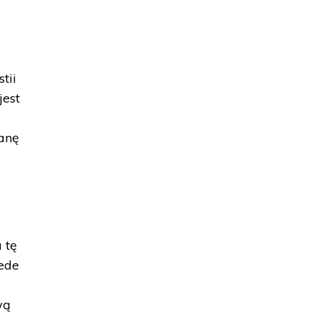
tii
jest
ianę
 tę
zede
wą