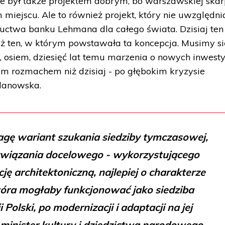
 był także projektem dobrym, bo warszawskiej skar
 miejscu. Ale to również projekt, który nie uwzględni
ctwa banku Lehmana dla całego świata. Dzisiaj ten
niż ten, w którym powstawała ta koncepcja. Musimy si
ć, osiem, dziesięć lat temu marzenia o nowych inwest
ym rozmachem niż dzisiaj - po głębokim kryzysie
lanowska.
gę wariant szukania siedziby tymczasowej,
ozwiązania docelowego - wykorzystującego
cję architektoniczną, najlepiej o charakterze
óra mogłaby funkcjonować jako siedziba
Polski, po modernizacji i adaptacji na jej
minister kultury i dziedzictwa narodowego