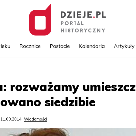
ieku
Rocznice
Postacie
Kalendaria
Artykuły
Przejdź
do
treści
: rozważamy umieszc
nowano siedzibie
 11.09.2014
Wiadomości