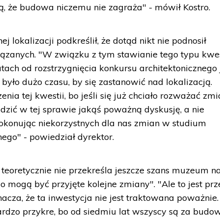
ją, że budowa niczemu nie zagraża" - mówił Kostro.
j lokalizacji podkreślił, że dotąd nikt nie podnosił
ązanych. "W związku z tym stawianie tego typu kwes
atach od rozstrzygnięcia konkursu architektonicznego 
yło dużo czasu, by się zastanowić nad lokalizacją.
nia tej kwestii, bo jeśli się już chciało rozważać zm
adzić w tej sprawie jakąś poważną dyskusję, a nie
okonując niekorzystnych dla nas zmian w studium
go" - powiedział dyrektor.
 teoretycznie nie przekreśla jeszcze szans muzeum na
o mogą być przyjęte kolejne zmiany". "Ale to jest pr
nacza, że ta inwestycja nie jest traktowana poważnie.
bardzo przykre, bo od siedmiu lat wszyscy są za budo