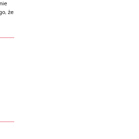
nie
go, że