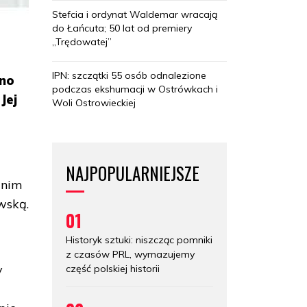
Stefcia i ordynat Waldemar wracają
do Łańcuta; 50 lat od premiery
„Trędowatej”
IPN: szczątki 55 osób odnalezione
ano
podczas ekshumacji w Ostrówkach i
Jej
Woli Ostrowieckiej
NAJPOPULARNIEJSZE
 nim
wską.
01
Historyk sztuki: niszcząc pomniki
z czasów PRL, wymazujemy
y
część polskiej historii