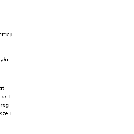
tacji
u
yła.
at
 nad
ereg
sze i