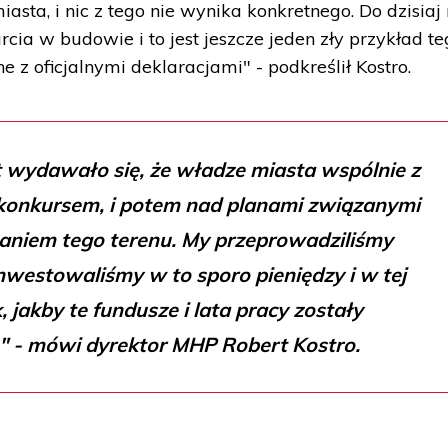
sta, i nic z tego nie wynika konkretnego. Do dzisiaj 
a w budowie i to jest jeszcze jeden zły przykład te
e z oficjalnymi deklaracjami" - podkreślił Kostro.
t wydawało się, że władze miasta wspólnie z
 konkursem, i potem nad planami związanymi
niem tego terenu. My przeprowadziliśmy
nwestowaliśmy w to sporo pieniędzy i w tej
k, jakby te fundusze i lata pracy zostały
 - mówi dyrektor MHP Robert Kostro.