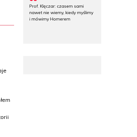
Prof. Klęczar: czasem sami
nawet nie wiemy, kiedy myślimy
i mówimy Homerem
o
aje
słem
orii