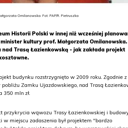
Małgorzata Omilanowska. Fot. PAP/R. Pietruszka
um Historii Polski w innej niż wcześniej planow
 minister kultury prof. Małgorzata Omilanowska. 
nad Trasą Łazienkowską - jak zakłada projekt
 kosztowne.
rojekt budynku rozstrzygnięto w 2009 roku. Zgodnie z
pobliżu Zamku Ujazdowskiego, nad Trasą Łazienko
a 350 mln zł.
t przykrycia wąwozu Trasy Łazienkowskiej i budow
i w miejscu zadaszenia był projektem "bardzo