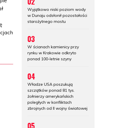
02
pie
ał
Wyjątkowo niski poziom wody
w Dunaju odsłonił pozostałości
starożytnego mostu
ę
ycjach
03
W ścianach kamienicy przy
rynku w Krakowie odkryto
ponad 100-letnie szyny
04
Władze USA poszukują
szczątków ponad 81 tys.
żołnierzy amerykańskich
poległych w konfliktach
zbrojnych od II wojny światowej
05