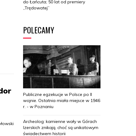
do Łańcuta; 50 lat od premiery
„Trędowatej”
POLECAMY
j
dor
Publiczne egzekucje w Polsce po II
wojnie. Ostatnia miała miejsce w 1946
r. - w Poznaniu
Archeolog: kamienne wały w Górach
ołowski
Izerskich znikają, choć są unikatowym
świadectwem historii