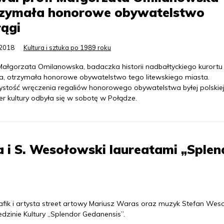
rzymała honorowe obywatelstwo
ągi
.2018
Kultura i sztuka po 1989 roku
 Małgorzata Omilanowska, badaczka historii nadbałtyckiego kurortu
a, otrzymała honorowe obywatelstwo tego litewskiego miasta.
ystość wręczenia regaliów honorowego obywatelstwa byłej polskie
er kultury odbyła się w sobotę w Połądze.
 i S. Wesołowski laureatami „Splen
rafik i artysta street artowy Mariusz Waras oraz muzyk Stefan Wes
dzinie Kultury „Splendor Gedanensis”.