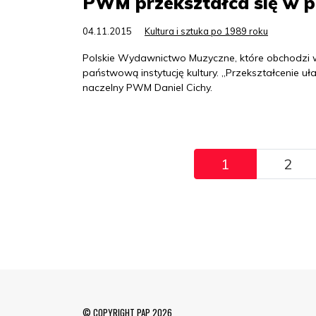
PWM przekształca się w p
04.11.2015
Kultura i sztuka po 1989 roku
Polskie Wydawnictwo Muzyczne, które obchodzi w 
państwową instytucję kultury. „Przekształcenie u
naczelny PWM Daniel Cichy.
Pagination
1
2
© COPYRIGHT PAP 2026