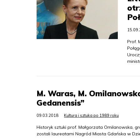
ot
Poł
15.09
Prof.
Połąg
Urocz
minist
M. Waras, M. Omilanowska
Gedanensis”
09.03.2018
Kultura i sztuka po 1989 roku
Historyk sztuki prof. Małgorzata Omilanowska, g
zostali laureatami Nagród Miasta Gdańska w Dzie