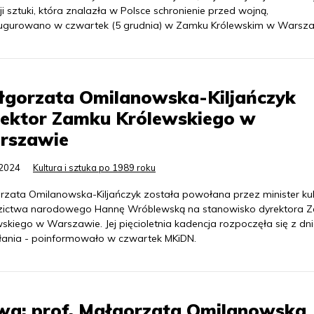
ji sztuki, która znalazła w Polsce schronienie przed wojną,
ugurowano w czwartek (5 grudnia) w Zamku Królewskim w Warsza
łgorzata Omilanowska-Kiljańczyk
rektor Zamku Królewskiego w
rszawie
.2024
Kultura i sztuka po 1989 roku
rzata Omilanowska-Kiljańczyk została powołana przez minister kult
zictwa narodowego Hannę Wróblewską na stanowisko dyrektora 
wskiego w Warszawie. Jej pięcioletnia kadencja rozpoczęła się z dn
ania - poinformowało w czwartek MKiDN.
wa: prof. Małgorzata Omilanowska