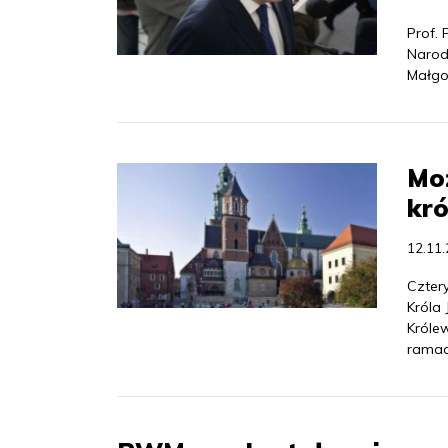
Prof. 
Narod
Małgo
Moż
kr
12.11
Czter
Króla
Króle
ramac