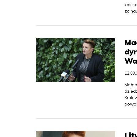
kolekc
zaina
Ma
dy
Wa
12.09
Małgo
dzied
Króle
powoł
Lit