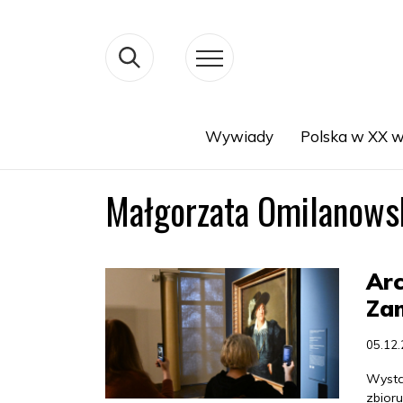
Wywiady
Polska w XX w
Search
Małgorzata Omilanows
Arc
Za
05.12
Wysta
zbior