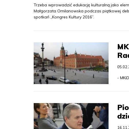
Trzeba wprowadzić edukację kulturalną jako elemen
Małgorzata Omilanowska podczas piątkowej debaty
spotkań „Kongres Kultury 2016”.
MKi
Ra
05.02
- MKiD
Pio
dz
16.11