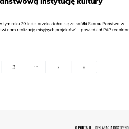
aństwową instytucję kultury
tym roku 70-lecie, przekształca się ze spółki Skarbu Państwa w
łatwi nam realizację misyjnych projektów” – powiedział PAP redaktor
…
››
Ostatni
3
›
»
O PORTALU
DEKLARACJA DOSTĘPNO