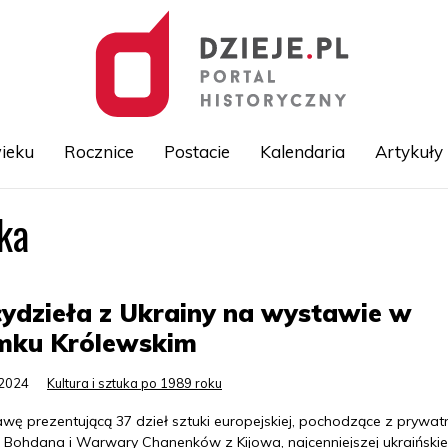
ieku
Rocznice
Postacie
Kalendaria
Artykuły
ka
Przejdź
do
treści
ydzieła z Ukrainy na wystawie w
mku Królewskim
.2024
Kultura i sztuka po 1989 roku
wę prezentującą 37 dzieł sztuki europejskiej, pochodzące z prywa
u Bohdana i Warwary Chanenków z Kijowa, najcenniejszej ukraińskie