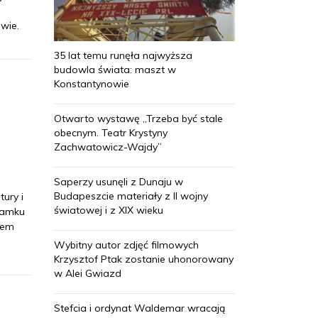
wie.
35 lat temu runęła najwyższa
budowla świata: maszt w
Konstantynowie
Otwarto wystawę „Trzeba być stale
obecnym. Teatr Krystyny
Zachwatowicz-Wajdy”
Saperzy usunęli z Dunaju w
Budapeszcie materiały z II wojny
ury i
światowej i z XIX wieku
Zamku
iem
Wybitny autor zdjęć filmowych
Krzysztof Ptak zostanie uhonorowany
w Alei Gwiazd
Stefcia i ordynat Waldemar wracają