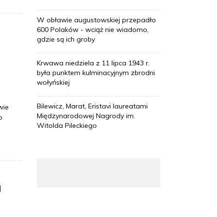
W obławie augustowskiej przepadło
600 Polaków - wciąż nie wiadomo,
gdzie są ich groby
Krwawa niedziela z 11 lipca 1943 r.
była punktem kulminacyjnym zbrodni
wołyńskiej
Bilewicz, Marat, Eristavi laureatami
wie
Międzynarodowej Nagrody im.
o
Witolda Pileckiego
a