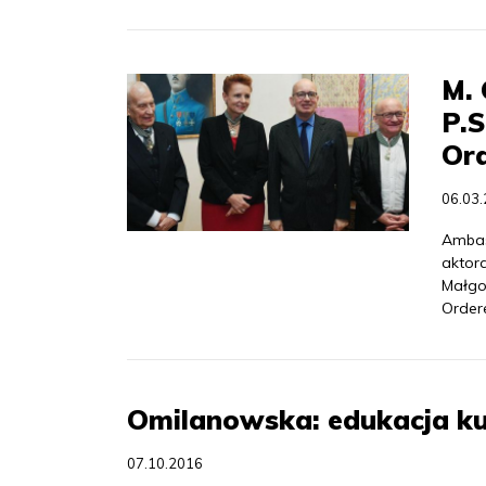
M. 
P.S
Ord
06.03
Ambas
aktor
Małgo
Ordere
Omilanowska: edukacja k
07.10.2016