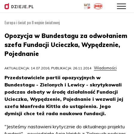
Europa i świat po II wojnie światowej
Przejdź
do
Opozycja w Bundestagu za odwołaniem
treści
szefa Fundacji Ucieczka, Wypędzenie,
Pojednanie
Wiadomości
AKTUALIZACJA: 14.07.2016, PUBLIKACJA: 26.11.2014
Przedstawiciele partii opozycyjnych w
Bundestagu - Zielonych i Lewicy - skrytykowali
podczas debaty w środę działalność Fundacji
Ucieczka, Wypędzenie, Pojednanie i wezwali jej
szefa Manfreda Kittla do ustąpienia. Jego
dymisji chce też rada naukowa fundacji.
"Jesteśmy nastawieni krytycznie do aktualnego projektu
fundacji" - powiedziała Anja Hajduk z Zielonych podczas