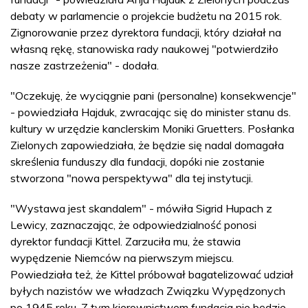
debaty w parlamencie o projekcie budżetu na 2015 rok.
Zignorowanie przez dyrektora fundacji, który działał na
własną rękę, stanowiska rady naukowej "potwierdziło
nasze zastrzeżenia" - dodała.
"Oczekuję, że wyciągnie pani (personalne) konsekwencje"
- powiedziała Hajduk, zwracając się do minister stanu ds.
kultury w urzędzie kanclerskim Moniki Gruetters. Posłanka
Zielonych zapowiedziała, że będzie się nadal domagała
skreślenia funduszy dla fundacji, dopóki nie zostanie
stworzona "nowa perspektywa" dla tej instytucji.
"Wystawa jest skandalem" - mówiła Sigrid Hupach z
Lewicy, zaznaczając, że odpowiedzialność ponosi
dyrektor fundacji Kittel. Zarzuciła mu, że stawia
wypędzenie Niemców na pierwszym miejscu.
Powiedziała też, że Kittel próbował bagatelizować udział
byłych nazistów we władzach Związku Wypędzonych
po 1945 roku. Z tym kierownictwem fundacja nie będzie