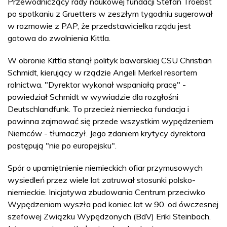
Przewodniczący rady naukowej fundacji Stefan Troebst
po spotkaniu z Gruetters w zeszłym tygodniu sugerował
w rozmowie z PAP, że przedstawicielka rządu jest
gotowa do zwolnienia Kittla.
W obronie Kittla stanął polityk bawarskiej CSU Christian
Schmidt, kierujący w rządzie Angeli Merkel resortem
rolnictwa. "Dyrektor wykonał wspaniałą pracę" -
powiedział Schmidt w wywiadzie dla rozgłośni
Deutschlandfunk. To przecież niemiecka fundacja i
powinna zajmować się przede wszystkim wypędzeniem
Niemców - tłumaczył. Jego zdaniem krytycy dyrektora
postępują "nie po europejsku".
Spór o upamiętnienie niemieckich ofiar przymusowych
wysiedleń przez wiele lat zatruwał stosunki polsko-
niemieckie. Inicjatywa zbudowania Centrum przeciwko
Wypędzeniom wyszła pod koniec lat w 90. od ówczesnej
szefowej Związku Wypędzonych (BdV) Eriki Steinbach.