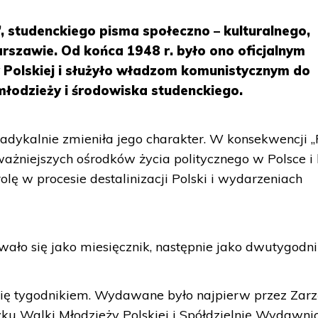
, studenckiego pisma społeczno – kulturalnego,
rszawie. Od końca 1948 r. było ono oficjalnym
Polskiej i służyło władzom komunistycznym do
 młodzieży i środowiska studenckiego.
adykalnie zmieniła jego charakter. W konsekwencji 
ważniejszych ośrodków życia politycznego w Polsce i
lę w procesie destalinizacji Polski i wydarzeniach
ało się jako miesięcznik, następnie jako dwutygodni
 się tygodnikiem. Wydawane było najpierw przez Zar
 Walki Młodzieży Polskiej i Spółdzielnię Wydawni