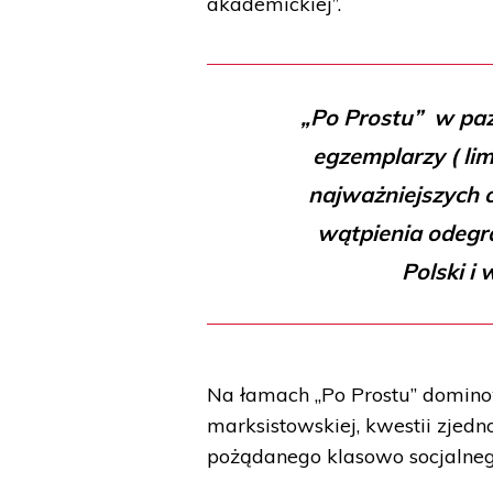
akademickiej”.
„Po Prostu” w paź
egzemplarzy ( li
najważniejszych o
wątpienia odegra
Polski i
Na łamach „Po Prostu” domino
marksistowskiej, kwestii zjedn
pożądanego klasowo socjalneg