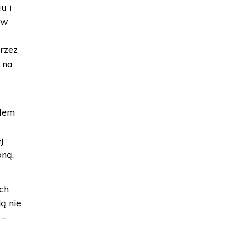
u i
 w
przez
 na
olem
j
oną.
ch
ą nie
 –