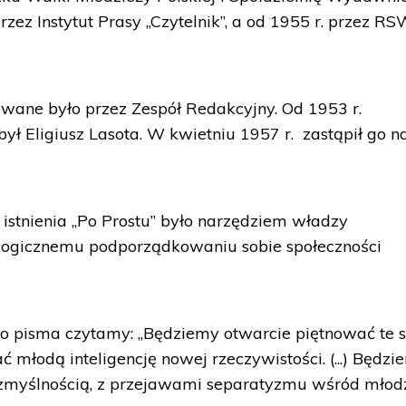
 przez Instytut Prasy „Czytelnik”, a od 1955 r. przez R
ywane było przez Zespół Redakcyjny. Od 1953 r.
ł Eligiusz Lasota. W kwietniu 1957 r. zastąpił go n
stnienia „Po Prostu” było narzędziem władzy
logicznemu podporządkowaniu sobie społeczności
pisma czytamy: „Będziemy otwarcie piętnować te si
ć młodą inteligencję nowej rzeczywistości. (...) Będz
zmyślnością, z przejawami separatyzmu wśród młod