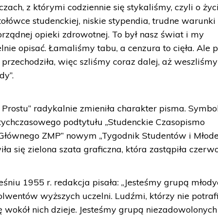
ach, z którymi codziennie się stykaliśmy, czyli o życi
ołówce studenckiej, niskie stypendia, trudne warunki
ządnej opieki zdrowotnej. To był nasz świat i my
lnie opisać. Łamaliśmy tabu, a cenzura to cięła. Ale 
 przechodziła, więc szliśmy coraz dalej, aż weszliśmy
dy”.
Po Prostu” radykalnie zmieniła charakter pisma. Symb
dotychczasowego podtytułu „Studenckie Czasopismo
u Głównego ZMP” nowym „Tygodnik Studentów i Młode
wiła się zielona szata graficzna, która zastąpiła czerw
niu 1955 r. redakcja pisała: „Jesteśmy grupą młody
lwentów wyższych uczelni. Ludźmi, którzy nie potrafi
ię wokół nich dzieje. Jesteśmy grupą niezadowolonych