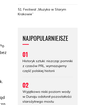
51. Festiwal „Muzyka w Starym
Krakowie”
NAJPOPULARNIEJSZE
„Po
 bez
01
Historyk sztuki: niszcząc pomniki
z czasów PRL, wymazujemy
część polskiej historii
k.
02
Wyjątkowo niski poziom wody
w Dunaju odsłonił pozostałości
ząd
starożytnego mostu
czą