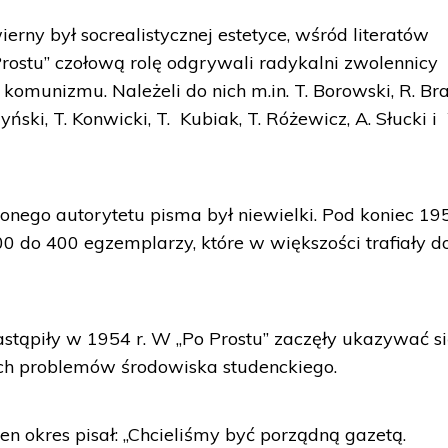
ierny był socrealistycznej estetyce, wśród literatów
rostu” czołową rolę odgrywali radykalni zwolennicy
omunizmu. Należeli do nich m.in. T. Borowski, R. Bra
yński, T. Konwicki, T. Kubiak, T. Różewicz, A. Słucki i
onego autorytetu pisma był niewielki. Pod koniec 19
00 do 400 egzemplarzy, które w większości trafiały d
stąpiły w 1954 r. W „Po Prostu” zaczęły ukazywać s
ch problemów środowiska studenckiego.
n okres pisał: „Chcieliśmy być porządną gazetą.