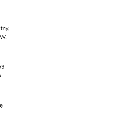
tny,
 W.
53
o
ię