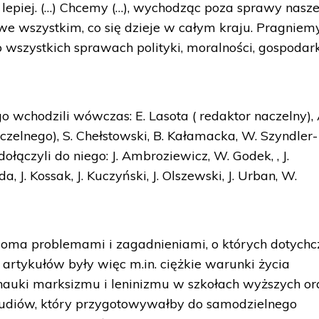
i lepiej. (…) Chcemy (…), wychodząc poza sprawy nasz
we wszystkim, co się dzieje w całym kraju. Pragniem
 wszystkich sprawach polityki, moralności, gospodark
 wchodzili wówczas: E. Lasota ( redaktor naczelny), 
zelnego), S. Chełstowski, B. Kałamacka, W. Szyndler-
dołączyli do niego: J. Ambroziewicz, W. Godek, , J.
a, J. Kossak, J. Kuczyński, J. Olszewski, J. Urban, W.
loma problemami i zagadnieniami, o których dotychc
artykułów były więc m.in. ciężkie warunki życia
nauki marksizmu i leninizmu w szkołach wyższych or
tudiów, który przygotowywałby do samodzielnego