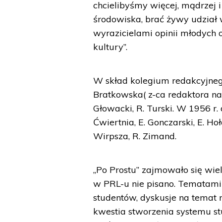
chcielibyśmy więcej, mądrzej 
środowiska, brać żywy udział 
wyrazicielami opinii młodych o
kultury”.
W skład kolegium redakcyjnego
Bratkowska( z-ca redaktora nac
Głowacki, R. Turski. W 1956 r. 
Ćwiertnia, E. Gonczarski, E. Hołd
Wirpsza, R. Zimand.
„Po Prostu” zajmowało się wie
w PRL-u nie pisano. Tematami 
studentów, dyskusje na temat 
kwestia stworzenia systemu s