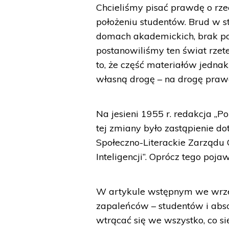
Chcieliśmy pisać prawdę o rzecz
położeniu studentów. Brud w st
domach akademickich, brak por
postanowiliśmy ten świat rzete
to, że część materiałów jednak
własną drogę – na drogę praw
Na jesieni 1955 r. redakcja „
tej zmiany było zastąpienie 
Społeczno-Literackie Zarząd
Inteligencji”. Oprócz tego poja
W artykule wstępnym we wrześ
zapaleńców – studentów i abso
wtrącać się we wszystko, co s