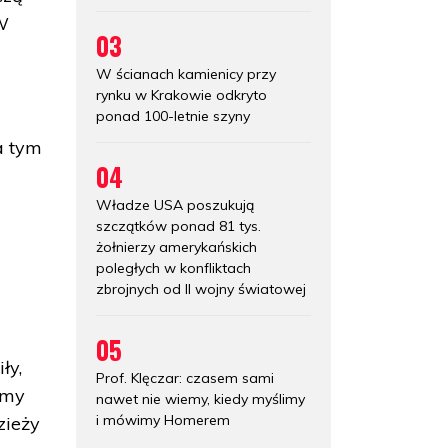
SW
03
W ścianach kamienicy przy
rynku w Krakowie odkryto
ponad 100-letnie szyny
a tym
04
Władze USA poszukują
szczątków ponad 81 tys.
żołnierzy amerykańskich
poległych w konfliktach
zbrojnych od II wojny światowej
05
ły,
Prof. Klęczar: czasem sami
iemy
nawet nie wiemy, kiedy myślimy
i mówimy Homerem
zieży