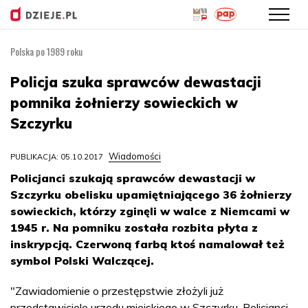
Polska po 1989 roku
Przejdź
do
Policja szuka sprawców dewastacji
treści
pomnika żołnierzy sowieckich w
Szczyrku
Wiadomości
PUBLIKACJA: 05.10.2017
Policjanci szukają sprawców dewastacji w
Szczyrku obelisku upamiętniającego 36 żołnierzy
sowieckich, którzy zginęli w walce z Niemcami w
1945 r. Na pomniku została rozbita płyta z
inskrypcją. Czerwoną farbą ktoś namalował też
symbol Polski Walczącej.
"Zawiadomienie o przestępstwie złożyli już
przedstawiciele urzędu miejskiego w Szczyrku. Policjanci