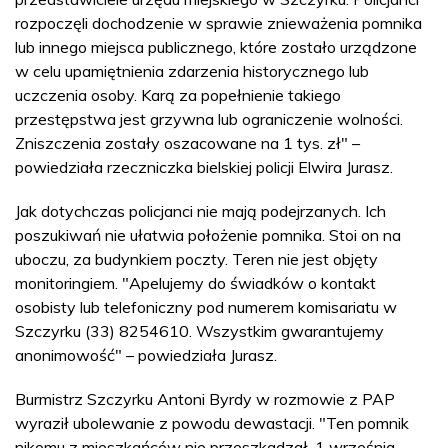
rozpoczęli dochodzenie w sprawie znieważenia pomnika
lub innego miejsca publicznego, które zostało urządzone
w celu upamiętnienia zdarzenia historycznego lub
uczczenia osoby. Karą za popełnienie takiego
przestępstwa jest grzywna lub ograniczenie wolności.
Zniszczenia zostały oszacowane na 1 tys. zł" –
powiedziała rzeczniczka bielskiej policji Elwira Jurasz.
Jak dotychczas policjanci nie mają podejrzanych. Ich
poszukiwań nie ułatwia położenie pomnika. Stoi on na
uboczu, za budynkiem poczty. Teren nie jest objęty
monitoringiem. "Apelujemy do świadków o kontakt
osobisty lub telefoniczny pod numerem komisariatu w
Szczyrku (33) 8254610. Wszystkim gwarantujemy
anonimowość" – powiedziała Jurasz.
Burmistrz Szczyrku Antoni Byrdy w rozmowie z PAP
wyraził ubolewanie z powodu dewastacji. "Ten pomnik
nikomu z mieszkańców nie przeszkadzał. 1 września