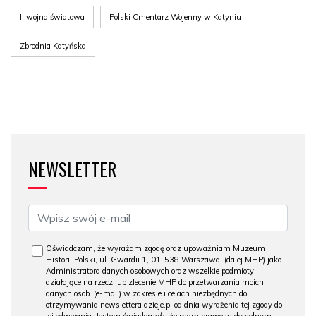
II wojna światowa
Polski Cmentarz Wojenny w Katyniu
Zbrodnia Katyńska
NEWSLETTER
Oświadczam, że wyrażam zgodę oraz upoważniam Muzeum
Historii Polski, ul. Gwardii 1, 01-538 Warszawa, (dalej MHP) jako
Administratora danych osobowych oraz wszelkie podmioty
działające na rzecz lub zlecenie MHP do przetwarzania moich
danych osob. (e-mail) w zakresie i celach niezbędnych do
otrzymywania newslettera dzieje.pl od dnia wyrażenia tej zgody do
jej odwołania. Jestem świadomy/a, że mam prawo w dowolnym