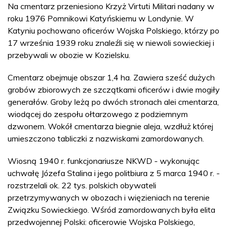
Na cmentarz przeniesiono Krzyż Virtuti Militari nadany w
roku 1976 Pomnikowi Katyńskiemu w Londynie. W
Katyniu pochowano oficerów Wojska Polskiego, którzy po
17 września 1939 roku znaleźli się w niewoli sowieckiej i
przebywali w obozie w Kozielsku.
Cmentarz obejmuje obszar 1,4 ha. Zawiera sześć dużych
grobów zbiorowych ze szczątkami oficerów i dwie mogiły
generałów. Groby leżą po dwóch stronach alei cmentarza,
wiodącej do zespołu ołtarzowego z podziemnym
dzwonem. Wokół cmentarza biegnie aleja, wzdłuż której
umieszczono tabliczki z nazwiskami zamordowanych.
Wiosną 1940 r. funkcjonariusze NKWD - wykonując
uchwałę Józefa Stalina i jego politbiura z 5 marca 1940 r. -
rozstrzelali ok. 22 tys. polskich obywateli
przetrzymywanych w obozach i więzieniach na terenie
Związku Sowieckiego. Wśród zamordowanych była elita
przedwojennej Polski: oficerowie Wojska Polskiego,