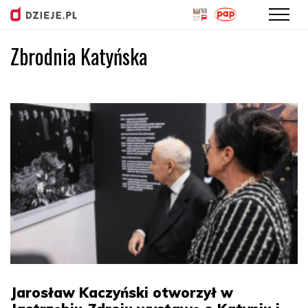
Zbrodnia Katyńska
Przejdź
do
treści
Jarosław Kaczyński otworzył w