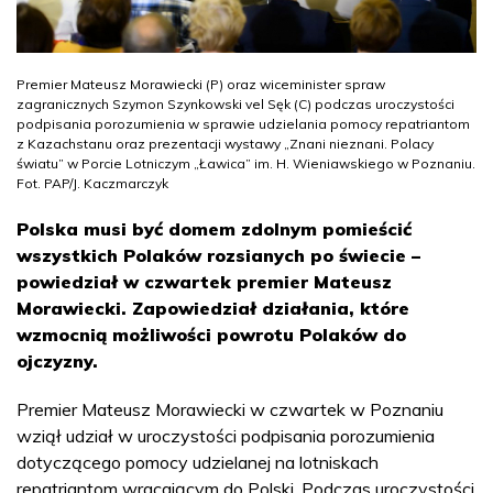
Premier Mateusz Morawiecki (P) oraz wiceminister spraw
zagranicznych Szymon Szynkowski vel Sęk (C) podczas uroczystości
podpisania porozumienia w sprawie udzielania pomocy repatriantom
z Kazachstanu oraz prezentacji wystawy „Znani nieznani. Polacy
światu” w Porcie Lotniczym „Ławica” im. H. Wieniawskiego w Poznaniu.
Fot. PAP/J. Kaczmarczyk
Polska musi być domem zdolnym pomieścić
wszystkich Polaków rozsianych po świecie –
powiedział w czwartek premier Mateusz
Morawiecki. Zapowiedział działania, które
wzmocnią możliwości powrotu Polaków do
ojczyzny.
Premier Mateusz Morawiecki w czwartek w Poznaniu
wziął udział w uroczystości podpisania porozumienia
dotyczącego pomocy udzielanej na lotniskach
repatriantom wracającym do Polski. Podczas uroczystości