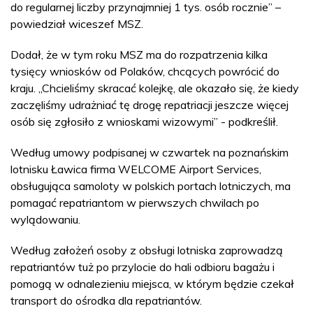
do regularnej liczby przynajmniej 1 tys. osób rocznie” –
powiedział wiceszef MSZ.
Dodał, że w tym roku MSZ ma do rozpatrzenia kilka
tysięcy wniosków od Polaków, chcących powrócić do
kraju. „Chcieliśmy skracać kolejkę, ale okazało się, że kiedy
zaczęliśmy udrażniać tę drogę repatriacji jeszcze więcej
osób się zgłosiło z wnioskami wizowymi” - podkreślił.
Według umowy podpisanej w czwartek na poznańskim
lotnisku Ławica firma WELCOME Airport Services,
obsługująca samoloty w polskich portach lotniczych, ma
pomagać repatriantom w pierwszych chwilach po
wylądowaniu.
Według założeń osoby z obsługi lotniska zaprowadzą
repatriantów tuż po przylocie do hali odbioru bagażu i
pomogą w odnalezieniu miejsca, w którym będzie czekał
transport do ośrodka dla repatriantów.