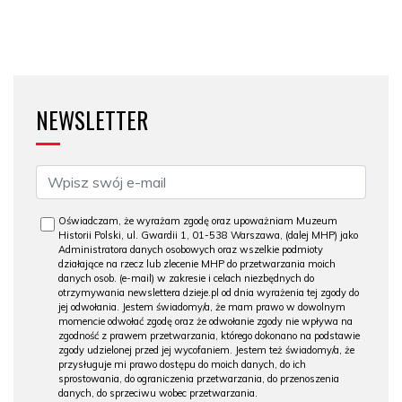
NEWSLETTER
Oświadczam, że wyrażam zgodę oraz upoważniam Muzeum
Historii Polski, ul. Gwardii 1, 01-538 Warszawa, (dalej MHP) jako
Administratora danych osobowych oraz wszelkie podmioty
działające na rzecz lub zlecenie MHP do przetwarzania moich
danych osob. (e-mail) w zakresie i celach niezbędnych do
otrzymywania newslettera dzieje.pl od dnia wyrażenia tej zgody do
jej odwołania. Jestem świadomy/a, że mam prawo w dowolnym
momencie odwołać zgodę oraz że odwołanie zgody nie wpływa na
zgodność z prawem przetwarzania, którego dokonano na podstawie
zgody udzielonej przed jej wycofaniem. Jestem też świadomy/a, że
przysługuje mi prawo dostępu do moich danych, do ich
sprostowania, do ograniczenia przetwarzania, do przenoszenia
danych, do sprzeciwu wobec przetwarzania.