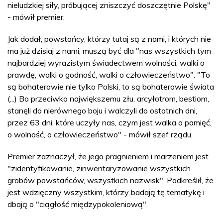
nieludzkiej siły, próbującej zniszczyć doszczętnie Polskę"
- mówił premier.
Jak dodał, powstańcy, którzy tutaj są z nami, i których nie
ma już dzisiaj z nami, muszą być dla "nas wszystkich tym
najbardziej wyrazistym świadectwem wolności, walki o
prawdę, walki o godność, walki o człowieczeństwo". "To
są bohaterowie nie tylko Polski, to są bohaterowie świata
(...) Bo przeciwko największemu złu, arcyłotrom, bestiom,
stanęli do nierównego boju i walczyli do ostatnich dni,
przez 63 dni, które uczyły nas, czym jest walka o pamięć,
o wolność, o człowieczeństwo" - mówił szef rządu.
Premier zaznaczył, że jego pragnieniem i marzeniem jest
"zidentyfikowanie, zinwentaryzowanie wszystkich
grobów powstańców, wszystkich nazwisk". Podkreślił, że
jest wdzięczny wszystkim, którzy badają tę tematykę i
dbają o "ciągłość międzypokoleniową".