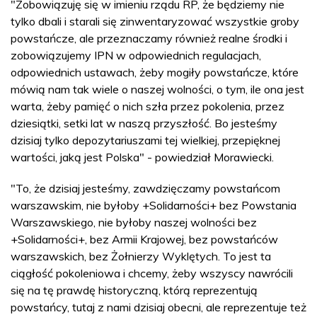
"Zobowiązuję się w imieniu rządu RP, że będziemy nie
tylko dbali i starali się zinwentaryzować wszystkie groby
powstańcze, ale przeznaczamy również realne środki i
zobowiązujemy IPN w odpowiednich regulacjach,
odpowiednich ustawach, żeby mogiły powstańcze, które
mówią nam tak wiele o naszej wolności, o tym, ile ona jest
warta, żeby pamięć o nich szła przez pokolenia, przez
dziesiątki, setki lat w naszą przyszłość. Bo jesteśmy
dzisiaj tylko depozytariuszami tej wielkiej, przepięknej
wartości, jaką jest Polska" - powiedział Morawiecki.
"To, że dzisiaj jesteśmy, zawdzięczamy powstańcom
warszawskim, nie byłoby +Solidarności+ bez Powstania
Warszawskiego, nie byłoby naszej wolności bez
+Solidarności+, bez Armii Krajowej, bez powstańców
warszawskich, bez Żołnierzy Wyklętych. To jest ta
ciągłość pokoleniowa i chcemy, żeby wszyscy nawrócili
się na tę prawdę historyczną, którą reprezentują
powstańcy, tutaj z nami dzisiaj obecni, ale reprezentuje też