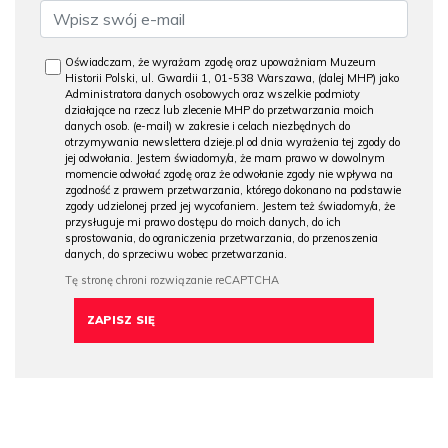
Oświadczam, że wyrażam zgodę oraz upoważniam Muzeum
Historii Polski, ul. Gwardii 1, 01-538 Warszawa, (dalej MHP) jako
Administratora danych osobowych oraz wszelkie podmioty
działające na rzecz lub zlecenie MHP do przetwarzania moich
danych osob. (e-mail) w zakresie i celach niezbędnych do
otrzymywania newslettera dzieje.pl od dnia wyrażenia tej zgody do
jej odwołania. Jestem świadomy/a, że mam prawo w dowolnym
momencie odwołać zgodę oraz że odwołanie zgody nie wpływa na
zgodność z prawem przetwarzania, którego dokonano na podstawie
zgody udzielonej przed jej wycofaniem. Jestem też świadomy/a, że
przysługuje mi prawo dostępu do moich danych, do ich
sprostowania, do ograniczenia przetwarzania, do przenoszenia
danych, do sprzeciwu wobec przetwarzania.