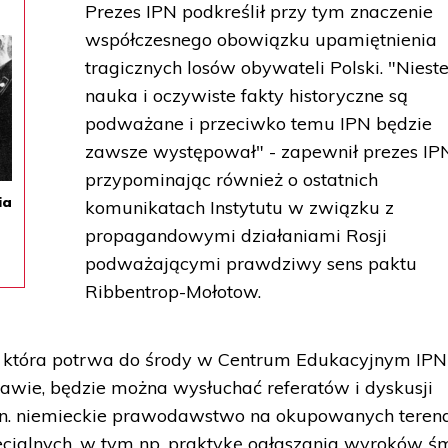
Prezes IPN podkreślił przy tym znaczenie
współczesnego obowiązku upamiętnienia
tragicznych losów obywateli Polski. "Niest
nauka i oczywiste fakty historyczne są
podważane i przeciwko temu IPN będzie
zawsze występował" - zapewnił prezes IP
przypominając również o ostatnich
ia
komunikatach Instytutu w związku z
propagandowymi działaniami Rosji
podważającymi prawdziwy sens paktu
Ribbentrop-Mołotow.
, która potrwa do środy w Centrum Edukacyjnym IPN
awie, będzie można wysłuchać referatów i dyskusji
.in. niemieckie prawodawstwo na okupowanych teren
ecjalnych, w tym np. praktykę ogłaszania wyroków śm