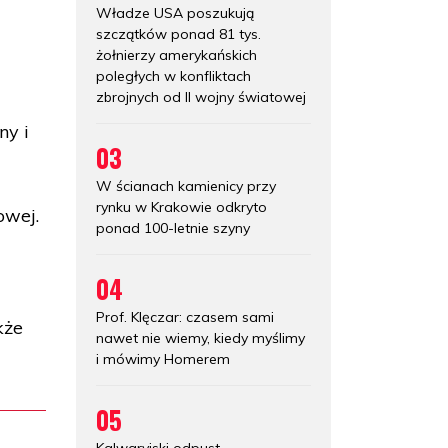
Władze USA poszukują
szczątków ponad 81 tys.
żołnierzy amerykańskich
poległych w konfliktach
zbrojnych od II wojny światowej
ny i
03
W ścianach kamienicy przy
rynku w Krakowie odkryto
owej.
ponad 100-letnie szyny
04
Prof. Klęczar: czasem sami
kże
nawet nie wiemy, kiedy myślimy
i mówimy Homerem
05
Kalwaryjski odpust