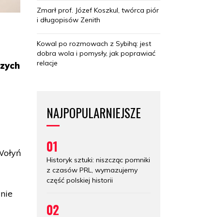
Zmarł prof. Józef Koszkul, twórca piór
i długopisów Zenith
Kowal po rozmowach z Sybihą: jest
dobra wola i pomysły, jak poprawiać
relacje
szych
NAJPOPULARNIEJSZE
01
Wołyń
Historyk sztuki: niszcząc pomniki
z czasów PRL, wymazujemy
część polskiej historii
znie
02