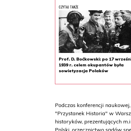
CZYTAJ TAKŻE
Prof. D. Boćkowski: po 17 wrześn
1939 r. celem okupantów była
sowietyzacja Polaków
Podczas konferencji naukowej
"Przystanek Historia" w Warsz
historyków, prezentujących m
Polski, orzecznictwo sądów sp