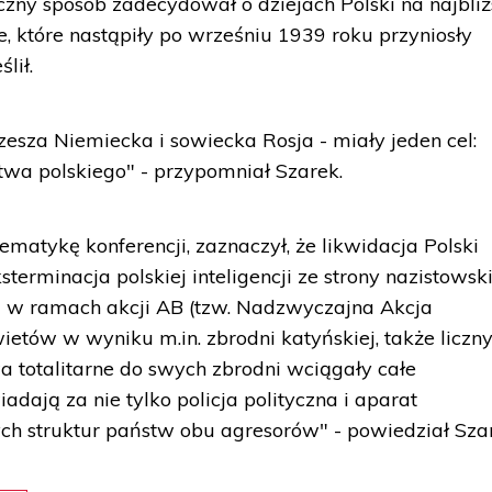
czny sposób zadecydował o dziejach Polski na najbli
ce, które nastąpiły po wrześniu 1939 roku przyniosły
lił.
I Rzesza Niemiecka i sowiecka Rosja - miały jeden cel:
twa polskiego" - przypomniał Szarek.
matykę konferencji, zaznaczył, że likwidacja Polski
ksterminacja polskiej inteligencji ze strony nazistowsk
 w ramach akcji AB (tzw. Nadzwyczajna Akcja
wietów w wyniku m.in. zbrodni katyńskiej, także liczn
a totalitarne do swych zbrodni wciągały całe
adają za nie tylko policja polityczna i aparat
ych struktur państw obu agresorów" - powiedział Sza