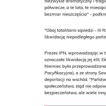
niezwykle dramatyczny i tragi
półwiecze, a te lata, te miesią
bezmiar nieszczęścia" - podkreś
"Obaj totalitarni sąsiedzi - II
likwidację niepodległego pańs
Prezes IPN, wprowadzając w te
oznaczała likwidację jej elit. E
Niemiec była przeprowadzana
Pacyfikacyjna), a ze strony So
deportacji na wschód. "Państw
społeczeństwa, stąd nie odpowi
bezpieczeństwa, ale wiele inn