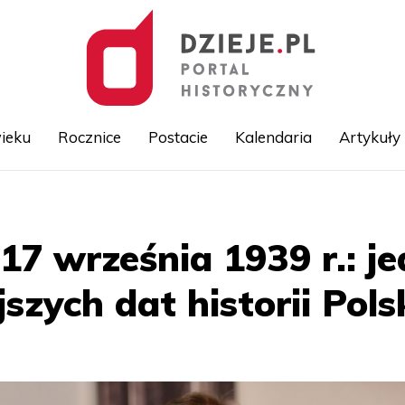
ieku
Rocznice
Postacie
Kalendaria
Artykuły
Przejdź
do
treści
17 września 1939 r.: j
jszych dat historii Pols