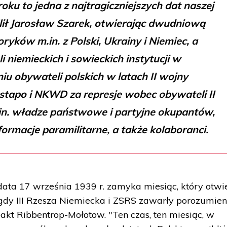
oku to jedna z najtragiczniejszych dat naszej
eślił Jarosław Szarek, otwierając dwudniową
oryków m.in. z Polski, Ukrainy i Niemiec, a
i niemieckich i sowieckich instytucji w
u obywateli polskich w latach II wojny
stapo i NKWD za represje wobec obywateli II
n. władze państwowe i partyjne okupantów,
ormacje paramilitarne, a także kolaboranci.
data 17 września 1939 r. zamyka miesiąc, który otwi
, gdy III Rzesza Niemiecka i ZSRS zawarły porozumien
 pakt Ribbentrop-Mołotow. "Ten czas, ten miesiąc, w