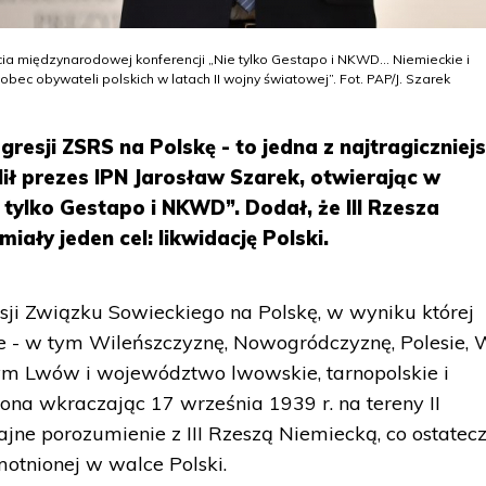
ia międzynarodowej konferencji „Nie tylko Gestapo i NKWD… Niemieckie i
wobec obywateli polskich w latach II wojny światowej”. Fot. PAP/J. Szarek
agresji ZSRS na Polskę - to jedna z najtragiczniej
ślił prezes IPN Jarosław Szarek, otwierając w
tylko Gestapo i NKWD”. Dodał, że III Rzesza
iały jeden cel: likwidację Polski.
sji Związku Sowieckiego na Polskę, w wyniku której
ie - w tym Wileńszczyznę, Nowogródczyznę, Polesie, 
 tym Lwów i województwo lwowskie, tarnopolskie i
na wkraczając 17 września 1939 r. na tereny II
ajne porozumienie z III Rzeszą Niemiecką, co ostatec
otnionej w walce Polski.