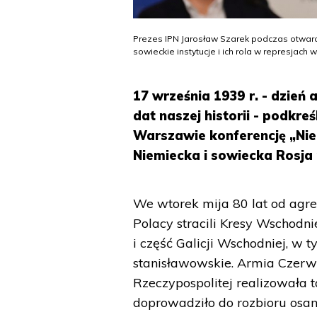
Prezes IPN Jarosław Szarek podczas otwarc
sowieckie instytucje i ich rola w represjach 
17 września 1939 r. - dzień 
dat naszej historii - podkre
Warszawie konferencję „Nie 
Niemiecka i sowiecka Rosja m
We wtorek mija 80 lat od agre
Polacy stracili Kresy Wschodn
i część Galicji Wschodniej, w
stanisławowskie. Armia Czerwo
Rzeczypospolitej realizowała t
doprowadziło do rozbioru osam