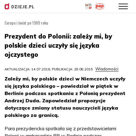
Europa i świat po 1989 roku
Przejdź
do
Prezydent do Polonii: zależy mi, by
treści
polskie dzieci uczyły się języka
ojczystego
Wiadomości
AKTUALIZACJA: 14.07.2016, PUBLIKACJA: 28.08.2015
Zależy mi, by polskie dzieci w Niemczech uczyły
się języka polskiego – powiedział w piątek w
Berlinie podczas spotkania z Polonią prezydent
Andrzej Duda. Zapowiedział propozycje
dotyczące zmiany statusu nauczycieli języka
polskiego za granicą.
Para prezydencka spotkała się z przedstawicielami
Polonii w ambasadzie RP w Berlinie podczas