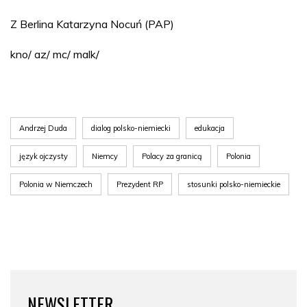
Z Berlina Katarzyna Nocuń (PAP)
kno/ az/ mc/ malk/
Andrzej Duda
dialog polsko-niemiecki
edukacja
język ojczysty
Niemcy
Polacy za granicą
Polonia
Polonia w Niemczech
Prezydent RP
stosunki polsko-niemieckie
NEWSLETTER