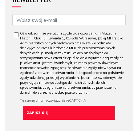
Oświadczam, że wyrażam zgodę oraz upoważniam Muzeum
Historii Polski, ul. Gwardii 1, 01-538 Warszawa, (dalej MHP) jako
Administratora danych osobowych oraz wszelkie podmioty
działające na rzecz lub zlecenie MHP do przetwarzania moich
danych osob. (e-mail) w zakresie i celach niezbędnych do
otrzymywania newslettera dzieje.pl od dnia wyrażenia tej zgody do
jej odwołania. Jestem świadomy/a, że mam prawo w dowolnym
momencie odwołać zgodę oraz że odwołanie zgody nie wpływa na
zgodność z prawem przetwarzania, którego dokonano na podstawie
zgody udzielonej przed jej wycofaniem. Jestem też świadomy/a, że
przysługuje mi prawo dostępu do moich danych, do ich
sprostowania, do ograniczenia przetwarzania, do przenoszenia
danych, do sprzeciwu wobec przetwarzania.