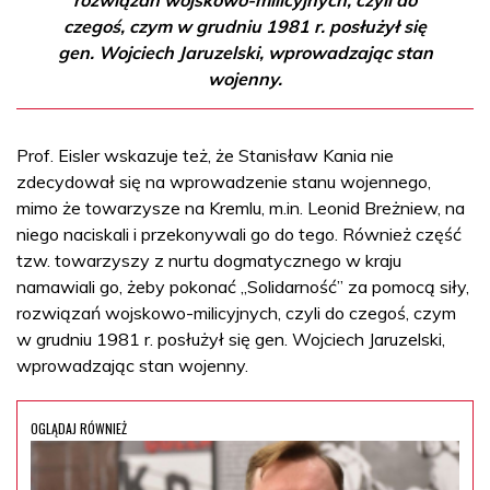
rozwiązań wojskowo-milicyjnych, czyli do
czegoś, czym w grudniu 1981 r. posłużył się
gen. Wojciech Jaruzelski, wprowadzając stan
wojenny.
Prof. Eisler wskazuje też, że Stanisław Kania nie
zdecydował się na wprowadzenie stanu wojennego,
mimo że towarzysze na Kremlu, m.in. Leonid Breżniew, na
niego naciskali i przekonywali go do tego. Również część
tzw. towarzyszy z nurtu dogmatycznego w kraju
namawiali go, żeby pokonać „Solidarność” za pomocą siły,
rozwiązań wojskowo-milicyjnych, czyli do czegoś, czym
w grudniu 1981 r. posłużył się gen. Wojciech Jaruzelski,
wprowadzając stan wojenny.
OGLĄDAJ RÓWNIEŻ