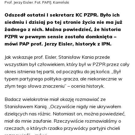
Prof. Jerzy Eisler. Fot. PAP/J. Kamiński
Odszedł ostatni I sekretarz KC PZPR. Było ich
siedmiu i dzisiaj po tej stronie życia nie ma już
żadnego z nich. Można powiedzieć, że historia
PZPR w pewnym sensie została domknięta –
mówi PAP prof. Jerzy Eisler, historyk z IPN.
Jak wskazuje prof. Eisler, Stanisław Kania przede
wszystkim był człowiekiem, który był w PZPR przez cały
okres istnienia tej partii, od początku do jej końca. „Był
typem partyjnego polityka-gracza, ale niekoniecznie w
złym tego słowa znaczeniu” – ocenia historyk.
Badacz wielokrotnie miał okazję rozmawiać ze
Stanisławem Kanią. „Oczywiście nigdy nie ukrywałem
dzielących nas różnic. Natomiast on, można powiedzieć,
miał do mnie zaufanie. Rzeczywiście rozmawialiśmy o
rzeczach, o których rzadko przywódcy partyjni chcieli