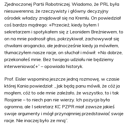
Zjednoczonej Partii Robotniczej. Wiadomo, że PRL była
niesuwerenna, że rzeczywisty i główny decyzyjny
ośrodek władzy znajdował się na Kremlu. On powiedział
coś bardzo mądrego: +Przecież, kiedy byłem I
sekretarzem i spotykałem się z Leonidem Breżniewem, to
on na mnie podnosił głos, pokrzykiwał, zachowywał się
chwilami arogancko, ale jednocześnie kiedy ja mówiłem,
tłumaczyłem nasze racje, on słuchał i mówił: +No dobrze,
przekonałeś mnie. Bez twojego udziału nie będziemy
interweniować+” – opowiada historyk.
Prof. Eisler wspomina jeszcze jedną rozmowę, w czasie
której Kania powiedział: „Jak będą panu mówili, że cóż ja
mogłem, cóż to ode mnie zależało, że wszystko, to i tak
Rosjanie – to niech pan nie wierzy. Ich pozycja była
ogromna, ale I sekretarz KC PZPR miał zawsze jakieś
swoje argumenty i mógł przynajmniej przedstawiać swoje
racje. Nie inaczej było ze mną”.