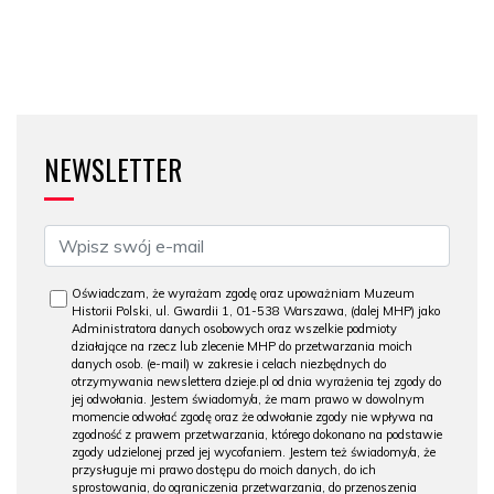
NEWSLETTER
Oświadczam, że wyrażam zgodę oraz upoważniam Muzeum
Historii Polski, ul. Gwardii 1, 01-538 Warszawa, (dalej MHP) jako
Administratora danych osobowych oraz wszelkie podmioty
działające na rzecz lub zlecenie MHP do przetwarzania moich
danych osob. (e-mail) w zakresie i celach niezbędnych do
otrzymywania newslettera dzieje.pl od dnia wyrażenia tej zgody do
jej odwołania. Jestem świadomy/a, że mam prawo w dowolnym
momencie odwołać zgodę oraz że odwołanie zgody nie wpływa na
zgodność z prawem przetwarzania, którego dokonano na podstawie
zgody udzielonej przed jej wycofaniem. Jestem też świadomy/a, że
przysługuje mi prawo dostępu do moich danych, do ich
sprostowania, do ograniczenia przetwarzania, do przenoszenia