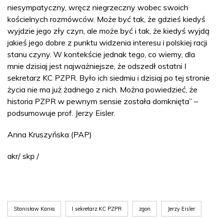
niesympatyczny, wręcz niegrzeczny wobec swoich
kościelnych rozmówców. Może być tak, że gdzieś kiedyś
wyjdzie jego zły czyn, ale może być i tak, że kiedyś wyjdą
jakieś jego dobre z punktu widzenia interesu i polskiej racji
stanu czyny. W kontekście jednak tego, co wiemy, dla
mnie dzisiaj jest najważniejsze, że odszedł ostatni I
sekretarz KC PZPR. Było ich siedmiu i dzisiaj po tej stronie
życia nie ma już żadnego z nich. Można powiedzieć, że
historia PZPR w pewnym sensie została domknięta” –
podsumowuje prof. Jerzy Eisler.
Anna Kruszyńska (PAP)
akr/ skp /
Stanisław Kania
I sekretarz KC PZPR
zgon
Jerzy Eisler