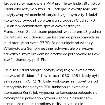
Jak ocenia w rozmowie z PAP prof. Jerzy Eisler, Stanisław
Kania kilka razy w historii PRL odegrał niewątpliwie rolę
pozytywną. W ocenie historyka był jednym z tych ludzi,
którzy doprowadzili do przerwania tragedii Grudnia ’70.
„To on z wiceministrem spraw wewnętrznych
Franciszkiem Szlachcicem pojechali wieczorem 18 grudnia
do Katowic, do Edwarda Gierka i tam go przekonywali, że
musi stanąć na czele PZPR, że odsunięcie od władzy
Władysława Gomułki jest nie jedynym, ale pierwszym
najważniejszym krokiem na drodze do przerwania rozlewu
krwi” – tłumaczy prof. Eisler.
Drugi raz Kania odegrał pozytywną rolę w okresie tzw.
pierwszej „Solidarności” w latach 1980–1981, kiedy był I
sekretarzem KC PZPR. Eisler wskazuje, że nawet wśród
historyków badających PRL funkcjonuje określenie
„koncepcja Kani”. Jak wyjaśnia, ta koncepcja polegała na
rozwiązaniu polskiego kryzysu – sporu „Solidarność”–
partia – za pomocą środków politycznych, a nie