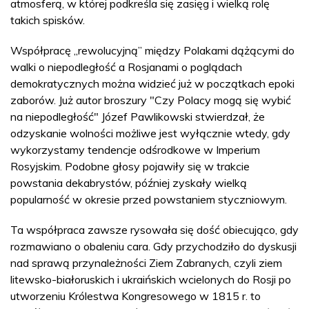
atmosferą, w której podkreśla się zasięg i wielką rolę
takich spisków.
Współpracę „rewolucyjną” między Polakami dążącymi do
walki o niepodległość a Rosjanami o poglądach
demokratycznych można widzieć już w początkach epoki
zaborów. Już autor broszury "Czy Polacy mogą się wybić
na niepodległość" Józef Pawlikowski stwierdzał, że
odzyskanie wolności możliwe jest wyłącznie wtedy, gdy
wykorzystamy tendencje odśrodkowe w Imperium
Rosyjskim. Podobne głosy pojawiły się w trakcie
powstania dekabrystów, później zyskały wielką
popularność w okresie przed powstaniem styczniowym.
Ta współpraca zawsze rysowała się dość obiecująco, gdy
rozmawiano o obaleniu cara. Gdy przychodziło do dyskusji
nad sprawą przynależności Ziem Zabranych, czyli ziem
litewsko-białoruskich i ukraińskich wcielonych do Rosji po
utworzeniu Królestwa Kongresowego w 1815 r. to