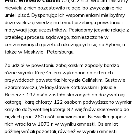
Prof. Wiesław Caban:
Część z nich wróciła. Niestety
niewielu z nich pozostawiło relacje, bo zwyczajnie nie
umieli pisać. Dysponując ich wspomnieniami mielibyśmy
dużo większą wiedzę na temat przebiegu powstania i
motywacji jego uczestników. Posiadamy jedynie relacje z
przebiegu procesu sądowego, zamieszczane w
cenzurowanych gazetach ukazujących się na Syberii, a
także w Moskwie i Petersburgu.
Za udział w powstaniu zabajkalskim zapadły bardzo
różne wyroki. Karę śmierci wykonano na czterech
przywódcach powstania: Narcyzie Celińskim, Gustawie
Szaramowiczu, Władysławie Kotkowskim i Jakubie
Reinerze. 197 osób zostało skazanych na dożywotnią
katorgę i karę chłosty, 122 osobom podwyższono wymiar
kary do dożywotniej katorgi. 92 więźniów skierowano do
ciężkich prac. 260 osób uniewinniono. Niewielka grupa z
nich wróciła w 1873 r. w wyniku amnestii. Osiem lat
później wrócili pozostali, również w wyniku amnestii.