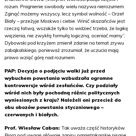
rozum. Pragnienie swobody wielu nazywa nierozumem.
Zginąć możemy wszyscy, lecz symbol wolność – Orzeł
Biały – przeżyje Moskwo i ciebie. Winić skazańców jest
rzeczą łatwą, wszakże tylko to widzieć trzeba, że logikę
więzienia, nie zwykłą formułą logiczną, oceniać mamy”.
Dybowski pod krzyżem zmienił zdanie na temat zrywu
zabajkalskiego, ponieważ zrozumiał, że uczucia mają
prawo wziąć górę nad rozumem.
PAP: Decyzja o podjęciu walki już przed
wybuchem powstania wzbudzała ogromne
kontrowersje wśród zesłańców. Czy podziały
wśród nich były pochodną różnic politycznych
wyniesionych z kraju? Należeli oni przecież do
obu obozów powstania styczniowego –
czerwonych i białych.
Prof. Wiesław Caban:
Tak uważa część historyków.
Biorą pod uwagę głównie zapisy pamiętnikarskie pisane