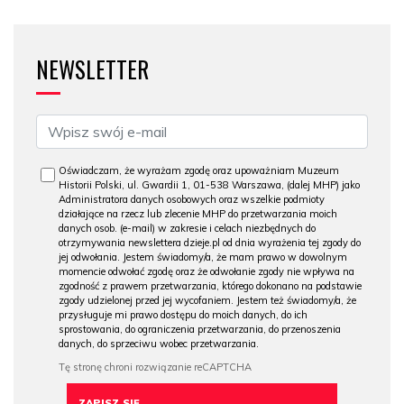
NEWSLETTER
Oświadczam, że wyrażam zgodę oraz upoważniam Muzeum
Historii Polski, ul. Gwardii 1, 01-538 Warszawa, (dalej MHP) jako
Administratora danych osobowych oraz wszelkie podmioty
działające na rzecz lub zlecenie MHP do przetwarzania moich
danych osob. (e-mail) w zakresie i celach niezbędnych do
otrzymywania newslettera dzieje.pl od dnia wyrażenia tej zgody do
jej odwołania. Jestem świadomy/a, że mam prawo w dowolnym
momencie odwołać zgodę oraz że odwołanie zgody nie wpływa na
zgodność z prawem przetwarzania, którego dokonano na podstawie
zgody udzielonej przed jej wycofaniem. Jestem też świadomy/a, że
przysługuje mi prawo dostępu do moich danych, do ich
sprostowania, do ograniczenia przetwarzania, do przenoszenia
danych, do sprzeciwu wobec przetwarzania.