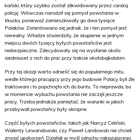
kański, który szybko został zlikwidowany przez carską
policję. Wówczas narodził się pomysł powstania w
Irkucku, ponieważ zamieszkiwały go dwa tysiące
Polaków. Zorientowano się jednak, że i ten pomysł jest
nierealny. Władze stwierdziły, że skupienie w jednym
miejscu dwóch tysięcy byłych powstańców jest
niebezpieczne. Zdecydowały się na wysłanie około
siedmiuset z nich do prac przy trakcie okołobajkalskim.
Przy tej okazji warto odnieść się do popularnego mitu,
wedle którego pracujący przy jego budowie Polacy byli źle
traktowani i to popchnęło ich do buntu. To nieprawda, bo
w momencie wybuchu powstania nie zaczęli jeszcze
pracy. Trzeba jednakże pamiętać, że warunki w jakich
przebywali powstańcy były okropne.
Część byłych powstańców, takich jak Narcyz Celiński,
Walenty Lewandowski, czy Paweł Landowski nie chcieli
znosić upokorzeń. Działali w myśl odruchu nakazującego,