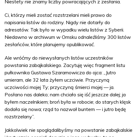
Niestety nie znamy liczby powracających z zesłania.
Ci, którzy mieli zostać rozstrzelani mieli prawo do
napisania listów do rodziny. Nigdy nie dotarły do
adresatów. Tak było w wypadku wielu listów z Syberii.
Niedawno w archiwum w Omsku odnaleźliśmy 300 listów
zesłańców, które planujemy opublikować.
Ale wróćmy do niewysłanych listów uczestników
powstania zabajkalskiego. Zacytuję więc fragment listu
pułkownika Gustawa Szaramowicza do ojca: „Jutro
umieram, ale 32 lata żyłem uczciwie. Przyczyną
uczciwości mojej Ty; przyczyną śmierci mojej — ja.
Posłano nas daleko; nam chciało się iść jeszcze dalej; ja
byłem naczelnikiem; broń była w robocie; do starych klęsk
dodała się nowa; rząd to nazwał buntem — i jutro będę
rozstrzelany”.
Jakkolwiek nie spoglądalibyśmy na powstanie zabajkalskie