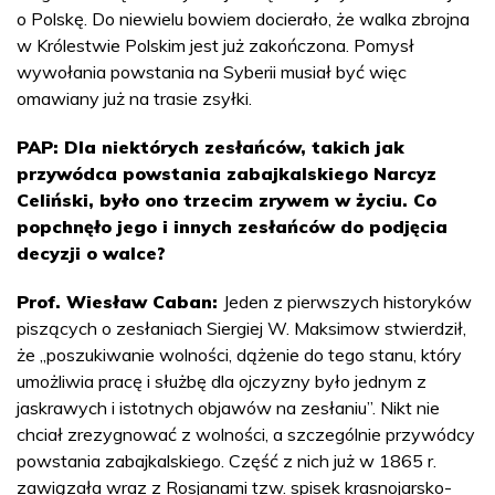
o Polskę. Do niewielu bowiem docierało, że walka zbrojna
w Królestwie Polskim jest już zakończona. Pomysł
wywołania powstania na Syberii musiał być więc
omawiany już na trasie zsyłki.
PAP: Dla niektórych zesłańców, takich jak
przywódca powstania zabajkalskiego Narcyz
Celiński, było ono trzecim zrywem w życiu. Co
popchnęło jego i innych zesłańców do podjęcia
decyzji o walce?
Prof. Wiesław Caban:
Jeden z pierwszych historyków
piszących o zesłaniach Siergiej W. Maksimow stwierdził,
że „poszukiwanie wolności, dążenie do tego stanu, który
umożliwia pracę i służbę dla ojczyzny było jednym z
jaskrawych i istotnych objawów na zesłaniu”. Nikt nie
chciał zrezygnować z wolności, a szczególnie przywódcy
powstania zabajkalskiego. Część z nich już w 1865 r.
zawiązała wraz z Rosjanami tzw. spisek krasnojarsko-