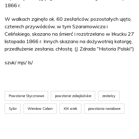
1866 r.
W walkach zginęło ok. 60 zesłańców, pozostałych ujęto,
czterech przywódców, w tym Szaramowicza i
Celińskiego, skazano na śmierć i rozstrzelano w Irkucku 27
listopada 1866 r. Innych skazano na dożywotnią katorgę,
przedłużenie zesłania, chłostę. (J. Zdrada "Historia Polski")
szuk/ mjs/ ls/
Powstanie Styczniowe
powstanie zabajkalskie
zesłańcy
Sybir
Wiesław Caban
XIX wiek
powstania narodowe