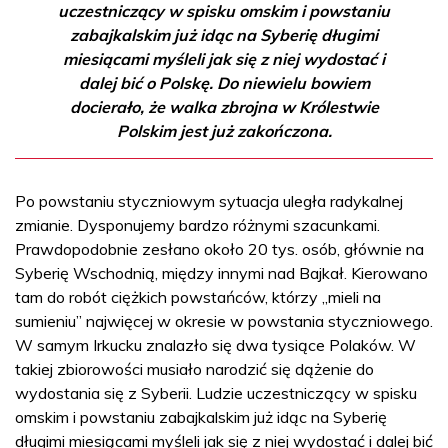
uczestniczący w spisku omskim i powstaniu
zabajkalskim już idąc na Syberię długimi
miesiącami myśleli jak się z niej wydostać i
dalej bić o Polskę. Do niewielu bowiem
docierało, że walka zbrojna w Królestwie
Polskim jest już zakończona.
Po powstaniu styczniowym sytuacja uległa radykalnej
zmianie. Dysponujemy bardzo różnymi szacunkami.
Prawdopodobnie zesłano około 20 tys. osób, głównie na
Syberię Wschodnią, między innymi nad Bajkał. Kierowano
tam do robót ciężkich powstańców, którzy „mieli na
sumieniu” najwięcej w okresie w powstania styczniowego.
W samym Irkucku znalazło się dwa tysiące Polaków. W
takiej zbiorowości musiało narodzić się dążenie do
wydostania się z Syberii. Ludzie uczestniczący w spisku
omskim i powstaniu zabajkalskim już idąc na Syberię
długimi miesiącami myśleli jak się z niej wydostać i dalej bić