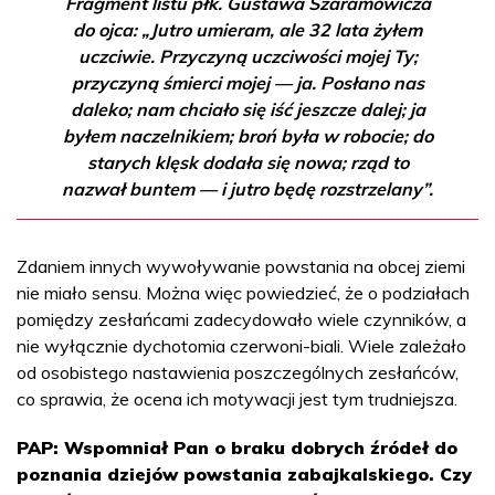
Fragment listu płk. Gustawa Szaramowicza
do ojca: „Jutro umieram, ale 32 lata żyłem
uczciwie. Przyczyną uczciwości mojej Ty;
przyczyną śmierci mojej — ja. Posłano nas
daleko; nam chciało się iść jeszcze dalej; ja
byłem naczelnikiem; broń była w robocie; do
starych klęsk dodała się nowa; rząd to
nazwał buntem — i jutro będę rozstrzelany”.
Zdaniem innych wywoływanie powstania na obcej ziemi
nie miało sensu. Można więc powiedzieć, że o podziałach
pomiędzy zesłańcami zadecydowało wiele czynników, a
nie wyłącznie dychotomia czerwoni-biali. Wiele zależało
od osobistego nastawienia poszczególnych zesłańców,
co sprawia, że ocena ich motywacji jest tym trudniejsza.
PAP: Wspomniał Pan o braku dobrych źródeł do
poznania dziejów powstania zabajkalskiego. Czy