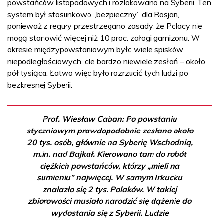
powstańców listopadowych i rozlokowano na Syberii. Ten
system był stosunkowo „bezpieczny” dla Rosjan,
ponieważ z reguły przestrzegano zasady, że Polacy nie
mogą stanowić więcej niż 10 proc. załogi garnizonu. W
okresie międzypowstaniowym było wiele spisków
niepodległościowych, ale bardzo niewiele zesłań – około
pół tysiąca. Łatwo więc było rozrzucić tych ludzi po
bezkresnej Syberii.
Prof. Wiesław Caban: Po powstaniu
styczniowym prawdopodobnie zesłano około
20 tys. osób, głównie na Syberię Wschodnią,
m.in. nad Bajkał. Kierowano tam do robót
ciężkich powstańców, którzy „mieli na
sumieniu” najwięcej. W samym Irkucku
znalazło się 2 tys. Polaków. W takiej
zbiorowości musiało narodzić się dążenie do
wydostania się z Syberii. Ludzie