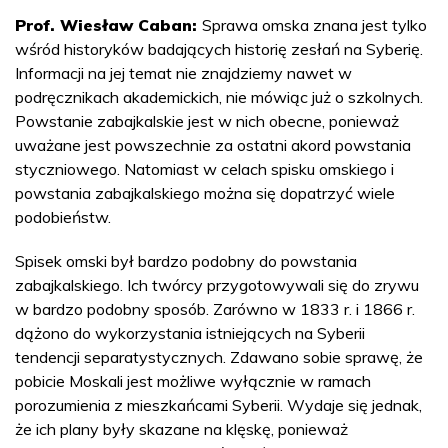
Prof. Wiesław Caban:
Sprawa omska znana jest tylko
wśród historyków badających historię zesłań na Syberię.
Informacji na jej temat nie znajdziemy nawet w
podręcznikach akademickich, nie mówiąc już o szkolnych.
Powstanie zabajkalskie jest w nich obecne, ponieważ
uważane jest powszechnie za ostatni akord powstania
styczniowego. Natomiast w celach spisku omskiego i
powstania zabajkalskiego można się dopatrzyć wiele
podobieństw.
Spisek omski był bardzo podobny do powstania
zabajkalskiego. Ich twórcy przygotowywali się do zrywu
w bardzo podobny sposób. Zarówno w 1833 r. i 1866 r.
dążono do wykorzystania istniejących na Syberii
tendencji separatystycznych. Zdawano sobie sprawę, że
pobicie Moskali jest możliwe wyłącznie w ramach
porozumienia z mieszkańcami Syberii. Wydaje się jednak,
że ich plany były skazane na klęskę, ponieważ