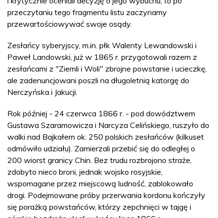
i krytycznie oceniali decyzję o jego wybuchu, to po
przeczytaniu tego fragmentu listu zaczynamy
przewartościowywać swoje osądy.
Zesłańcy syberyjscy, m.in. płk Walenty Lewandowski i
Paweł Landowski, już w 1865 r. przygotowali razem z
zesłańcami z "Ziemli i Woli" zbrojne powstanie i ucieczkę,
ale zadenuncjowani poszli na długoletnią katorgę do
Nerczyńska i Jakucji.
Rok później - 24 czerwca 1866 r. - pod dowództwem
Gustawa Szaramowicza i Narcyza Celińskiego, ruszyło do
walki nad Bajkałem ok. 250 polskich zesłańców (kilkuset
odmówiło udziału). Zamierzali przebić się do odległej o
200 wiorst granicy Chin. Bez trudu rozbrojono straże,
zdobyto nieco broni, jednak wojsko rosyjskie,
wspomagane przez miejscową ludność, zablokowało
drogi. Podejmowane próby przerwania kordonu kończyły
się porażką powstańców, którzy zepchnięci w tajgę i