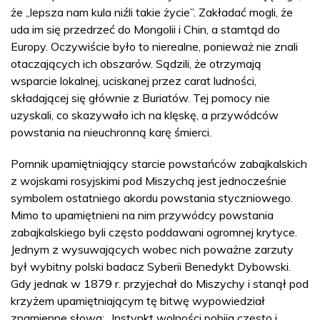
że „lepsza nam kula niźli takie życie”. Zakładać mogli, że
uda im się przedrzeć do Mongolii i Chin, a stamtąd do
Europy. Oczywiście było to nierealne, ponieważ nie znali
otaczających ich obszarów. Sądzili, że otrzymają
wsparcie lokalnej, uciskanej przez carat ludności,
składającej się głównie z Buriatów. Tej pomocy nie
uzyskali, co skazywało ich na klęskę, a przywódców
powstania na nieuchronną karę śmierci.
Pomnik upamiętniający starcie powstańców zabajkalskich
z wojskami rosyjskimi pod Miszychą jest jednocześnie
symbolem ostatniego akordu powstania styczniowego.
Mimo to upamiętnieni na nim przywódcy powstania
zabajkalskiego byli często poddawani ogromnej krytyce.
Jednym z wysuwających wobec nich poważne zarzuty
był wybitny polski badacz Syberii Benedykt Dybowski.
Gdy jednak w 1879 r. przyjechał do Miszychy i stanął pod
krzyżem upamiętniającym tę bitwę wypowiedział
znamienne słowa: „Instynkt wolności pobija często i