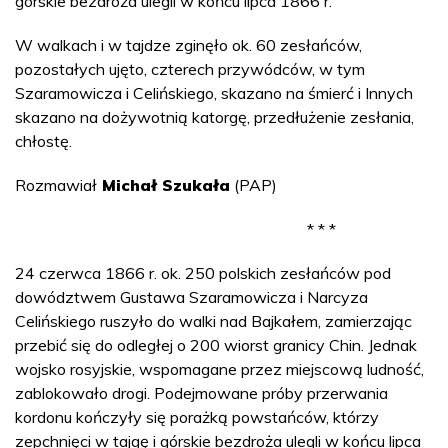
górskie bezdroża ulegli w końcu lipca 1866 r.
W walkach i w tajdze zginęło ok. 60 zesłańców,
pozostałych ujęto, czterech przywódców, w tym
Szaramowicza i Celińskiego, skazano na śmierć i Innych
skazano na dożywotnią katorgę, przedłużenie zesłania,
chłostę.
Rozmawiał
Michał Szukała
(PAP)
* * *
24 czerwca 1866 r. ok. 250 polskich zesłańców pod
dowództwem Gustawa Szaramowicza i Narcyza
Celińskiego ruszyło do walki nad Bajkałem, zamierzając
przebić się do odległej o 200 wiorst granicy Chin. Jednak
wojsko rosyjskie, wspomagane przez miejscową ludność,
zablokowało drogi. Podejmowane próby przerwania
kordonu kończyły się porażką powstańców, którzy
zepchnięci w tajgę i górskie bezdroża ulegli w końcu lipca