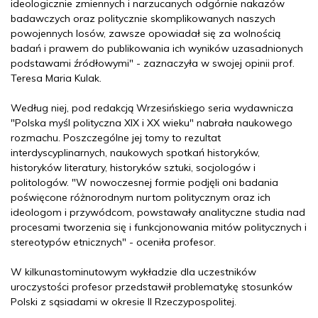
ideologicznie zmiennych i narzucanych odgórnie nakazów
badawczych oraz politycznie skomplikowanych naszych
powojennych losów, zawsze opowiadał się za wolnością
badań i prawem do publikowania ich wyników uzasadnionych
podstawami źródłowymi" - zaznaczyła w swojej opinii prof.
Teresa Maria Kulak.
Według niej, pod redakcją Wrzesińskiego seria wydawnicza
"Polska myśl polityczna XIX i XX wieku" nabrała naukowego
rozmachu. Poszczególne jej tomy to rezultat
interdyscyplinarnych, naukowych spotkań historyków,
historyków literatury, historyków sztuki, socjologów i
politologów. "W nowoczesnej formie podjęli oni badania
poświęcone różnorodnym nurtom politycznym oraz ich
ideologom i przywódcom, powstawały analityczne studia nad
procesami tworzenia się i funkcjonowania mitów politycznych i
stereotypów etnicznych" - oceniła profesor.
W kilkunastominutowym wykładzie dla uczestników
uroczystości profesor przedstawił problematykę stosunków
Polski z sąsiadami w okresie II Rzeczypospolitej.