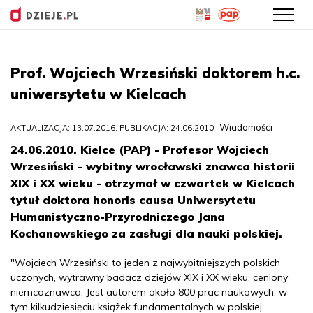
Przejdź
do
Prof. Wojciech Wrzesiński doktorem h.c.
treści
uniwersytetu w Kielcach
Wiadomości
AKTUALIZACJA: 13.07.2016, PUBLIKACJA: 24.06.2010
24.06.2010. Kielce (PAP) - Profesor Wojciech
Wrzesiński - wybitny wrocławski znawca historii
XIX i XX wieku - otrzymał w czwartek w Kielcach
tytuł doktora honoris causa Uniwersytetu
Humanistyczno-Przyrodniczego Jana
Kochanowskiego za zasługi dla nauki polskiej.
"Wojciech Wrzesiński to jeden z najwybitniejszych polskich
uczonych, wytrawny badacz dziejów XIX i XX wieku, ceniony
niemcoznawca. Jest autorem około 800 prac naukowych, w
tym kilkudziesięciu książek fundamentalnych w polskiej