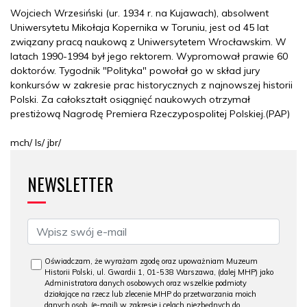
Wojciech Wrzesiński (ur. 1934 r. na Kujawach), absolwent
Uniwersytetu Mikołaja Kopernika w Toruniu, jest od 45 lat
związany pracą naukową z Uniwersytetem Wrocławskim. W
latach 1990-1994 był jego rektorem. Wypromował prawie 60
doktorów. Tygodnik "Polityka" powołał go w skład jury
konkursów w zakresie prac historycznych z najnowszej historii
Polski. Za całokształt osiągnięć naukowych otrzymał
prestiżową Nagrodę Premiera Rzeczypospolitej Polskiej.(PAP)
mch/ ls/ jbr/
NEWSLETTER
Oświadczam, że wyrażam zgodę oraz upoważniam Muzeum
Historii Polski, ul. Gwardii 1, 01-538 Warszawa, (dalej MHP) jako
Administratora danych osobowych oraz wszelkie podmioty
działające na rzecz lub zlecenie MHP do przetwarzania moich
danych osob. (e-mail) w zakresie i celach niezbędnych do