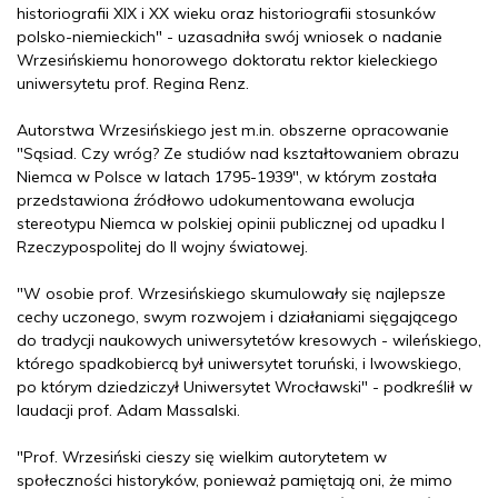
historiografii XIX i XX wieku oraz historiografii stosunków
polsko-niemieckich" - uzasadniła swój wniosek o nadanie
Wrzesińskiemu honorowego doktoratu rektor kieleckiego
uniwersytetu prof. Regina Renz.
Autorstwa Wrzesińskiego jest m.in. obszerne opracowanie
"Sąsiad. Czy wróg? Ze studiów nad kształtowaniem obrazu
Niemca w Polsce w latach 1795-1939", w którym została
przedstawiona źródłowo udokumentowana ewolucja
stereotypu Niemca w polskiej opinii publicznej od upadku I
Rzeczypospolitej do II wojny światowej.
"W osobie prof. Wrzesińskiego skumulowały się najlepsze
cechy uczonego, swym rozwojem i działaniami sięgającego
do tradycji naukowych uniwersytetów kresowych - wileńskiego,
którego spadkobiercą był uniwersytet toruński, i lwowskiego,
po którym dziedziczył Uniwersytet Wrocławski" - podkreślił w
laudacji prof. Adam Massalski.
"Prof. Wrzesiński cieszy się wielkim autorytetem w
społeczności historyków, ponieważ pamiętają oni, że mimo