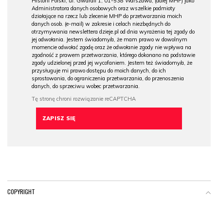
Historii Polski, ul. Gwardii 1, 01-538 Warszawa, (dalej MHP) jako
Administratora danych osobowych oraz wszelkie podmioty
działające na rzecz lub zlecenie MHP do przetwarzania moich
danych osob. (e-mail) w zakresie i celach niezbędnych do
otrzymywania newslettera dzieje.pl od dnia wyrażenia tej zgody do
jej odwołania. Jestem świadomy/a, że mam prawo w dowolnym
momencie odwołać zgodę oraz że odwołanie zgody nie wpływa na
zgodność z prawem przetwarzania, którego dokonano na podstawie
zgody udzielonej przed jej wycofaniem. Jestem też świadomy/a, że
przysługuje mi prawo dostępu do moich danych, do ich
sprostowania, do ograniczenia przetwarzania, do przenoszenia
danych, do sprzeciwu wobec przetwarzania.
COPYRIGHT