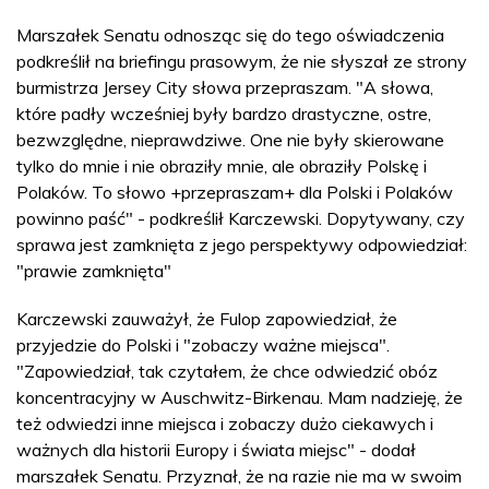
Marszałek Senatu odnosząc się do tego oświadczenia
podkreślił na briefingu prasowym, że nie słyszał ze strony
burmistrza Jersey City słowa przepraszam. "A słowa,
które padły wcześniej były bardzo drastyczne, ostre,
bezwzględne, nieprawdziwe. One nie były skierowane
tylko do mnie i nie obraziły mnie, ale obraziły Polskę i
Polaków. To słowo +przepraszam+ dla Polski i Polaków
powinno paść" - podkreślił Karczewski. Dopytywany, czy
sprawa jest zamknięta z jego perspektywy odpowiedział:
"prawie zamknięta"
Karczewski zauważył, że Fulop zapowiedział, że
przyjedzie do Polski i "zobaczy ważne miejsca".
"Zapowiedział, tak czytałem, że chce odwiedzić obóz
koncentracyjny w Auschwitz-Birkenau. Mam nadzieję, że
też odwiedzi inne miejsca i zobaczy dużo ciekawych i
ważnych dla historii Europy i świata miejsc" - dodał
marszałek Senatu. Przyznał, że na razie nie ma w swoim