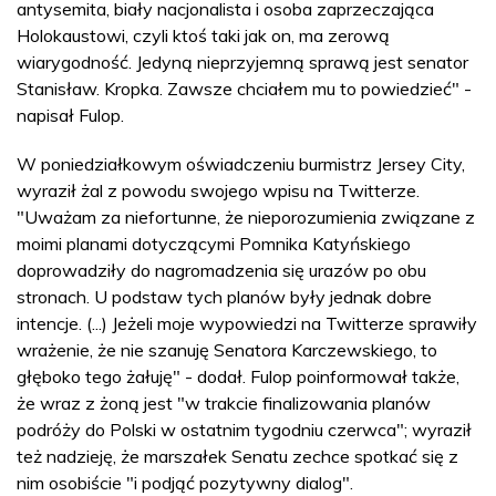
antysemita, biały nacjonalista i osoba zaprzeczająca
Holokaustowi, czyli ktoś taki jak on, ma zerową
wiarygodność. Jedyną nieprzyjemną sprawą jest senator
Stanisław. Kropka. Zawsze chciałem mu to powiedzieć" -
napisał Fulop.
W poniedziałkowym oświadczeniu burmistrz Jersey City,
wyraził żal z powodu swojego wpisu na Twitterze.
"Uważam za niefortunne, że nieporozumienia związane z
moimi planami dotyczącymi Pomnika Katyńskiego
doprowadziły do nagromadzenia się urazów po obu
stronach. U podstaw tych planów były jednak dobre
intencje. (...) Jeżeli moje wypowiedzi na Twitterze sprawiły
wrażenie, że nie szanuję Senatora Karczewskiego, to
głęboko tego żałuję" - dodał. Fulop poinformował także,
że wraz z żoną jest "w trakcie finalizowania planów
podróży do Polski w ostatnim tygodniu czerwca"; wyraził
też nadzieję, że marszałek Senatu zechce spotkać się z
nim osobiście "i podjąć pozytywny dialog".