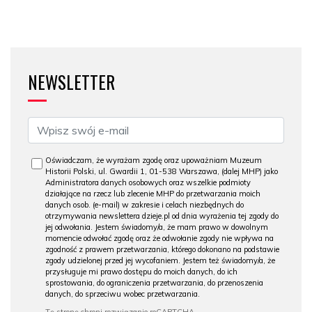
NEWSLETTER
Oświadczam, że wyrażam zgodę oraz upoważniam Muzeum
Historii Polski, ul. Gwardii 1, 01-538 Warszawa, (dalej MHP) jako
Administratora danych osobowych oraz wszelkie podmioty
działające na rzecz lub zlecenie MHP do przetwarzania moich
danych osob. (e-mail) w zakresie i celach niezbędnych do
otrzymywania newslettera dzieje.pl od dnia wyrażenia tej zgody do
jej odwołania. Jestem świadomy/a, że mam prawo w dowolnym
momencie odwołać zgodę oraz że odwołanie zgody nie wpływa na
zgodność z prawem przetwarzania, którego dokonano na podstawie
zgody udzielonej przed jej wycofaniem. Jestem też świadomy/a, że
przysługuje mi prawo dostępu do moich danych, do ich
sprostowania, do ograniczenia przetwarzania, do przenoszenia
danych, do sprzeciwu wobec przetwarzania.