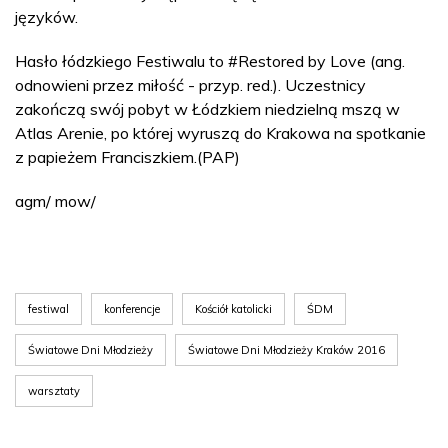
języków.
Hasło łódzkiego Festiwalu to #Restored by Love (ang.
odnowieni przez miłość - przyp. red.). Uczestnicy
zakończą swój pobyt w Łódzkiem niedzielną mszą w
Atlas Arenie, po której wyruszą do Krakowa na spotkanie
z papieżem Franciszkiem.(PAP)
agm/ mow/
festiwal
konferencje
Kościół katolicki
ŚDM
Światowe Dni Młodzieży
Światowe Dni Młodzieży Kraków 2016
warsztaty