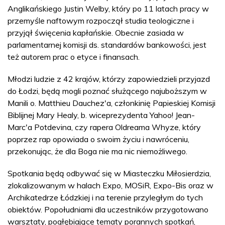
Anglikańskiego Justin Welby, który po 11 latach pracy w
przemyśle naftowym rozpoczął studia teologiczne i
przyjął święcenia kapłańskie. Obecnie zasiada w
parlamentarnej komisji ds. standardów bankowości, jest
też autorem prac o etyce i finansach.
Młodzi ludzie z 42 krajów, którzy zapowiedzieli przyjazd
do Łodzi, będą mogli poznać służącego najuboższym w
Manili o. Matthieu Dauchez'a, członkinię Papieskiej Komisji
Biblijnej Mary Healy, b. wiceprezydenta Yahoo! Jean-
Marc'a Potdevina, czy rapera Oldreama Whyze, który
poprzez rap opowiada o swoim życiu i nawróceniu,
przekonując, że dla Boga nie ma nic niemożliwego.
Spotkania będą odbywać się w Miasteczku Miłosierdzia,
zlokalizowanym w halach Expo, MOSiR, Expo-Bis oraz w
Archikatedrze Łódzkiej i na terenie przyległym do tych
obiektów. Popołudniami dla uczestników przygotowano
warsztaty, pogłębiające tematy porannych spotkań,