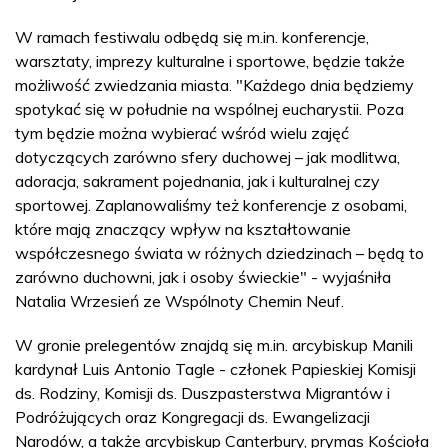
W ramach festiwalu odbędą się m.in. konferencje,
warsztaty, imprezy kulturalne i sportowe, będzie także
możliwość zwiedzania miasta. "Każdego dnia będziemy
spotykać się w południe na wspólnej eucharystii. Poza
tym będzie można wybierać wśród wielu zajęć
dotyczących zarówno sfery duchowej – jak modlitwa,
adoracja, sakrament pojednania, jak i kulturalnej czy
sportowej. Zaplanowaliśmy też konferencje z osobami,
które mają znaczący wpływ na kształtowanie
współczesnego świata w różnych dziedzinach – będą to
zarówno duchowni, jak i osoby świeckie" - wyjaśniła
Natalia Wrzesień ze Wspólnoty Chemin Neuf.
W gronie prelegentów znajdą się m.in. arcybiskup Manili
kardynał Luis Antonio Tagle - członek Papieskiej Komisji
ds. Rodziny, Komisji ds. Duszpasterstwa Migrantów i
Podróżujących oraz Kongregacji ds. Ewangelizacji
Narodów, a także arcybiskup Canterbury, prymas Kościoła