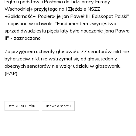
legła u podstaw +Posłania do ludzi pracy Europy
Wschodniej+ przyjętego na I Zjeździe NSZZ
+Solidarność+. Popierał je Jan Paweł II i Episkopat Polski"
- napisano w uchwale. "Fundamentem zwycięstwa
sprzed dwudziestu pięciu laty było nauczanie Jana Pawła
II" - zaznaczono.
Za przyjęciem uchwały głosowało 77 senatorów, nikt nie
był przeciw, nikt nie wstrzymał się od głosu; jeden z
obecnych senatorów nie wziął udziału w głosowaniu.
(PAP)
strajki 1988 roku
uchwała senatu