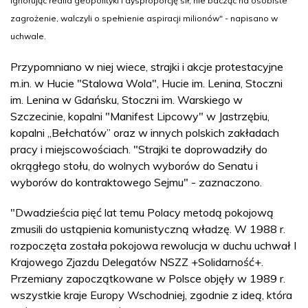
ignorując realia geopolityki i dysproporcję sił, nie bacząc na osobiste
zagrożenie, walczyli o spełnienie aspiracji milionów" - napisano w
uchwale.
Przypomniano w niej wiece, strajki i akcje protestacyjne
m.in. w Hucie "Stalowa Wola", Hucie im. Lenina, Stoczni
im. Lenina w Gdańsku, Stoczni im. Warskiego w
Szczecinie, kopalni "Manifest Lipcowy" w Jastrzębiu,
kopalni „Bełchatów” oraz w innych polskich zakładach
pracy i miejscowościach. "Strajki te doprowadziły do
okrągłego stołu, do wolnych wyborów do Senatu i
wyborów do kontraktowego Sejmu" - zaznaczono.
"Dwadzieścia pięć lat temu Polacy metodą pokojową
zmusili do ustąpienia komunistyczną władzę. W 1988 r.
rozpoczęta została pokojowa rewolucja w duchu uchwał I
Krajowego Zjazdu Delegatów NSZZ +Solidarność+.
Przemiany zapoczątkowane w Polsce objęły w 1989 r.
wszystkie kraje Europy Wschodniej, zgodnie z ideą, która