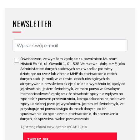
NEWSLETTER
Oświadczam, że wyrażam zgodę oraz upoważniam Muzeum
Historii Polski, ul. Gwardii 1, 01-538 Warszawa, (dalej MHP) jako
Administratora danych osobowych oraz wszelkie podmioty
działające na rzecz lub zlecenie MHP do przetwarzania moich
danych osob. (e-mail) w zakresie i celach niezbędnych do
otrzymywania newslettera dzieje.pl od dnia wyrażenia tej zgody do
jej odwołania. Jestem świadomy/a, że mam prawo w dowolnym
momencie odwołać zgodę oraz że odwołanie zgody nie wpływa na
zgodność z prawem przetwarzania, którego dokonano na podstawie
zgody udzielonej przed jej wycofaniem. Jestem też świadomy/a, że
przysługuje mi prawo dostępu do moich danych, do ich
sprostowania, do ograniczenia przetwarzania, do przenoszenia
danych, do sprzeciwu wobec przetwarzania.