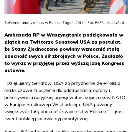
Żołnierze amerykańscy w Polsce. Żagań, 2017 r. Fot. PAP/L. Muszyński
Ambasada RP w Waszyngtonie podziękowała w
piątek na Twitterze Senatowi USA za postulat,
że Stany Zjednoczone powinny wzmocnić stałą
obecność swych sił zbrojnych w Polsce. Znalazło
to wyraz w przyjętej przez wyższą izbę Kongresu
ustawie.
"Dziękujemy Senatowi USA za przyznanie, że +Polska
ma kluczowe znaczenie dla odstraszania, obrony i
pokonywania rosyjskiej agresji wobec sojuszników NATO
w Europie Środkowej i Wschodniej, a USA powinny
zwiększyć stałą obecność swoich sił w Polsce+" – głosi
tweet polskiej placówki dyplomatycznej.
Senat USA potwierdził, że Polska ma kluczowe znaczenie