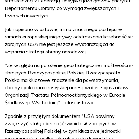
strategiczną z Federacją Rosyjską jako główny priorytet
Departamentu Obrony, co wymaga zwiększonych i
trwałych inwestycji".
Jak napisano w ustawie, mimo znacznego postępu w
ramach europejskiej inicjatywy odstraszania liczebność sił
zbrojnych USA nie jest jeszcze wystarczająca do
wsparcia strategii obrony narodowej.
"Ze względu na położenie geostrategiczne i możliwości sił
zbrojnych Rzeczypospolitej Polskiej, Rzeczpospolita
Polska ma kluczowe znaczenie dla powstrzymania,
obrony i pokonania rosyjskiej agresji wobec sojuszników
Organizacji Traktatu Północnoatlantyckiego w Europie
Środkowej i Wschodniej" – głosi ustawa.
Zgodnie z przyjętym dokumentem "USA powinny
zwiększyć stałą obecność swoich sił zbrojnych w
Rzeczypospolitej Polskiej, w tym kluczowe jednostki
wspomagające walkę, jak i elementy dowództwa