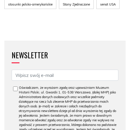
stosunki polsko-amerykańskie
Stany Zjednoczone
senat USA
NEWSLETTER
Oświadczam, że wyrażam zgodę oraz upoważniam Muzeum
Historii Polski, ul. Gwardii 1, 01-538 Warszawa, (dalej MHP) jako
Administratora danych osobowych oraz wszelkie podmioty
działające na rzecz lub zlecenie MHP do przetwarzania moich
danych osob. (e-mail) w zakresie i celach niezbędnych do
otrzymywania newslettera dzieje.pl od dnia wyrażenia tej zgody do
jej odwołania. Jestem świadomy/a, że mam prawo w dowolnym
momencie odwołać zgodę oraz że odwołanie zgody nie wpływa na
zgodność z prawem przetwarzania, którego dokonano na podstawie
zgody udzielonej przed jej wycofaniem. Jestem też świadomy/a, że