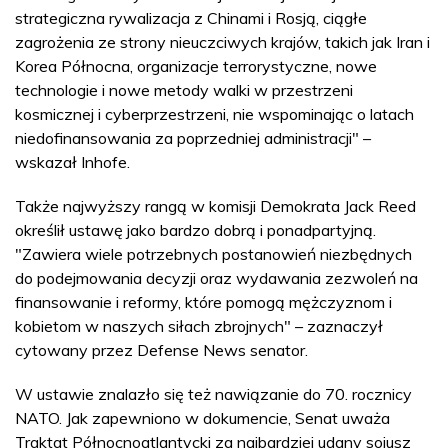
strategiczna rywalizacja z Chinami i Rosją, ciągłe
zagrożenia ze strony nieuczciwych krajów, takich jak Iran i
Korea Północna, organizacje terrorystyczne, nowe
technologie i nowe metody walki w przestrzeni
kosmicznej i cyberprzestrzeni, nie wspominając o latach
niedofinansowania za poprzedniej administracji" –
wskazał Inhofe.
Także najwyższy rangą w komisji Demokrata Jack Reed
określił ustawę jako bardzo dobrą i ponadpartyjną.
"Zawiera wiele potrzebnych postanowień niezbędnych
do podejmowania decyzji oraz wydawania zezwoleń na
finansowanie i reformy, które pomogą mężczyznom i
kobietom w naszych siłach zbrojnych" – zaznaczył
cytowany przez Defense News senator.
W ustawie znalazło się też nawiązanie do 70. rocznicy
NATO. Jak zapewniono w dokumencie, Senat uważa
Traktat Północnoatlantycki za najbardziej udany sojusz