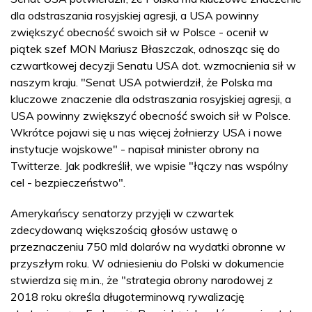
dla odstraszania rosyjskiej agresji, a USA powinny
zwiększyć obecność swoich sił w Polsce - ocenił w
piątek szef MON Mariusz Błaszczak, odnosząc się do
czwartkowej decyzji Senatu USA dot. wzmocnienia sił w
naszym kraju. "Senat USA potwierdził, że Polska ma
kluczowe znaczenie dla odstraszania rosyjskiej agresji, a
USA powinny zwiększyć obecność swoich sił w Polsce.
Wkrótce pojawi się u nas więcej żołnierzy USA i nowe
instytucje wojskowe" - napisał minister obrony na
Twitterze. Jak podkreślił, we wpisie "łączy nas wspólny
cel - bezpieczeństwo".
Amerykańscy senatorzy przyjęli w czwartek
zdecydowaną większością głosów ustawę o
przeznaczeniu 750 mld dolarów na wydatki obronne w
przyszłym roku. W odniesieniu do Polski w dokumencie
stwierdza się m.in., że "strategia obrony narodowej z
2018 roku określa długoterminową rywalizację