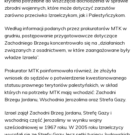
kryteria potrzebne do wszczęcia dochodzenia w sprawie
zbrodni wojennych, które może dotyczyć zarzutów
zarówno przeciwko Izraelczykom, jak i Palestyńczykom.
Według informacji podanych przez prokuratorów MTK w
grudniu, postępowanie przygotowawcze dotyczące
Zachodniego Brzegu koncentrowało się na „działaniach
związanych z osadnictwem, w które zaangażowane były
władze Izraela”.
Prokurator MTK poinformowała również, że złożyła
wniosek do sędziów o potwierdzenie kwestionowanego
statusu prawnego terytoriów palestyńskich, w skład
których na potrzeby MTK mają wchodzić: Zachodni
Brzegu Jordanu, Wschodnia Jerozolima oraz Strefa Gazy.
Izrael zajął Zachodni Brzeg Jordanu, Strefę Gazy i
wschodnią część Jerozolimy w wyniku wojny
sześciodniowej w 1967 roku. W 2005 roku Izraelczycy
wycofali się ze Strefy Gazy, lecz setki tysięcy żydowskich