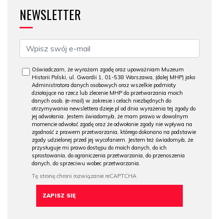
NEWSLETTER
Oświadczam, że wyrażam zgodę oraz upoważniam Muzeum
Historii Polski, ul. Gwardii 1, 01-538 Warszawa, (dalej MHP) jako
Administratora danych osobowych oraz wszelkie podmioty
działające na rzecz lub zlecenie MHP do przetwarzania moich
danych osob. (e-mail) w zakresie i celach niezbędnych do
otrzymywania newslettera dzieje.pl od dnia wyrażenia tej zgody do
jej odwołania. Jestem świadomy/a, że mam prawo w dowolnym
momencie odwołać zgodę oraz że odwołanie zgody nie wpływa na
zgodność z prawem przetwarzania, którego dokonano na podstawie
zgody udzielonej przed jej wycofaniem. Jestem też świadomy/a, że
przysługuje mi prawo dostępu do moich danych, do ich
sprostowania, do ograniczenia przetwarzania, do przenoszenia
danych, do sprzeciwu wobec przetwarzania.