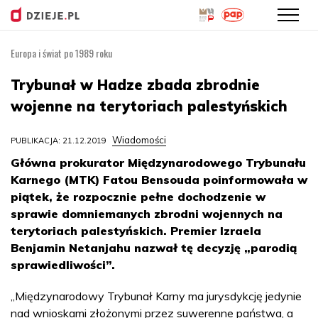
Europa i świat po 1989 roku
Przejdź
do
Trybunał w Hadze zbada zbrodnie
treści
wojenne na terytoriach palestyńskich
Wiadomości
PUBLIKACJA: 21.12.2019
Główna prokurator Międzynarodowego Trybunału
Karnego (MTK) Fatou Bensouda poinformowała w
piątek, że rozpocznie pełne dochodzenie w
sprawie domniemanych zbrodni wojennych na
terytoriach palestyńskich. Premier Izraela
Benjamin Netanjahu nazwał tę decyzję „parodią
sprawiedliwości”.
„Międzynarodowy Trybunał Karny ma jurysdykcję jedynie
nad wnioskami złożonymi przez suwerenne państwa, a