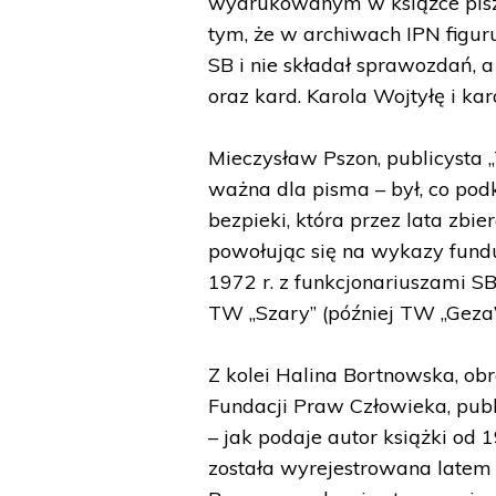
wydrukowanym w książce pisze
tym, że w archiwach IPN figu
SB i nie składał sprawozdań, 
oraz kard. Karola Wojtyłę i ka
Mieczysław Pszon, publicysta „
ważna dla pisma – był, co po
bezpieki, która przez lata zbi
powołując się na wykazy fund
1972 r. z funkcjonariuszami S
TW „Szary” (później TW „Geza”
Z kolei Halina Bortnowska, ob
Fundacji Praw Człowieka, publ
– jak podaje autor książki od 
została wyrejestrowana latem 