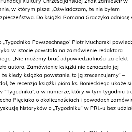
 Fundacji Kultury Chrześcijańskiej Znak zamieścił w
enie, w którym pisze: „Oświadczam, że nie byłem
pieczeństwa. Do książki Romana Graczyka odniosę 
o „Tygodnika Powszechnego” Piotr Mucharski powiedz
yka w istocie powstała na zamówienie redaktora
iego. „Nie możemy brać odpowiedzialności za efekt
ło autora. Zamówienie książki nie oznaczało jej
 że kiedy książka powstanie, to ją zrecenzujemy” –
ł, że recenzja książki pióra ks. Bonieckiego ukaże s
 ”Tygodnika”, a w numerze, który w tym tygodniu tra
iecha Pięciaka o okolicznościach i powodach zamówi
 dyskusję historyków o „Tygodniku” w PRL-u bez udzia