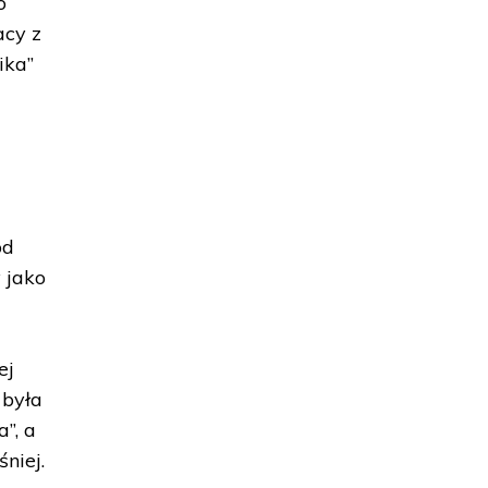
o
acy z
ika”
e
od
 jako
ej
 była
”, a
niej.