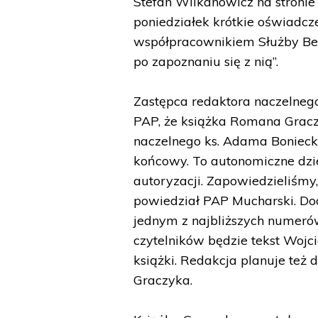
Stefan Wilkanowicz na stronie
poniedziałek krótkie oświadcz
współpracownikiem Służby Bez
po zapoznaniu się z nią”.
Zastępca redaktora naczelneg
PAP, że książka Romana Gracz
naczelnego ks. Adama Bonieck
końcowy. To autonomiczne dzie
autoryzacji. Zapowiedzieliśmy,
powiedział PAP Mucharski. Doda
jednym z najbliższych numerów
czytelników będzie tekst Wojc
książki. Redakcja planuje też
Graczyka.