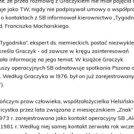
, że przed rozmową z Graczykiem nie miał pojęcia 
ruje jako TW, nigdy nie podpisywał umowy o współpr
a o kontaktach z SB informował kierownictwo „Tygodn
rd. Franciszka Macharskiego.
Tygodnika”, ekspert ds. niemieckich, postać niezwykl
dkreśla Graczyk - od zawsze w kręgu zainteresowań
erała informację na jego temat. W książce Graczyk
uszy operacyjnych SB odnotowuje spotkania Pszona 
B. Według Graczyka w l976. był on już zarejestrowany
).
rończyni praw człowieka, współzałożycielka Helsiński
icystka przez lata związana z miesięcznikiem „Znak”
1973 r. zarejestrowana jako kontakt operacyjny SB „Ala
1981 r. Według niej samej kontakt zerwała rok wcześ