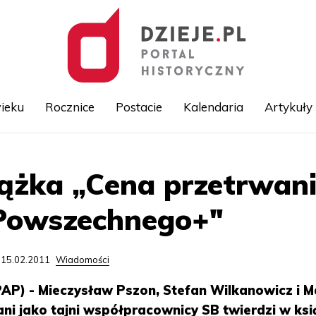
ieku
Rocznice
Postacie
Kalendaria
Artykuły
Przejdź
iążka „Cena przetrwan
do
treści
Powszechnego+"
 15.02.2011
Wiadomości
AP) - Mieczysław Pszon, Stefan Wilkanowicz i M
ani jako tajni współpracownicy SB twierdzi w ks