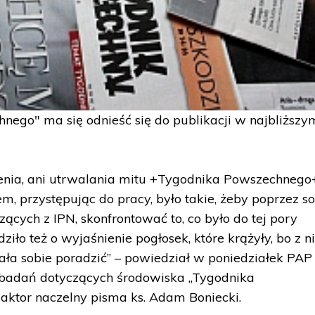
ego" ma się odnieść się do publikacji w najbliższy
enia, ani utrwalania mitu +Tygodnika Powszechnego
em, przystępując do pracy, było takie, żeby poprzez s
zących z IPN, skonfrontować to, co było do tej pory
ło też o wyjaśnienie pogłosek, które krążyły, bo z n
ła sobie poradzić” – powiedział w poniedziałek PAP
e badań dotyczących środowiska „Tygodnika
aktor naczelny pisma ks. Adam Boniecki.