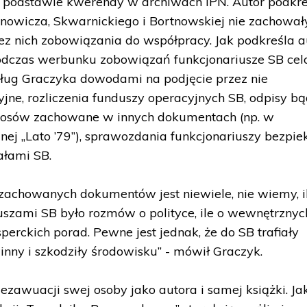
 podstawie kwerendy w archiwach IPN. Autor podkre
owicza, Skwarnickiego i Bortnowskiej nie zachowały
ez nich zobowiązania do współpracy. Jak podkreśla a
podczas werbunku zobowiązań funkcjonariusze SB ce
dług Graczyka dowodami na podjęcie przez nie
jne, rozliczenia funduszy operacyjnych SB, odpisy b
donosów zachowane w innych dokumentach (np. w
j „Lato ’79”), sprawozdania funkcjonariuszy bezpiek
ałami SB.
 zachowanych dokumentów jest niewiele, nie wiemy, i
uszami SB było rozmów o polityce, ile o wewnętrznyc
perckich porad. Pewne jest jednak, że do SB trafiały
winny i szkodziły środowisku” - mówił Graczyk.
ezawuacji swej osoby jako autora i samej książki. Ja