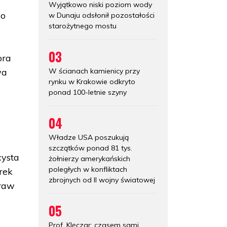
Wyjątkowo niski poziom wody
 o
w Dunaju odsłonił pozostałości
starożytnego mostu
03
ora
wa
W ścianach kamienicy przy
rynku w Krakowie odkryto
ponad 100-letnie szyny
04
Władze USA poszukują
szczątków ponad 81 tys.
cysta
żołnierzy amerykańskich
poległych w konfliktach
rek
zbrojnych od II wojny światowej
praw
05
Prof. Klęczar: czasem sami