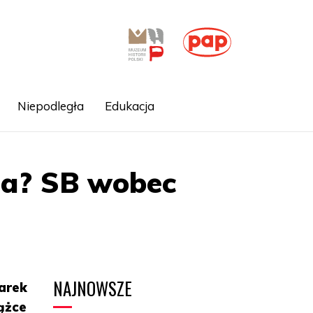
Niepodległa
Edukacja
ia? SB wobec
NAJNOWSZE
arek
iążce