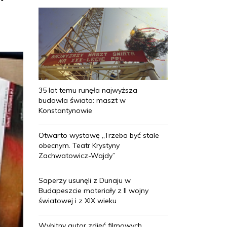
35 lat temu runęła najwyższa
budowla świata: maszt w
Konstantynowie
Otwarto wystawę „Trzeba być stale
obecnym. Teatr Krystyny
Zachwatowicz-Wajdy”
Saperzy usunęli z Dunaju w
Budapeszcie materiały z II wojny
światowej i z XIX wieku
Wybitny autor zdjęć filmowych