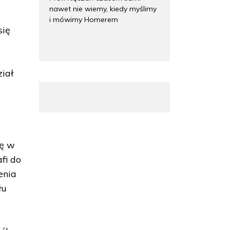
nawet nie wiemy, kiedy myślimy
i mówimy Homerem
się
iał
ię w
fi do
enia
łu