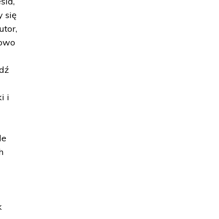
śla,
 się
utor,
lowo
ądź
i i
le
h
k