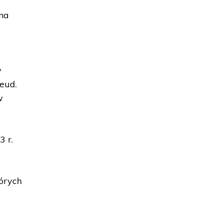
 na
y
eud.
w
3 r.
tórych