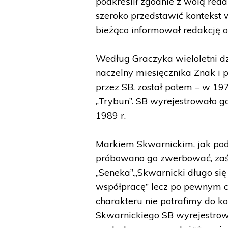
podkreślił zgodnie z wolą red
szeroko przedstawić kontekst 
bieżąco informował redakcję o
Według Graczyka wieloletni dzia
naczelny miesięcznika Znak i 
przez SB, został potem – w 197
„Trybun”. SB wyrejestrowało 
1989 r.
Markiem Skwarnickim, jak podaj
próbowano go zwerbować, zaś f
„Seneka”.„Skwarnicki długo się 
współpracę” lecz po pewnym cza
charakteru nie potrafimy do k
Skwarnickiego SB wyrejestrow