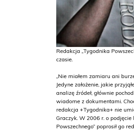
Redakcja „Tygodnika Powszechn
czasie.
„Nie miałem zamiaru ani burz
Jedyne założenie, jakie przyjął
analizę źródeł, głównie pochod
wiadome z dokumentami. Chodzi
redakcja +Tygodnika+ nie umia
Graczyk. W 2006 r. o podjęci
Powszechnego” poprosił go red