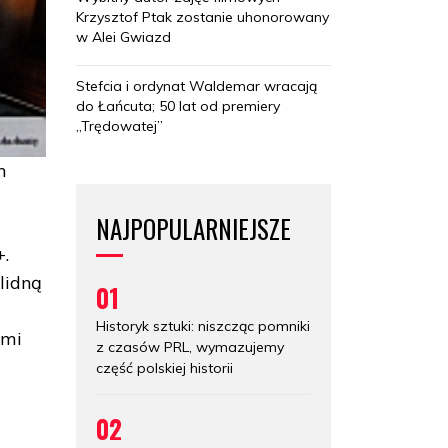
Krzysztof Ptak zostanie uhonorowany
w Alei Gwiazd
Stefcia i ordynat Waldemar wracają
do Łańcuta; 50 lat od premiery
„Trędowatej”
m
NAJPOPULARNIEJSZE
+.
olidną
01
Historyk sztuki: niszcząc pomniki
imi
z czasów PRL, wymazujemy
część polskiej historii
02