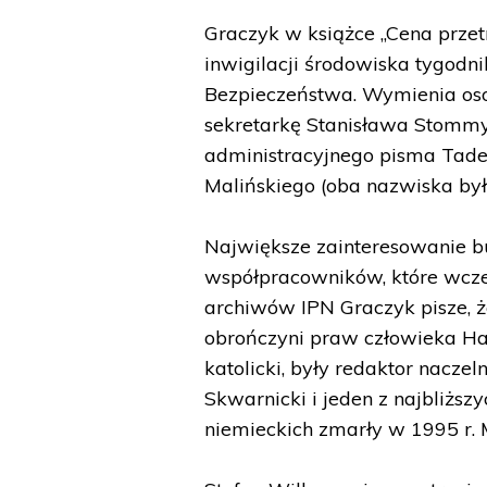
Graczyk w książce „Cena prze
inwigilacji środowiska tygodn
Bezpieczeństwa. Wymienia osob
sekretarkę Stanisława Stommy Ha
administracyjnego pisma Tad
Malińskiego (oba nazwiska był
Największe zainteresowanie b
współpracowników, które wcze
archiwów IPN Graczyk pisze, ż
obrończyni praw człowieka Hal
katolicki, były redaktor nacze
Skwarnicki i jeden z najbliżs
niemieckich zmarły w 1995 r. 