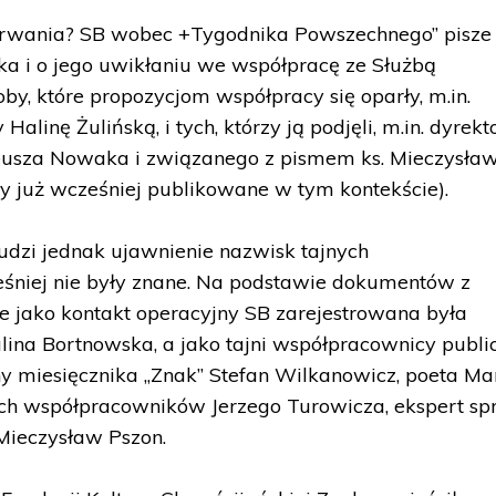
trwania? SB wobec +Tygodnika Powszechnego” pisze
ika i o jego uwikłaniu we współpracę ze Służbą
y, które propozycjom współpracy się oparły, m.in.
linę Żulińską, i tych, którzy ją podjęli, m.in. dyrekt
eusza Nowaka i związanego z pismem ks. Mieczysła
y już wcześniej publikowane w tym kontekście).
udzi jednak ujawnienie nazwisk tajnych
śniej nie były znane. Na podstawie dokumentów z
e jako kontakt operacyjny SB zarejestrowana była
ina Bortnowska, a jako tajni współpracownicy publi
lny miesięcznika „Znak” Stefan Wilkanowicz, poeta Ma
zych współpracowników Jerzego Turowicza, ekspert s
Mieczysław Pszon.