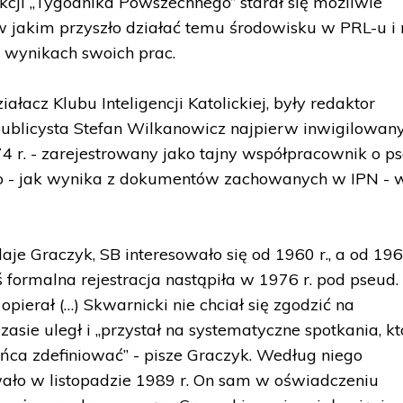
akcji „Tygodnika Powszechnego” starał się możliwie
w jakim przyszło działać temu środowisku w PRL-u i
 wynikach swoich prac.
łacz Klubu Inteligencji Katolickiej, były redaktor
publicysta Stefan Wilkanowicz najpierw inwigilowan
4 r. - zarejestrowany jako tajny współpracownik o ps
go - jak wynika z dokumentów zachowanych w IPN - 
e Graczyk, SB interesowało się od 1960 r., a od 196
ormalna rejestracja nastąpiła w 1976 r. pod pseud.
opierał (…) Skwarnicki nie chciał się zgodzić na
sie uległ i „przystał na systematyczne spotkania, k
ońca zdefiniować” - pisze Graczyk. Według niego
ało w listopadzie 1989 r. On sam w oświadczeniu