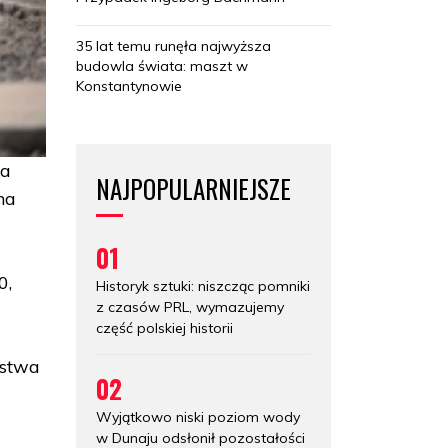
35 lat temu runęła najwyższa
budowla świata: maszt w
Konstantynowie
ja
NAJPOPULARNIEJSZE
na
01
0,
Historyk sztuki: niszcząc pomniki
z czasów PRL, wymazujemy
część polskiej historii
ństwa
02
Wyjątkowo niski poziom wody
w Dunaju odsłonił pozostałości