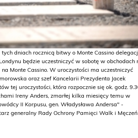
tych dniach rocznicą bitwy o Monte Cassino delegac
Londynu będzie uczestniczyć w sobotę w obchodach 
a Monte Cassino. W uroczystości ma uczestniczyć
orowska oraz szef Kancelarii Prezydenta Jacek
 tej uroczystości, która rozpocznie się ok. godz. 9.3
hami Ireny Anders, zmarłej kilka miesięcy temu w
dowódcy II Korpusu, gen. Władysława Andersa" -
tarz generalny Rady Ochrony Pamięci Walk i Męcze