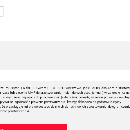
m Historii Polski, ul. Gwardii 1, 01-538 Warszawa, (dalej MHP) jako Administratora
 rzecz lub zlecenie MHP do przetwarzania moich danych osob. (e-mail) w zakresie i celac
 dnia wyrażenia tej zgody do jej odwołania. Jestem świadomy/a, że mam prawo w dowoln
wpływa na zgodność z prawem przetwarzania, którego dokonano na podstawie zgody
, że przysługuje mi prawo dostępu do moich danych, do ich sprostowania, do ograniczeni
wobec przetwarzania.