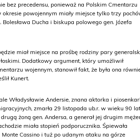
enie bez precedensu, ponieważ na Polskim Cmentarzu
okresie powojennym miały miejsce tylko trzy pochó
. Bolesława Ducha i biskupa polowego gen. Józefa
dzie miał miejsce na prośbę rodziny pary generalski
oskimi. Dodatkowy argument, który umożliwił
entarzu wojennym, stanowił fakt, że była ona równi
ślił Kunert.
ale Władysławie Andersie, znana aktorka i piosenka
igracyjnych, zmarła 29 listopada ub.r. w wieku 90 la
drugą żoną gen. Andersa, a generał jej drugim męż
Zachodzie miała stopień podporucznika. Śpiewała
 Monte Cassino i tuż po udanym ataku na górze