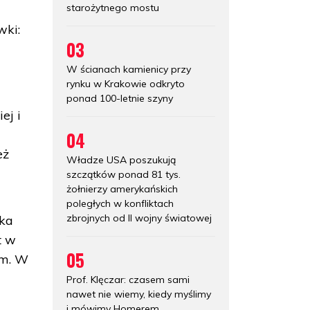
starożytnego mostu
wki:
03
W ścianach kamienicy przy
rynku w Krakowie odkryto
ponad 100-letnie szyny
ej i
04
eż
Władze USA poszukują
szczątków ponad 81 tys.
żołnierzy amerykańskich
poległych w konfliktach
zbrojnych od II wojny światowej
rka
t w
05
em. W
Prof. Klęczar: czasem sami
nawet nie wiemy, kiedy myślimy
i mówimy Homerem