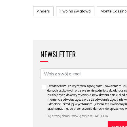
Anders
II wojna światowa
Monte Cassino
NEWSLETTER
Oświadczam, że wyrażam zgodę oraz upoważniam Muzeu
danych osobowych oraz wszelkie podmioty działające na
niezbędnych do otrzymywania newslettera dzieje.pl od
momencie odwołać zgodę oraz że odwołanie zgody nie 
udzielonej przed jej wycofaniem. Jestem też świadomy/a
przetwarzania, do przenoszenia danych, do sprzeciwu 