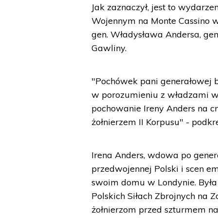
Jak zaznaczył, jest to wydarz
Wojennym na Monte Cassino w 
gen. Władysława Andersa, gen
Gawliny.
"Pochówek pani generałowej bę
w porozumieniu z władzami wł
pochowanie Ireny Anders na cm
żołnierzem II Korpusu" - podkre
Irena Anders, wdowa po gener
przedwojennej Polski i scen em
swoim domu w Londynie. Była 
Polskich Siłach Zbrojnych na 
żołnierzom przed szturmem na