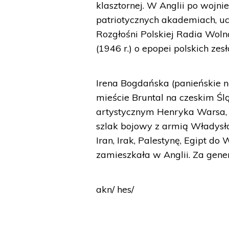
klasztornej. W Anglii po wojn
patriotycznych akademiach, uc
Rozgłośni Polskiej Radia Woln
(1946 r.) o epopei polskich zes
Irena Bogdańska (panieńskie n
mieście Bruntal na czeskim Ś
artystycznym Henryka Warsa, a
szlak bojowy z armią Władysł
Iran, Irak, Palestynę, Egipt do
zamieszkała w Anglii. Za gen
akn/ hes/