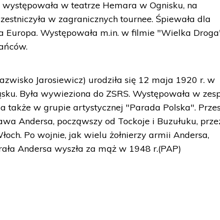
ie występowała w teatrze Hemara w Ognisku, na
zestniczyła w zagranicznych tournee. Śpiewała dla
a Europa. Występowała m.in. w filmie "Wielka Droga
łańców.
azwisko Jarosiewicz) urodziła się 12 maja 1920 r. w
ląsku. Była wywieziona do ZSRS. Występowała w zes
 także w grupie artystycznej "Parada Polska". Prze
awa Andersa, począwszy od Tockoje i Buzułuku, prze
 Włoch. Po wojnie, jak wielu żołnierzy armii Andersa,
erała Andersa wyszła za mąż w 1948 r.(PAP)