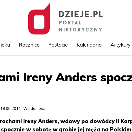
ieku
Rocznice
Postacie
Kalendaria
Artykuły
Przejdź
ami Ireny Anders spoc
do
treści
 18.05.2011
Wiadomości
prochami Ireny Anders, wdowy po dowódcy II Kor
 spocznie w sobotę w grobie jej męża na Polskim