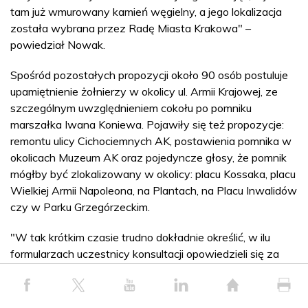
tam już wmurowany kamień węgielny, a jego lokalizacja
została wybrana przez Radę Miasta Krakowa" –
powiedział Nowak.
Spośród pozostałych propozycji około 90 osób postuluje
upamiętnienie żołnierzy w okolicy ul. Armii Krajowej, ze
szczególnym uwzględnieniem cokołu po pomniku
marszałka Iwana Koniewa. Pojawiły się też propozycje:
remontu ulicy Cichociemnych AK, postawienia pomnika w
okolicach Muzeum AK oraz pojedyncze głosy, że pomnik
mógłby być zlokalizowany w okolicy: placu Kossaka, placu
Wielkiej Armii Napoleona, na Plantach, na Placu Inwalidów
czy w Parku Grzegórzeckim.
"W tak krótkim czasie trudno dokładnie określić, w ilu
formularzach uczestnicy konsultacji opowiedzieli się za
inną formą upamiętnienia niż pomnik w dotychczas
proponowanej formie +Wstęgi Pamięci+. Po po pobieżnej
analizie widać jednak sporo opinii wskazujących na