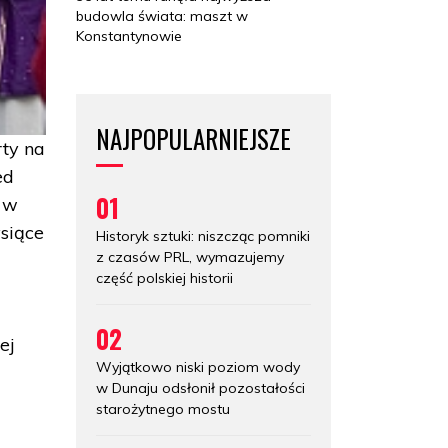
budowla świata: maszt w
Konstantynowie
NAJPOPULARNIEJSZE
rty na
ed
01
y w
ysiące
Historyk sztuki: niszcząc pomniki
z czasów PRL, wymazujemy
część polskiej historii
02
ej
Wyjątkowo niski poziom wody
w Dunaju odsłonił pozostałości
starożytnego mostu