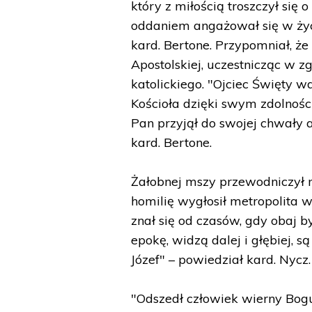
który z miłością troszczył się
oddaniem angażował się w życ
kard. Bertone. Przypomniał, że 
Apostolskiej, uczestnicząc w
katolickiego. "Ojciec Święty w
Kościoła dzięki swym zdolności
Pan przyjął do swojej chwały a
kard. Bertone.
Żałobnej mszy przewodniczył nu
homilię wygłosił metropolita w
znał się od czasów, gdy obaj b
epokę, widzą dalej i głębiej, s
Józef" – powiedział kard. Nycz.
"Odszedł człowiek wierny Bogu