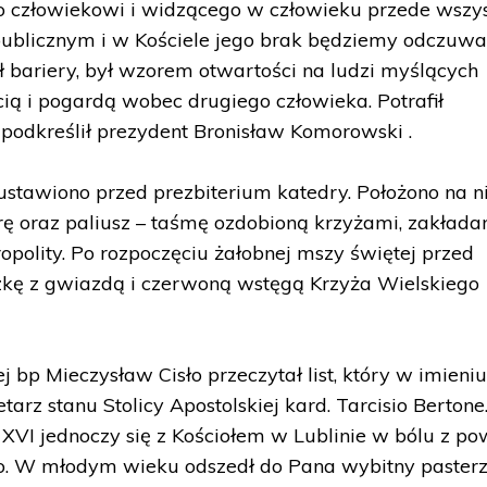
go człowiekowi i widzącego w człowieku przede wszy
 publicznym i w Kościele jego brak będziemy odczuw
zał bariery, był wzorem otwartości na ludzi myślących
iścią i pogardą wobec drugiego człowieka. Potrafił
 podkreślił prezydent Bronisław Komorowski .
stawiono przed prezbiterium katedry. Położono na ni
trę oraz paliusz – taśmę ozdobioną krzyżami, zakłada
polity. Po rozpoczęciu żałobnej mszy świętej przed
zkę z gwiazdą i czerwoną wstęgą Krzyża Wielskiego
ej bp Mieczysław Cisło przeczytał list, który w imieni
arz stanu Stolicy Apostolskiej kard. Tarcisio Bertone
XVI jednoczy się z Kościołem w Lublinie w bólu z p
go. W młodym wieku odszedł do Pana wybitny pasterz