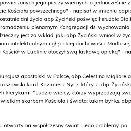
 o powierzonych jego pieczy wiernych, a jednocześnie z
ie Kościoła powszechnego" - napisał w imieniu papi
ostatnie dni życia abp Życiński poświęcił służbie Stol
 zgromadzeniu plenarnym Kongregacji ds. wychowania
dzięczny jest za wkład, jaki abp Życiński wniósł w życ
om intelektualnym i głębokiej duchowości. Modli się,
 Kościół w Lublinie otoczył swą łaskawą opieką" - na
ncjusz apostolski w Polsce, abp Celestino Migliore 
arszawski kard. Kazimierz Nycz, który z abp. Życińs
yli klerykami. "Ludzie wielcy, którzy wyprzedzają sw
ą wielkim skarbem Kościoła i świata; takim był ks. ab
, otwarty na współczesny świat i jego problemy, po