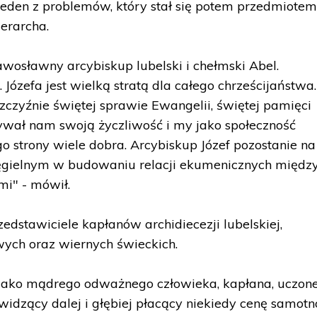
jeden z problemów, który stał się potem przedmiote
ierarcha.
awosławny arcybiskup lubelski i chełmski Abel.
Józefa jest wielką stratą dla całego chrześcijaństwa.
zczyźnie świętej sprawie Ewangelii, świętej pamięci
ywał nam swoją życzliwość i my jako społeczność
 strony wiele dobra. Arcybiskup Józef pozostanie na
ęgielnym w budowaniu relacji ekumenicznych międz
mi" - mówił.
edstawiciele kapłanów archidiecezji lubelskiej,
ych oraz wiernych świeckich.
jako mądrego odważnego człowieka, kapłana, uczone
 widzący dalej i głębiej płacący niekiedy cenę samotno