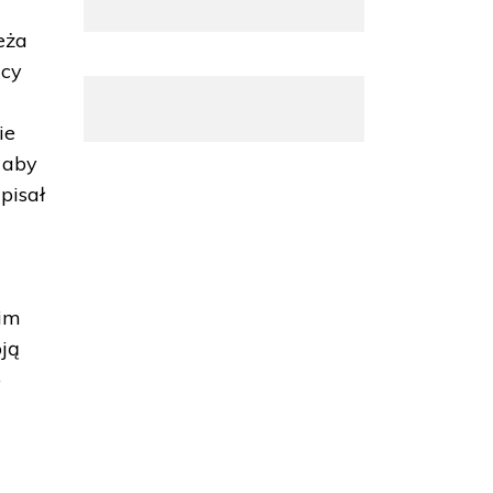
eża
icy
ie
 aby
pisał
a
kim
oją
p