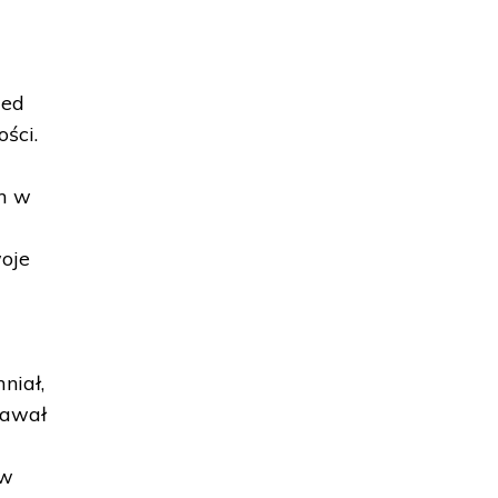
zed
ści.
em w
woje
niał,
 dawał
 w