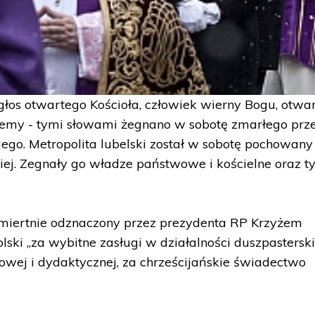
łos otwartego Kościoła, człowiek wierny Bogu, otwa
blemy - tymi słowami żegnano w sobotę zmarłego prz
iego. Metropolita lubelski został w sobotę pochowan
iej. Zegnały go władze państwowe i kościelne oraz t
ośmiertnie odznaczony przez prezydenta RP Krzyżem
ski „za wybitne zasługi w działalności duszpasterski
owej i dydaktycznej, za chrześcijańskie świadectwo