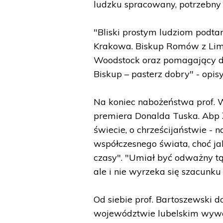
ludzku spracowany, potrzebny 
"Bliski prostym ludziom podta
Krakowa. Biskup Romów z Lim
Woodstock oraz pomagający d
Biskup – pasterz dobry" - opis
Na koniec nabożeństwa prof. W
premiera Donalda Tuska. Abp 
świecie, o chrześcijaństwie - n
współczesnego świata, choć ja
czasy". "Umiał być odważny tą
ale i nie wyrzeka się szacunku
Od siebie prof. Bartoszewski do
województwie lubelskim wywar