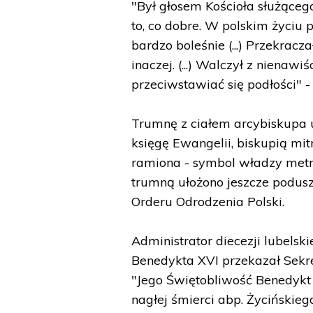
"Był głosem Kościoła służące
to, co dobre. W polskim życiu
bardzo boleśnie (...) Przekrac
inaczej. (...) Walczył z nienaw
przeciwstawiać się podłości" -
Trumnę z ciałem arcybiskupa u
księgę Ewangelii, biskupią mi
ramiona - symbol władzy metro
trumną ułożono jeszcze podus
Orderu Odrodzenia Polski.
Administrator diecezji lubelski
Benedykta XVI przekazał Sekret
"Jego Świętobliwość Benedykt 
nagłej śmierci abp. Życińskie