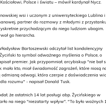
Kościołowi, Polsce i światu – mówił kardynał Nycz.
rnowskiej wsi i uczonym z uniwersyteckiego Lublina i
anowej, partner do rozmowy z młodymi z przystank
yskretnie przychodzącym do niego ludziom ubogim.
ywał go hierarcha.
ładysław Bartoszewski odczytał list kondolencyjny
Życiński to symbol odważnego myślenia o Polsce, o
apisał premier. Jak przypomniał, arcybiskup "nie bał s
k mało kto, miał świadomość zagrożeń, które niosą n
 odmianą odwagi, która czerpie z doświadczenia wia
 dla rozumu" - napisał Donald Tusk.
dał, że ostatnich 14 lat posługi abp. Życińskiego w
ło na niego "niezatarty wpływ". "To było ważnych 1