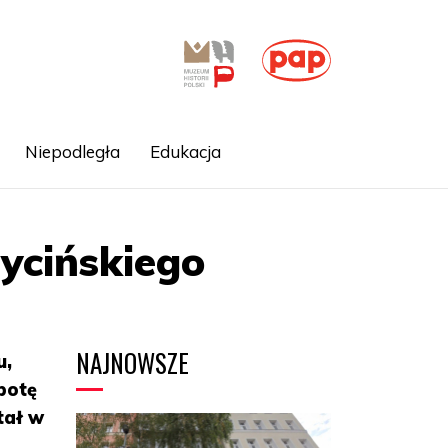
Niepodległa
Edukacja
ycińskiego
NAJNOWSZE
u,
botę
tał w