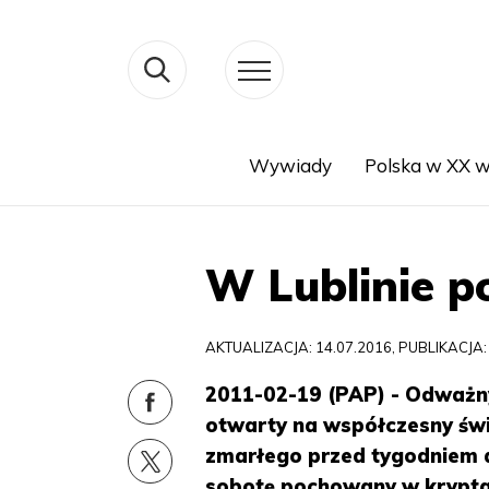
Wywiady
Polska w XX w
Search
W Lublinie p
AKTUALIZACJA: 14.07.2016, PUBLIKACJA:
2011-02-19 (PAP) - Odważny
otwarty na współczesny świ
zmarłego przed tygodniem ab
sobotę pochowany w kryptac