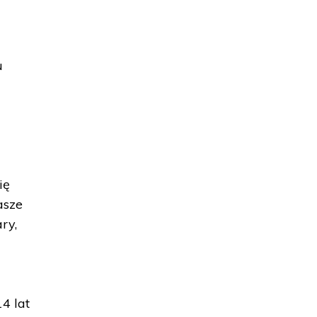
u
ię
asze
ry,
4 lat