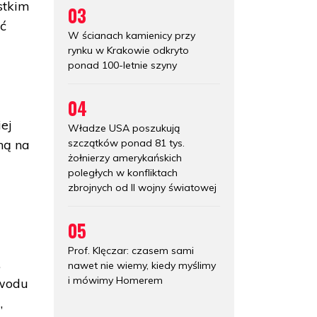
stkim
03
ać
W ścianach kamienicy przy
rynku w Krakowie odkryto
ponad 100-letnie szyny
04
ej
Władze USA poszukują
ną na
szczątków ponad 81 tys.
żołnierzy amerykańskich
poległych w konfliktach
zbrojnych od II wojny światowej
05
u
Prof. Klęczar: czasem sami
.
nawet nie wiemy, kiedy myślimy
i mówimy Homerem
owodu
,