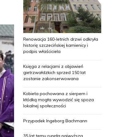
Renowacja 160-letnich drzwi odkryła
historię szczecińskiej kamienicy i
podpis właściciela
Księga z relacjami z objawień
gietrzwałdzkich sprzed 150 lat
zostanie zakonserwowana
Kobieta pochowana z sierpem i
kłódką mogła wywodzić się spoza
lokalnej społeczności
Przypadek Ingeborg Bachmann
35 lat temu runęła najwyższa