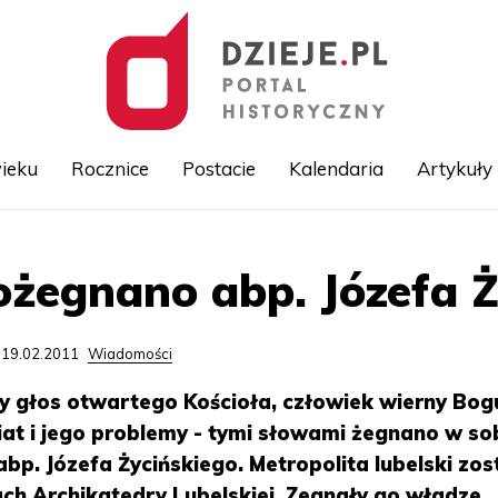
ieku
Rocznice
Postacie
Kalendaria
Artykuły
Przejdź
ożegnano abp. Józefa Ż
do
treści
 19.02.2011
Wiadomości
 głos otwartego Kościoła, człowiek wierny Bog
at i jego problemy - tymi słowami żegnano w so
p. Józefa Życińskiego. Metropolita lubelski zos
h Archikatedry Lubelskiej. Zegnały go władze