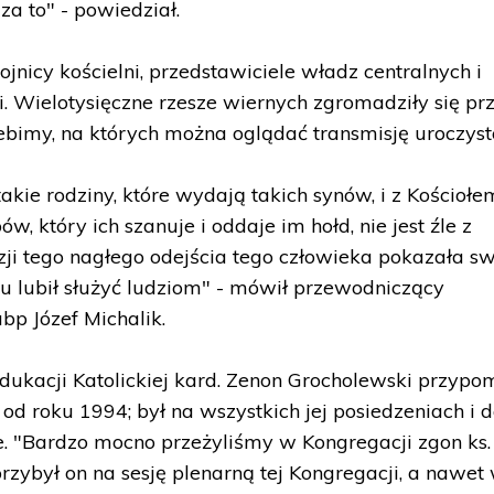
a to" - powiedział.
ojnicy kościelni, przedstawiciele władz centralnych i
i. Wielotysięczne rzesze wiernych zgromadziły się pr
ebimy, na których można oglądać transmisję uroczysto
a takie rodziny, które wydają takich synów, i z Kościoł
ów, który ich szanuje i oddaje im hołd, nie jest źle z
zji tego nagłego odejścia tego człowieka pokazała s
tu lubił służyć ludziom" - mówił przewodniczący
bp Józef Michalik.
ukacji Katolickiej kard. Zenon Grocholewski przypom
j od roku 1994; był na wszystkich jej posiedzeniach i
. "Bardzo mocno przeżyliśmy w Kongregacji zgon ks.
przybył on na sesję plenarną tej Kongregacji, a nawet