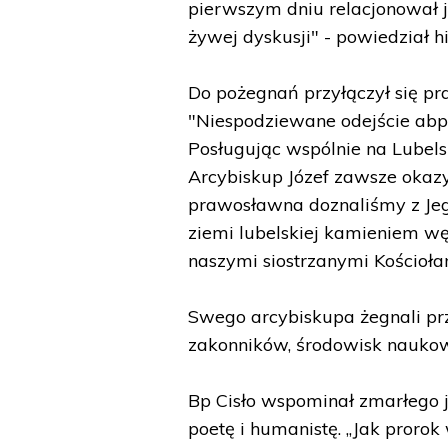
pierwszym dniu relacjonował 
żywej dyskusji" - powiedział h
Do pożegnań przyłączył się pr
"Niespodziewane odejście abp. 
Posługując wspólnie na Lubels
Arcybiskup Józef zawsze okaz
prawosławna doznaliśmy z Jego
ziemi lubelskiej kamieniem w
naszymi siostrzanymi Kościoła
Swego arcybiskupa żegnali prz
zakonników, środowisk naukow
Bp Cisło wspominał zmarłego 
poetę i humanistę. „Jak prorok