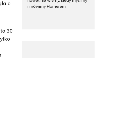
nawet nie wiemy, kiedy myślimy
gła o
i mówimy Homerem
to 30
ylko
i
h