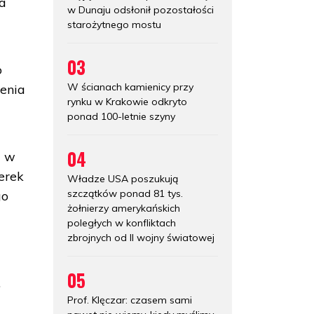
ra
w Dunaju odsłonił pozostałości
starożytnego mostu
03
o
W ścianach kamienicy przy
cenia
rynku w Krakowie odkryto
ponad 100-letnie szyny
04
ę w
erek
Władze USA poszukują
szczątków ponad 81 tys.
go
żołnierzy amerykańskich
poległych w konfliktach
zbrojnych od II wojny światowej
05
.
Prof. Klęczar: czasem sami