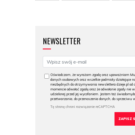
NEWSLETTER
Oświadczam, że wyrażam zgodę oraz upoważniam Muzeu
danych osobowych oraz wszelkie podmioty działające na
niezbędnych do otrzymywania newslettera dzieje.pl od
momencie odwołać zgodę oraz że odwołanie zgody nie 
udzielonej przed jej wycofaniem. Jestem też świadomy/a
przetwarzania, do przenoszenia danych, do sprzeciwu 