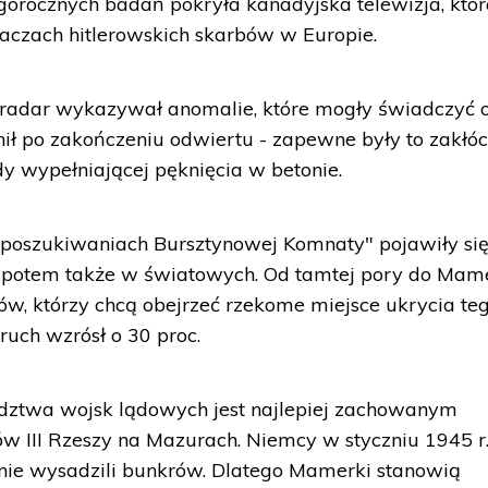
egorocznych badań pokryła kanadyjska telewizja, któ
waczach hitlerowskich skarbów w Europie.
radar wykazywał anomalie, które mogły świadczyć 
cenił po zakończeniu odwiertu - zapewne były to zakłó
wypełniającej pęknięcia w betonie.
 "poszukiwaniach Bursztynowej Komnaty" pojawiły si
a potem także w światowych. Od tamtej pory do Mam
tów, którzy chcą obejrzeć rzekome miejsce ukrycia te
uch wzrósł o 30 proc.
twa wojsk lądowych jest najlepiej zachowanym
w III Rzeszy na Mazurach. Niemcy w styczniu 1945 r
i nie wysadzili bunkrów. Dlatego Mamerki stanowią