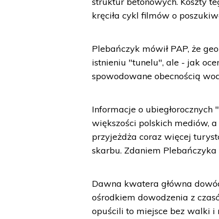
struktur betonowych. Koszty t
kręciła cykl filmów o poszuki
Plebańczyk mówił PAP, że geo
istnieniu "tunelu", ale - jak o
spowodowane obecnością wody 
Informacje o ubiegłorocznych
większości polskich mediów, 
przyjeżdża coraz więcej turys
skarbu. Zdaniem Plebańczyka r
Dawna kwatera główna dowódz
ośrodkiem dowodzenia z czasó
opuścili to miejsce bez walki 