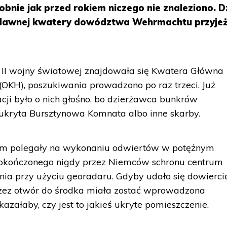
nie jak przed rokiem niczego nie znaleziono. Dz
 dawnej kwatery dowództwa Wehrmachtu przyje
II wojny światowej znajdowała się Kwatera Główna
OKH), poszukiwania prowadzono po raz trzeci. Już
ji było o nich głośno, bo dzierżawca bunkrów
ukryta Bursztynowa Komnata albo inne skarby.
m polegały na wykonaniu odwiertów w potężnym
kończonego nigdy przez Niemców schronu centrum
ania przy użyciu georadaru. Gdyby udało się dowierci
 przez otwór do środka miała zostać wprowadzona
załaby, czy jest to jakieś ukryte pomieszczenie.