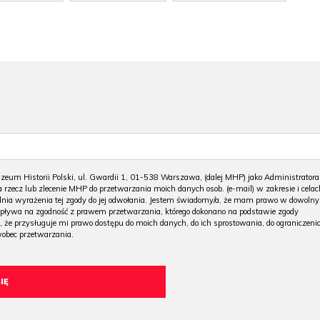
m Historii Polski, ul. Gwardii 1, 01-538 Warszawa, (dalej MHP) jako Administratora
 rzecz lub zlecenie MHP do przetwarzania moich danych osob. (e-mail) w zakresie i celac
 dnia wyrażenia tej zgody do jej odwołania. Jestem świadomy/a, że mam prawo w dowoln
wpływa na zgodność z prawem przetwarzania, którego dokonano na podstawie zgody
, że przysługuje mi prawo dostępu do moich danych, do ich sprostowania, do ograniczeni
wobec przetwarzania.