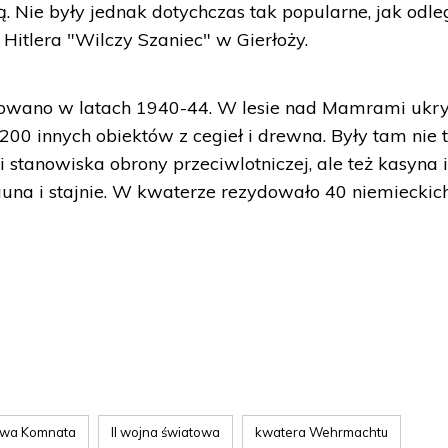
. Nie były jednak dotychczas tak popularne, jak odle
itlera "Wilczy Szaniec" w Gierłoży.
wano w latach 1940-44. W lesie nad Mamrami ukry
0 innych obiektów z cegieł i drewna. Były tam nie t
 stanowiska obrony przeciwlotniczej, ale też kasyna 
 sauna i stajnie. W kwaterze rezydowało 40 niemieckic
owa Komnata
II wojna światowa
kwatera Wehrmachtu