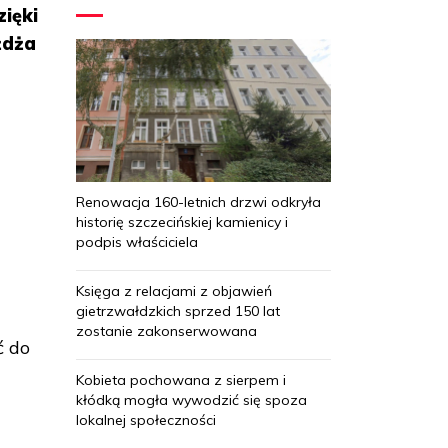
ięki
żdża
Renowacja 160-letnich drzwi odkryła
historię szczecińskiej kamienicy i
podpis właściciela
Księga z relacjami z objawień
gietrzwałdzkich sprzed 150 lat
zostanie zakonserwowana
ć do
Kobieta pochowana z sierpem i
kłódką mogła wywodzić się spoza
lokalnej społeczności