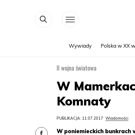
Wywiady
Polska w XX w
Search
II wojna światowa
W Mamerkach
Komnaty
PUBLIKACJA: 11.07.2017
Wiadomości
W poniemieckich bunkrach