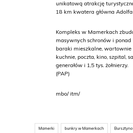
unikatową atrakcję turystyczną
18 km kwatera główna Adolfa H
Kompleks w Mamerkach zbudo
masywnych schronów i ponad 20
baraki mieszkalne, wartownie i
kuchnie, poczta, kino, szpital,
generałów i 1,5 tys. żołnierzy.
(PAP)
mbo/ itm/
Mamerki
bunkry w Mamerkach
Bursztyn