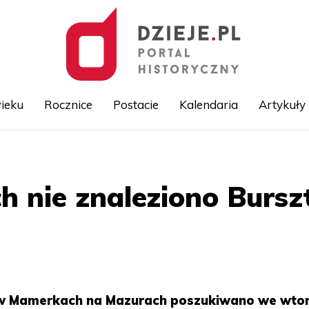
ieku
Rocznice
Postacie
Kalendaria
Artykuły
Przejdź
do
treści
 nie znaleziono Bursz
 w Mamerkach na Mazurach poszukiwano we wto