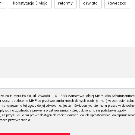
ni
Konstytucja 3 Maja
reformy
oświata
ławeczka
m Historii Polski, ul. Gwardii 1, 01-538 Warszawa, (dalej MHP) jako Administratora
 rzecz lub zlecenie MHP do przetwarzania moich danych osob. (e-mail) w zakresie i celac
 dnia wyrażenia tej zgody do jej odwołania. Jestem świadomy/a, że mam prawo w dowoln
wpływa na zgodność z prawem przetwarzania, którego dokonano na podstawie zgody
, że przysługuje mi prawo dostępu do moich danych, do ich sprostowania, do ograniczeni
wobec przetwarzania.