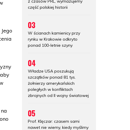
z czasów PRL, wymazujemy
 w
część polskiej historii
03
. Jego
W ścianach kamienicy przy
cenia
rynku w Krakowie odkryto
ponad 100-letnie szyny
04
zyzny
Władze USA poszukują
łaby
szczątków ponad 81 tys.
ów
żołnierzy amerykańskich
poległych w konfliktach
zbrojnych od II wojny światowej
 na
05
 ono
Prof. Klęczar: czasem sami
nawet nie wiemy, kiedy myślimy