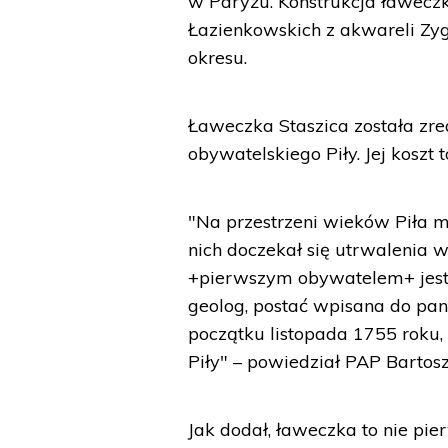
w Paryżu. Konstrukcja ławeczk
Łazienkowskich z akwareli Zy
okresu.
Ławeczka Staszica została zre
obywatelskiego Piły. Jej koszt to
"Na przestrzeni wieków Piła m
nich doczekał się utrwalenia 
+pierwszym obywatelem+ jest St
geolog, postać wpisana do pant
początku listopada 1755 roku,
Piły" – powiedział PAP Bartosz
Jak dodał, ławeczka to nie pie