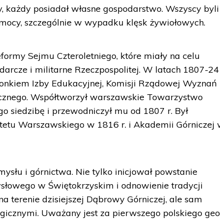
ny, każdy posiadał własne gospodarstwo. Wszyscy byli
mocy, szczególnie w wypadku klęsk żywiołowych.
eformy Sejmu Czteroletniego, które miały na celu
darcze i militarne Rzeczpospolitej. W latach 1807-24
złonkiem Izby Edukacyjnej, Komisji Rządowej Wyznań
licznego. Współtworzył warszawskie Towarzystwo
go siedzibę i przewodniczył mu od 1807 r. Był
etu Warszawskiego w 1816 r. i Akademii Górniczej
mysłu i górnictwa. Nie tylko inicjował powstanie
słowego w Świętokrzyskim i odnowienie tradycji
 terenie dzisiejszej Dąbrowy Górniczej, ale sam
gicznymi. Uważany jest za pierwszego polskiego geo