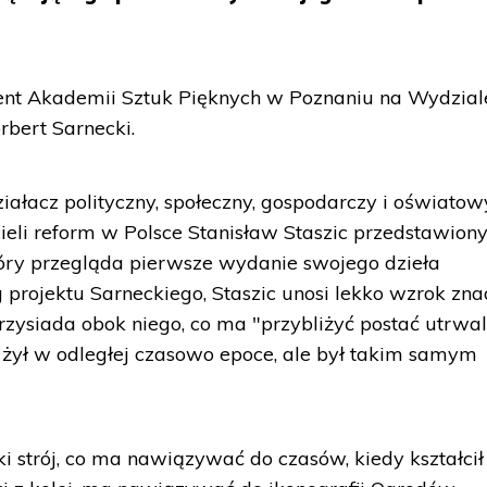
ent Akademii Sztuk Pięknych w Poznaniu na Wydzial
rbert Sarnecki.
ałacz polityczny, społeczny, gospodarczy i oświatow
eli reform w Polsce Stanisław Staszic przedstawiony
óry przegląda pierwsze wydanie swojego dzieła
g projektu Sarneckiego, Staszic unosi lekko wzrok zna
przysiada obok niego, co ma "przybliżyć postać utrwa
y żył w odległej czasowo epoce, ale był takim samym
ki strój, co ma nawiązywać do czasów, kiedy kształcił 