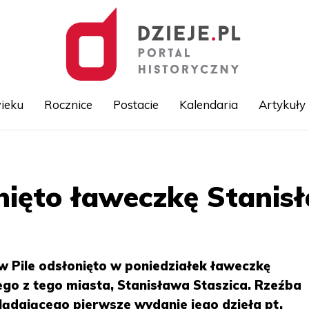
ieku
Rocznice
Postacie
Kalendaria
Artykuły
Przejdź
do
treści
nięto ławeczkę Stanis
 w Pile odsłonięto w poniedziałek ławeczkę
go z tego miasta, Stanisława Staszica. Rzeźba
lądającego pierwsze wydanie jego dzieła pt.