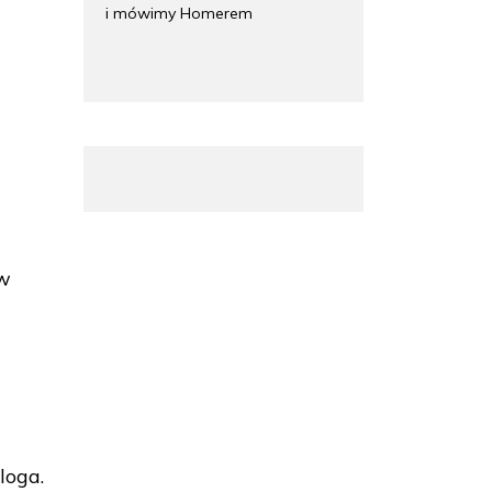
i mówimy Homerem
 w
loga.