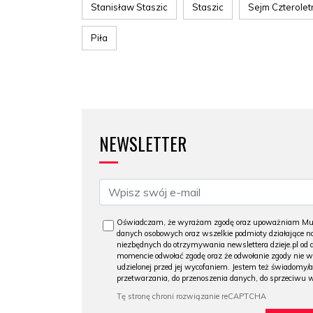
Stanisław Staszic
Staszic
Sejm Czterolet
Piła
NEWSLETTER
Oświadczam, że wyrażam zgodę oraz upoważniam Muzeu
danych osobowych oraz wszelkie podmioty działające na
niezbędnych do otrzymywania newslettera dzieje.pl od
momencie odwołać zgodę oraz że odwołanie zgody nie 
udzielonej przed jej wycofaniem. Jestem też świadomy/a
przetwarzania, do przenoszenia danych, do sprzeciwu 