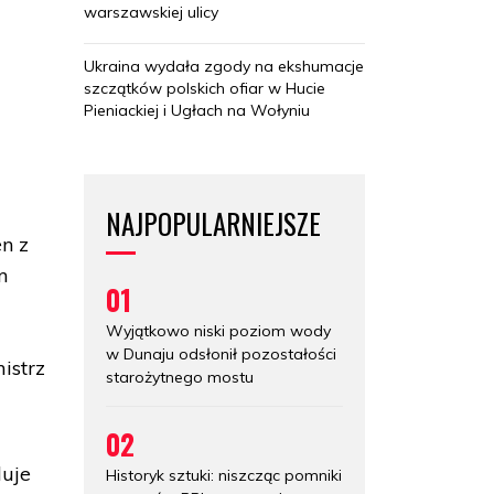
warszawskiej ulicy
o
Ukraina wydała zgody na ekshumacje
szczątków polskich ofiar w Hucie
Pieniackiej i Ugłach na Wołyniu
NAJPOPULARNIEJSZE
n z
m
01
Wyjątkowo niski poziom wody
w Dunaju odsłonił pozostałości
istrz
starożytnego mostu
02
duje
Historyk sztuki: niszcząc pomniki