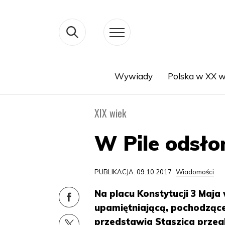
Wywiady
Polska w XX w
Search
XIX wiek
W Pile odsło
PUBLIKACJA: 09.10.2017
Wiadomości
Na placu Konstytucji 3 Maja
upamiętniającą, pochodzące
przedstawia Staszica przeg