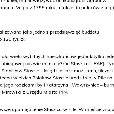
i z kolei, ma nawiązywać do ikonografii Ogrodów
gmunta Vogla z 1795 roku, a także do pałaców z teg
alizowana jako jedno z przedsięwzięć budżetu
 125 tys. zł.
iała wielu wybitnych mieszkańców, jednak tylko jede
w obiegowej nazwie miasta (Gród Staszica – PAP). Ty
anisław Staszic – ksiądz, pisarz mąż stanu, filozof i
eonu wielkich Polaków. Staszic urodził się w Pile na
 a jego rodzicami byli Katarzyna i Wawrzyniec – burm
 Mirowski z Urzędu Miasta Piły.
rwsze upamiętnienie Staszica w Pile. W mieście znaj