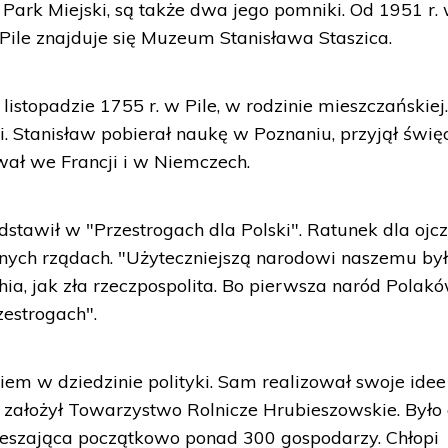
z Park Miejski, są także dwa jego pomniki. Od 1951 r.
ile znajduje się Muzeum Stanisława Staszica.
 listopadzie 1755 r. w Pile, w rodzinie mieszczańskiej
mi. Stanisław pobierał naukę w Poznaniu, przyjął świę
wał we Francji i w Niemczech.
dstawił w "Przestrogach dla Polski". Ratunek dla ojc
ycznych rządach. "Użyteczniejszą narodowi naszemu by
ia, jak zła rzeczpospolita. Bo pierwsza naród Polak
zestrogach".
ykiem w dziedzinie polityki. Sam realizował swoje idee
 założył Towarzystwo Rolnicze Hrubieszowskie. Było
rzeszająca początkowo ponad 300 gospodarzy. Chłopi