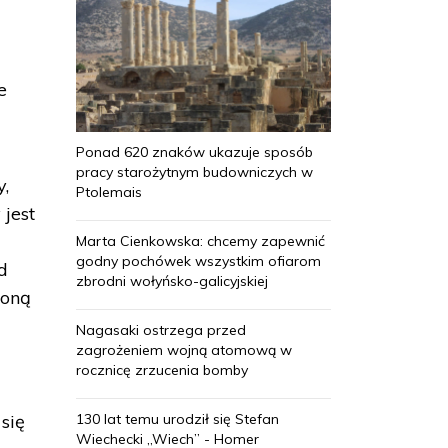
e
Ponad 620 znaków ukazuje sposób
pracy starożytnym budowniczych w
y,
Ptolemais
 jest
Marta Cienkowska: chcemy zapewnić
godny pochówek wszystkim ofiarom
d
zbrodni wołyńsko-galicyjskiej
loną
Nagasaki ostrzega przed
zagrożeniem wojną atomową w
rocznicę zrzucenia bomby
130 lat temu urodził się Stefan
się
Wiechecki „Wiech” - Homer