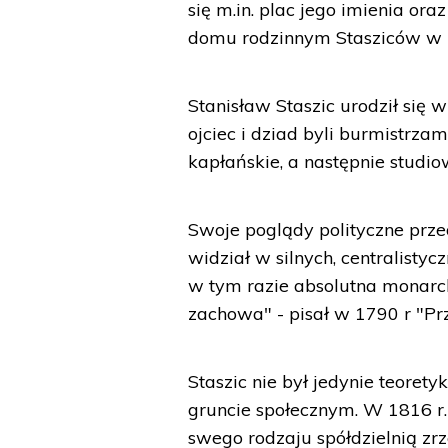
się m.in. plac jego imienia ora
domu rodzinnym Stasziców w P
Stanisław Staszic urodził się w
ojciec i dziad byli burmistrza
kapłańskie, a następnie studio
Swoje poglądy polityczne prze
widział w silnych, centralist
w tym razie absolutna monarch
zachowa" - pisał w 1790 r "Pr
Staszic nie był jedynie teoret
gruncie społecznym. W 1816 r.
swego rodzaju spółdzielnią z