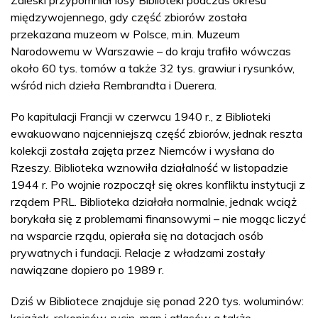
międzywojennego, gdy część zbiorów została
przekazana muzeom w Polsce, m.in. Muzeum
Narodowemu w Warszawie – do kraju trafiło wówczas
około 60 tys. tomów a także 32 tys. grawiur i rysunków,
wśród nich dzieła Rembrandta i Duerera.
Po kapitulacji Francji w czerwcu 1940 r., z Biblioteki
ewakuowano najcenniejszą część zbiorów, jednak reszta
kolekcji została zajęta przez Niemców i wysłana do
Rzeszy. Biblioteka wznowiła działalność w listopadzie
1944 r. Po wojnie rozpoczął się okres konfliktu instytucji z
rządem PRL. Biblioteka działała normalnie, jednak wciąż
borykała się z problemami finansowymi – nie mogąc liczyć
na wsparcie rządu, opierała się na dotacjach osób
prywatnych i fundacji. Relacje z władzami zostały
nawiązane dopiero po 1989 r.
Dziś w Bibliotece znajduje się ponad 220 tys. woluminów:
książek, rękopisów, rycin, map i atlasów a także