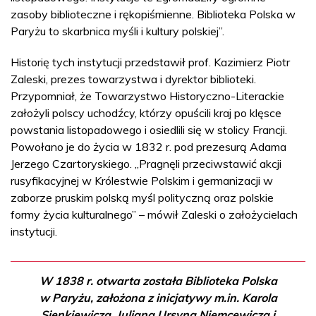
zasoby biblioteczne i rękopiśmienne. Biblioteka Polska w
Paryżu to skarbnica myśli i kultury polskiej”.
Historię tych instytucji przedstawił prof. Kazimierz Piotr
Zaleski, prezes towarzystwa i dyrektor biblioteki.
Przypomniał, że Towarzystwo Historyczno-Literackie
założyli polscy uchodźcy, którzy opuścili kraj po klęsce
powstania listopadowego i osiedlili się w stolicy Francji.
Powołano je do życia w 1832 r. pod prezesurą Adama
Jerzego Czartoryskiego. „Pragnęli przeciwstawić akcji
rusyfikacyjnej w Królestwie Polskim i germanizacji w
zaborze pruskim polską myśl polityczną oraz polskie
formy życia kulturalnego” – mówił Zaleski o założycielach
instytucji.
W 1838 r. otwarta została Biblioteka Polska
w Paryżu, założona z inicjatywy m.in. Karola
Sienkiewicza, Juliana Ursyna Niemcewicza i