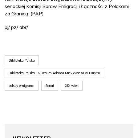
senackiej Komisji Spraw Emigracji i Łączności z Polakami
za Granicą. (PAP)
pj/ pz/ abr/
Biblioteka Polska
Biblioteka Polska i Muzeum Adama Mickiewicza w Paryżu
polscy emigranci
Senat
XIX wiek