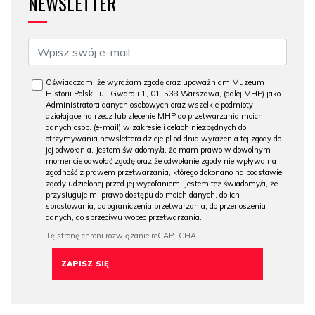
NEWSLETTER
Oświadczam, że wyrażam zgodę oraz upoważniam Muzeum
Historii Polski, ul. Gwardii 1, 01-538 Warszawa, (dalej MHP) jako
Administratora danych osobowych oraz wszelkie podmioty
działające na rzecz lub zlecenie MHP do przetwarzania moich
danych osob. (e-mail) w zakresie i celach niezbędnych do
otrzymywania newslettera dzieje.pl od dnia wyrażenia tej zgody do
jej odwołania. Jestem świadomy/a, że mam prawo w dowolnym
momencie odwołać zgodę oraz że odwołanie zgody nie wpływa na
zgodność z prawem przetwarzania, którego dokonano na podstawie
zgody udzielonej przed jej wycofaniem. Jestem też świadomy/a, że
przysługuje mi prawo dostępu do moich danych, do ich
sprostowania, do ograniczenia przetwarzania, do przenoszenia
danych, do sprzeciwu wobec przetwarzania.