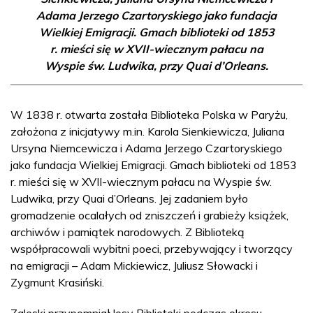
Adama Jerzego Czartoryskiego jako fundacja
Wielkiej Emigracji. Gmach biblioteki od 1853
r. mieści się w XVII-wiecznym pałacu na
Wyspie św. Ludwika, przy Quai d’Orleans.
W 1838 r. otwarta została Biblioteka Polska w Paryżu,
założona z inicjatywy m.in. Karola Sienkiewicza, Juliana
Ursyna Niemcewicza i Adama Jerzego Czartoryskiego
jako fundacja Wielkiej Emigracji. Gmach biblioteki od 1853
r. mieści się w XVII-wiecznym pałacu na Wyspie św.
Ludwika, przy Quai d’Orleans. Jej zadaniem było
gromadzenie ocalałych od zniszczeń i grabieży książek,
archiwów i pamiątek narodowych. Z Biblioteką
współpracowali wybitni poeci, przebywający i tworzący
na emigracji – Adam Mickiewicz, Juliusz Słowacki i
Zygmunt Krasiński.
Zaleski przypomniał losy Biblioteki podczas okresu