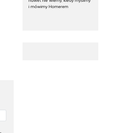
nawet nie wiemy, kiedy myślimy
i mówimy Homerem