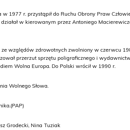
 w 1977 r. przystąpił do Ruchu Obrony Praw Człowie
r. działał w kierowanym przez Antoniego Macierewic
ał ze względów zdrowotnych zwolniony w czerwcu 198
zował przerzut sprzętu poligraficznego i wydawnict
adiem Wolna Europa. Do Polski wrócił w 1990 r.
enia Wolnego Słowa.
nika.(PAP)
sz Grodecki, Nina Tuziak