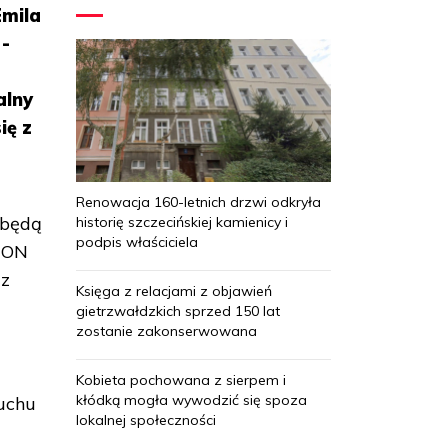
Emila
 -
alny
ię z
Renowacja 160-letnich drzwi odkryła
dbędą
historię szczecińskiej kamienicy i
podpis właściciela
 MON
 z
Księga z relacjami z objawień
gietrzwałdzkich sprzed 150 lat
zostanie zakonserwowana
o
Kobieta pochowana z sierpem i
kłódką mogła wywodzić się spoza
ruchu
lokalnej społeczności