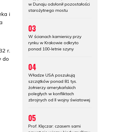
w Dunaju odsłonił pozostałości
starożytnego mostu
ka i
za
03
W ścianach kamienicy przy
rynku w Krakowie odkryto
ponad 100-letnie szyny
2 r.
w do
04
Władze USA poszukują
szczątków ponad 81 tys.
żołnierzy amerykańskich
poległych w konfliktach
zbrojnych od II wojny światowej
05
Prof. Klęczar: czasem sami