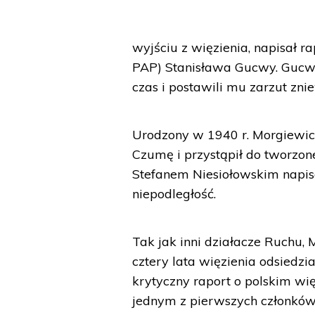
wyjściu z więzienia, napisał r
PAP) Stanisława Gucwy. Gucwa
czas i postawili mu zarzut z
Urodzony w 1940 r. Morgiewicz
Czumę i przystąpił do tworzon
Stefanem Niesiołowskim napisa
niepodległość.
Tak jak inni działacze Ruchu,
cztery lata więzienia odsiedzi
krytyczny raport o polskim więz
jednym z pierwszych członków