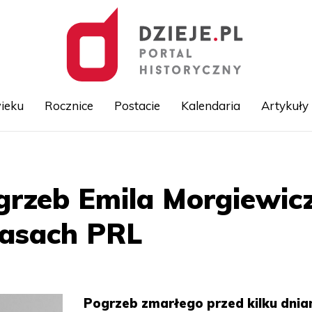
ieku
Rocznice
Postacie
Kalendaria
Artykuły
Przejdź
do
treści
rzeb Emila Morgiewicz
zasach PRL
Pogrzeb zmarłego przed kilku dnia