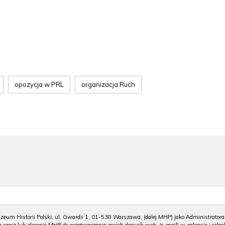
opozycja w PRL
organizacja Ruch
m Historii Polski, ul. Gwardii 1, 01-538 Warszawa, (dalej MHP) jako Administratora