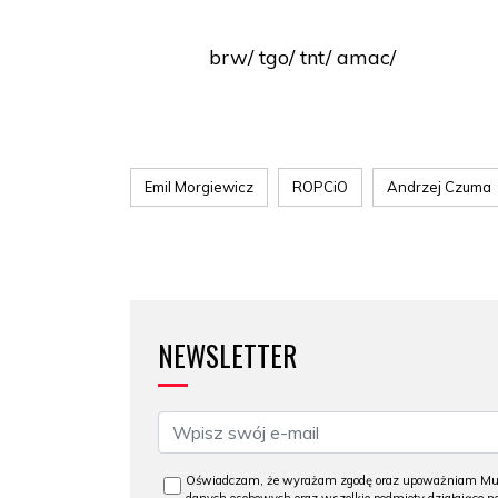
brw/ tgo/ tnt/ amac/
Emil Morgiewicz
ROPCiO
Andrzej Czuma
NEWSLETTER
Oświadczam, że wyrażam zgodę oraz upoważniam Muzeu