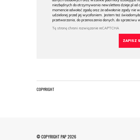
danych osobowych oraz wszelkie podmioty działające na
niezbędnych do otrzymywania newslettera dzieje.pl od
momencie odwołać zgodę oraz że odwołanie zgody nie 
udzielonej przed jej wycofaniem. Jestem też świadomy/a
przetwarzania, do przenoszenia danych, do sprzeciwu 
COPYRIGHT
© COPYRIGHT PAP 2026