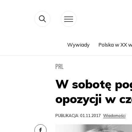
Wywiady
Polska w XX w
Search
PRL
W sobotę pog
opozycji w c
PUBLIKACJA: 01.11.2017
Wiadomości