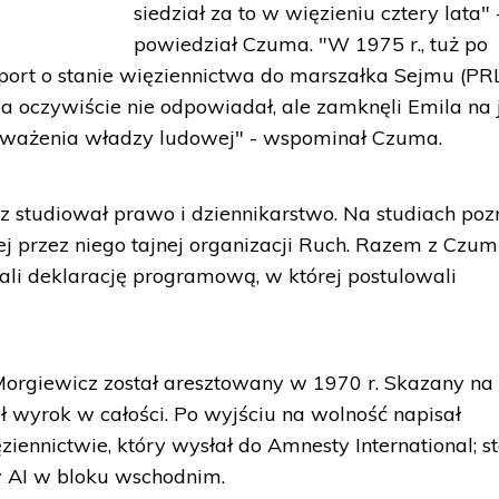
siedział za to w więzieniu cztery lata" 
powiedział Czuma. "W 1975 r., tuż po
aport o stanie więziennictwa do marszałka Sejmu (PRL
 oczywiście nie odpowiadał, ale zamknęli Emila na 
nieważenia władzy ludowej" - wspominał Czuma.
 studiował prawo i dziennikarstwo. Na studiach poz
ej przez niego tajnej organizacji Ruch. Razem z Czum
li deklarację programową, w której postulowali
 Morgiewicz został aresztowany w 1970 r. Skazany na
ał wyrok w całości. Po wyjściu na wolność napisał
iennictwie, który wysłał do Amnesty International; st
 AI w bloku wschodnim.