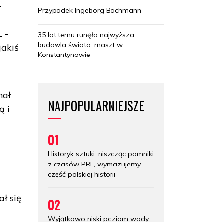
-
Przypadek Ingeborg Bachmann
 -
35 lat temu runęła najwyższa
budowla świata: maszt w
jakiś
Konstantynowie
nał
NAJPOPULARNIEJSZE
ą i
01
Historyk sztuki: niszcząc pomniki
z czasów PRL, wymazujemy
część polskiej historii
ał się
02
Wyjątkowo niski poziom wody