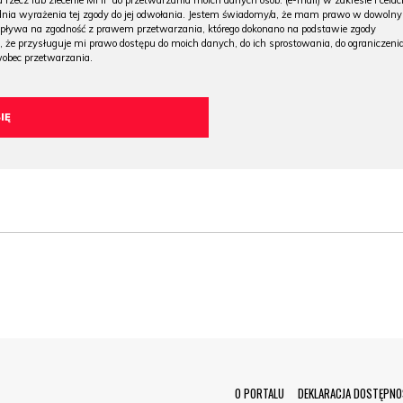
 rzecz lub zlecenie MHP do przetwarzania moich danych osob. (e-mail) w zakresie i celac
 dnia wyrażenia tej zgody do jej odwołania. Jestem świadomy/a, że mam prawo w dowoln
wpływa na zgodność z prawem przetwarzania, którego dokonano na podstawie zgody
, że przysługuje mi prawo dostępu do moich danych, do ich sprostowania, do ograniczeni
wobec przetwarzania.
Menu Footer
O PORTALU
DEKLARACJA DOSTĘPNO